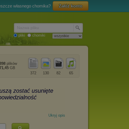
eszcze własnego chomika?
Załóż konto
Nazwa pliku
pliki
chomiki
898
plików
71,45
GB
372
130
82
65
Ukryj opis