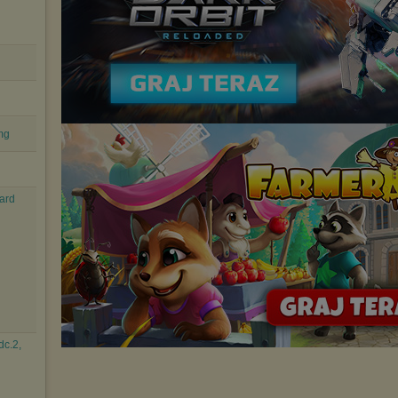
mg
ard
dc.2,