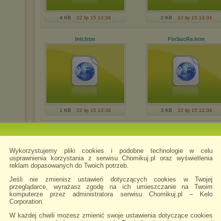
4 KB
22 lip 15 13:34
2 KB
22 lip 15 13:34
Init
.htm
FinSucRe
.htm
1 KB
22 lip 15 13:34
3 KB
22 lip 15 13:34
FinErr
.htm
FilesUse
.htm
Wykorzystujemy pliki cookies i podobne technologie w celu
usprawnienia korzystania z serwisu Chomikuj.pl oraz wyświetlenia
reklam dopasowanych do Twoich potrzeb.
Jeśli nie zmienisz ustawień dotyczących cookies w Twojej
przeglądarce, wyrażasz zgodę na ich umieszczanie na Twoim
komputerze przez administratora serwisu Chomikuj.pl – Kelo
Corporation.
2 KB
22 lip 15 13:34
4 KB
22 lip 15 13:34
W każdej chwili możesz zmienić swoje ustawienia dotyczące cookies