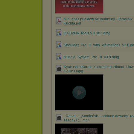
Mini atlas punktow akupunktury - Jaroslaw
Kuchta.pdf
DAEMON Tools 5.3.303.dmg
Shoulder_Pro_III_with_Animations_v3.8.d
Muscle_System_Pro_III_v3.8.dmg
Kyokushin Karate Kumite Instuctional -How
Collins.mpg
_Reset_ - „Smoleńsk – oddane dowody” (o
sezon2) (....mp4