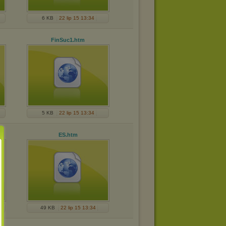
6 KB
22 lip 15 13:34
FinSuc1
.htm
5 KB
22 lip 15 13:34
ES
.htm
49 KB
22 lip 15 13:34