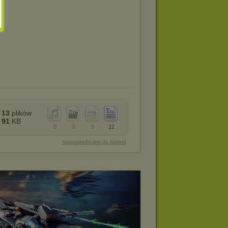
13
plików
91
KB
0
0
0
12
bezpośredni link do folderu