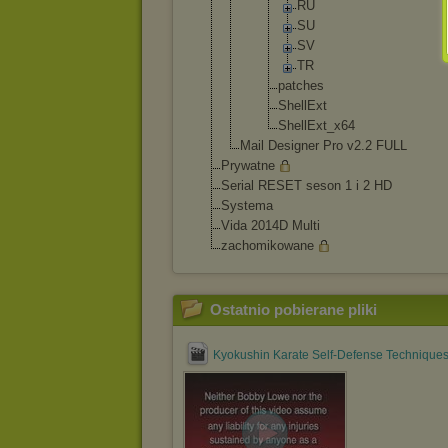
RU
SU
SV
TR
patches
ShellExt
ShellExt
_x64
Mail Designer Pro v2.2 FULL
Prywatne
Serial RESET seson 1 i 2 HD
Systema
Vida 2014D Multi
zachomikowane
Ostatnio pobierane pliki
Kyokushin Karate Self-Defense Techniques