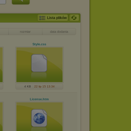
Lista plików
rozmiar
data dodania
Style
.css
4 KB
22 lip 15 13:34
License
.htm