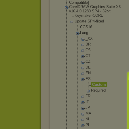
Compatible]
CorelDRAW Graphics Suite X6
v16.4.0.1280 SP4 - 32bit
Keymaker-CO
RE
Update SP4-fixed
CGS16
Lang
_XX
BR
CS
CT
CZ
DE
EN
ES
Cu
st
om
Re
qu
ir
ed
FR
IT
JP
MA
NL
PL