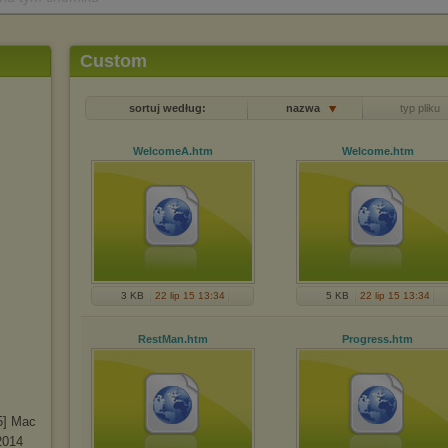
Custom
sortuj według:
nazwa
typ pliku
WelcomeA
.htm
Welcome
.htm
3 KB
22 lip 15 13:34
5 KB
22 lip 15 13:34
RestMan
.htm
Progress
.htm
5] Mac
2014