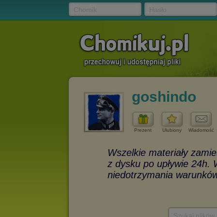
Chomik
Hasło
goshindo
Prezent
Ulubiony
Wiadomość
Szukaj plików