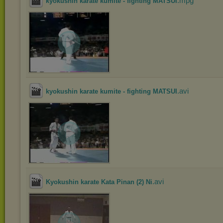
.mpg
kyokushin karate kumite - fighting MATSUI
.avi
kyokushin karate kumite - fighting MATSUI
.avi
Kyokushin karate Kata Pinan (2) Ni