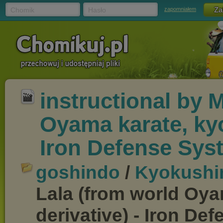
Chomik
Hasło
zapomniałem
instructional by 
Oyama karate, kyo
Iron Defense Sys
goshindo
/
Kyokushi
Lala (from world Oya
derivative) - Iron De