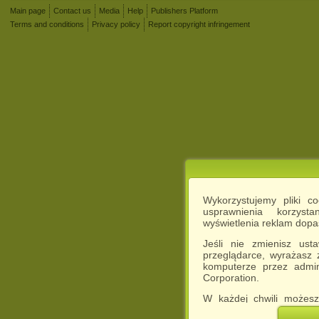
Main page
Contact us
Media
Help
Publishers Platform
Terms and conditions
Privacy policy
Report copyright infringement
Wykorzystujemy pliki c
usprawnienia korzyst
wyświetlenia reklam dop
Jeśli nie zmienisz ust
przeglądarce, wyrażasz
komputerze przez admin
Corporation.
W każdej chwili możesz
cookies w swojej przeglą