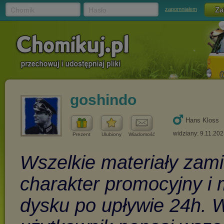
Chomik
Hasło
zapomniałem
goshindo
Hans Kloss
widziany: 9.11.20
Prezent
Ulubiony
Wiadomość