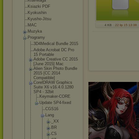
KravMaga
Ksiazki PDF
Kyokushin
Kyusho-Jitsu
MAC
4 KB
22 lip 15 13:38
Muzyka
Programy
3D4Medical Bundle 2015
Adobe Acrobat DC Pro
15 Portable
Adobe Creative CC 2015
[June 2015] Mac
Alien Skin Photo Bundle
2015 [CC 2014
Compatible]
CorelDRAW Graphics
Suite X6 v16.4.0.1280
SP4 - 32bit
Keymaker-CO
RE
Update SP4-fixed
CGS16
Lang
_XX
BR
CS