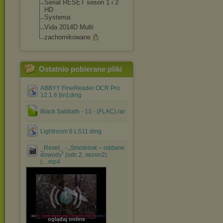
Serial RESET seson 1 i 2
HD
Systema
Vida 2014D Multi
zachomikowane
Ostatnio pobierane pliki
ABBYY FineReader OCR Pro
12.1.6 [sn].dmg
Black Sabbath - 13 - (FLAC).rar
Lightroom 6 LS11.dmg
_Reset_ - „Smoleńsk – oddane
dowody” (odc.2, sezon2)
(....mp4
oglądaj online