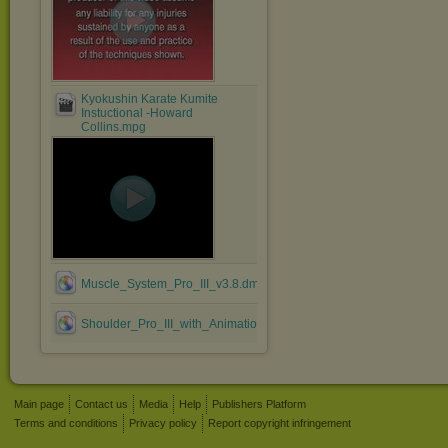
Kyokushin Karate Kumite
Instuctional -Howard
Collins.mpg
Muscle_System_Pro_III_v3.8.dmg
Shoulder_Pro_III_with_Animations_v3.8.dmg
Main page
Contact us
Media
Help
Publishers Platform
Terms and conditions
Privacy policy
Report copyright infringement