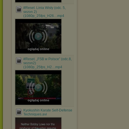
#Reset. Linia Wisły (odc. 5,
sezon 2)
(1080p_25fps_H26....mp4
oglądaj online
#Reset. „FSB w Polsce” (odc.8,
sezon2)
(1080p_25fps_H2....mp4
oglądaj online
Kyokushin Karate Self-Defense
Techniques.avi