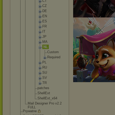
CT
CZ
DE
EN
ES
FR
IT
JP
MA
NL
Cu
st
om
Re
qu
ir
ed
PL
RU
SU
SV
TR
patches
ShellExt
ShellExt
_x64
Mail Designer Pro v2.2
FULL
Prywatne