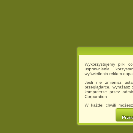
Wykorzystujemy pliki c
usprawnienia korzyst
wyświetlenia reklam dop
Jeśli nie zmienisz ust
przeglądarce, wyrażasz
komputerze przez admin
Corporation.
W każdej chwili możesz
cookies w swojej przeglą
w naszej Pol
Prze
http://chomikuj.pl/Polity
Jednocześnie informuje
może spowodować ogr