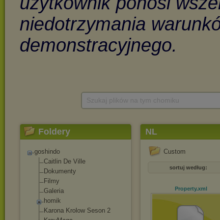
Szukaj plików na tym chomiku
Foldery
NL
goshindo
Custom
Caitlin De Ville
sortuj według:
Dokumenty
Filmy
Property
.xml
Galeria
homik
Karona Krolow Seson 2