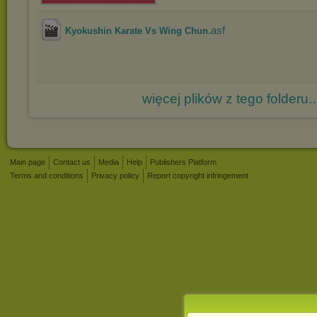
.asf
Kyokushin Karate Vs Wing Chun
więcej plików z tego folderu..
Main page
Contact us
Media
Help
Publishers Platform
Terms and conditions
Privacy policy
Report copyright infringement