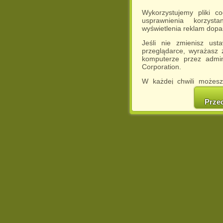
Wykorzystujemy pliki c
usprawnienia korzyst
wyświetlenia reklam dop
Jeśli nie zmienisz ust
przeglądarce, wyrażasz
komputerze przez admin
Corporation.
W każdej chwili możesz
cookies w swojej przeglą
w naszej Pol
Prze
http://chomikuj.pl/Polity
Jednocześnie informuje
może spowodować ogr
Chomikuj.pl.
W przypadku braku twojej
prosimy o opuszczenie se
Wykorzystanie plików c
(dostosowanie reklam do
działań marketingowych).
Wyrażenie sprzeciwu spo
będzie dopasowana do Tw
wyświetlona przypadkowo