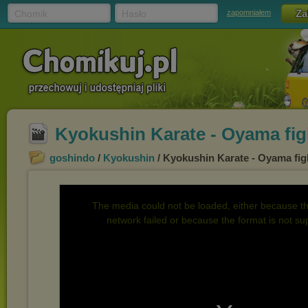
Chomik
Hasło
zapomniałem
Kyokushin Karate - Oyama fi
goshindo
/
Kyokushin
/ Kyokushin Karate - Oyama fi
The media could not be loaded, either because th
network failed or because the format is not su