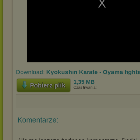
Download:
Kyokushin Karate - Oyama fight
1,35 MB
Pobierz plik
Czas trwania:
Komentarze: