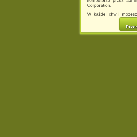
komputerze przez admin
Corporation.
W każdej chwili możesz
cookies w swojej przeglą
w naszej Pol
Prze
http://chomikuj.pl/Polity
Jednocześnie informuje
może spowodować ogr
Chomikuj.pl.
W przypadku braku twojej
prosimy o opuszczenie se
Wykorzystanie plików c
(dostosowanie reklam do
działań marketingowych).
Wyrażenie sprzeciwu spo
będzie dopasowana do Tw
wyświetlona przypadkowo
Istnieje możliwość zmian
sposób uniemożliwiając
urządzeniu końcowym. M
dokonując odpowiednich
internetowej.
Pełną informację na 