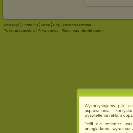
Main page
Contact us
Media
Help
Publishers Platform
Terms and conditions
Privacy policy
Report copyright infringement
Wykorzystujemy pliki c
usprawnienia korzyst
wyświetlenia reklam dop
Jeśli nie zmienisz ust
przeglądarce, wyrażasz