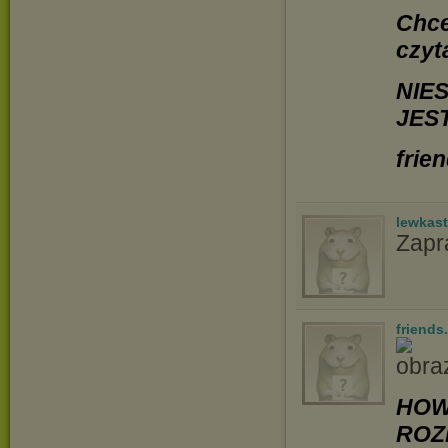
Chce
czyt
NIE
JES
frie
lewkast
Zapr
friends
HOW
ROZ