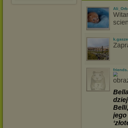
Ali_Orb
Wita
scien
k.gasz
Zapr
friends
Bell
dzie
Bell
jego
‘zło