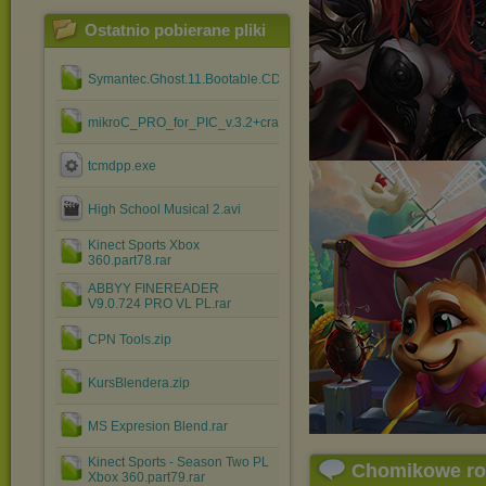
Ostatnio pobierane pliki
Symantec.Ghost.11.Bootable.CD.rar
mikroC_PRO_for_PIC_v.3.2+crack.rar
tcmdpp.exe
High School Musical 2.avi
Kinect Sports Xbox
360.part78.rar
ABBYY FINEREADER
V9.0.724 PRO VL PL.rar
CPN Tools.zip
KursBlendera.zip
MS Expresion Blend.rar
Kinect Sports - Season Two PL
Chomikowe r
Xbox 360.part79.rar