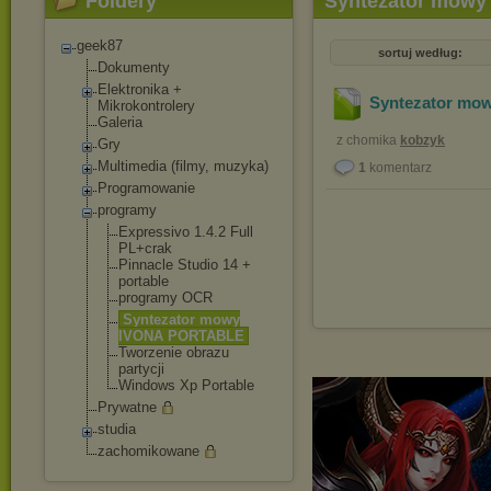
Foldery
Syntezator mow
geek87
sortuj według:
Dokumenty
Elektronika +
Syntezator m
Mikrokontrolery
Galeria
z chomika
kobzyk
Gry
Multimedia (filmy, muzyka)
1
komentarz
Programowanie
programy
Expressivo 1.4.2 Full
PL+crak
Pinnacle Studio 14 +
portable
programy OCR
Syntezator mowy
IVONA PORTABLE
Tworzenie obrazu
partycji
Windows Xp Portable
Prywatne
studia
zachomikowane