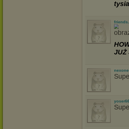
tysi
friends
HOW
JUŻ 
nexon
Supe
yoser6
Supe