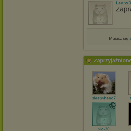
LeonxD
Zapr
Musisz się
Zaprzyjaźnion
sleepyhead7
xlo-30