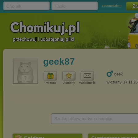
Chomik
Hasło
zapomniałem
geek87
geek
widziany: 17.11.2
Prezent
Ulubiony
Wiadomość
Szukaj plików na tym chomiku