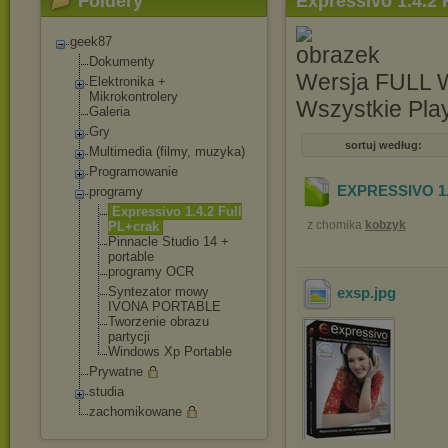
Foldery
Expressivo 1.4.2 
geek87
Dokumenty
Wersja FULL W
Elektronika +
Mikrokontrolery
Wszystkie Pla
Galeria
Gry
sortuj według:
Multimedia (filmy, muzyka)
Programowanie
EXPRESSIVO 1.4.
programy
Expressivo 1.4.2 Full
z chomika
kobzyk
PL+crak
Pinnacle Studio 14 +
portable
programy OCR
Syntezator mowy
exsp
.jpg
IVONA PORTABLE
Tworzenie obrazu
partycji
Windows Xp Portable
Prywatne
studia
zachomikowane