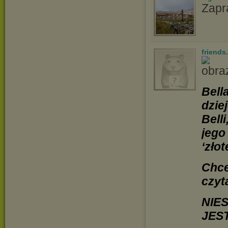
Zapr
friends
Bell
dzie
Bell
jego
‘zło
Chce
czyt
NIE
JES