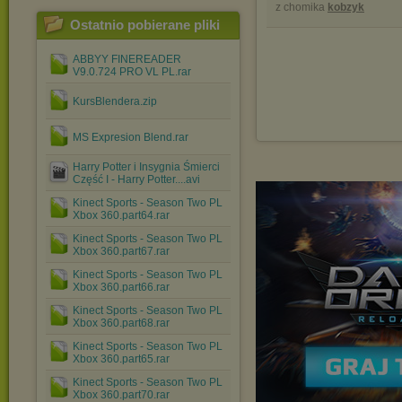
z chomika
kobzyk
Ostatnio pobierane pliki
ABBYY FINEREADER
V9.0.724 PRO VL PL.rar
KursBlendera.zip
MS Expresion Blend.rar
Harry Potter i Insygnia Śmierci
Część I - Harry Potter....avi
Kinect Sports - Season Two PL
Xbox 360.part64.rar
Kinect Sports - Season Two PL
Xbox 360.part67.rar
Kinect Sports - Season Two PL
Xbox 360.part66.rar
Kinect Sports - Season Two PL
Xbox 360.part68.rar
Kinect Sports - Season Two PL
Xbox 360.part65.rar
Kinect Sports - Season Two PL
Xbox 360.part70.rar