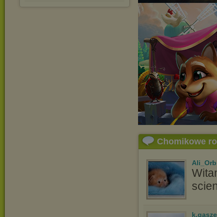
Chomikowe r
Ali_Orb
Wita
scien
k.gasz