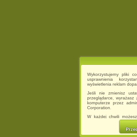
Wykorzystujemy pliki c
usprawnienia korzyst
wyświetlenia reklam dop
Jeśli nie zmienisz ust
przeglądarce, wyrażasz
komputerze przez admin
Corporation.
W każdej chwili możesz
cookies w swojej przeglą
w naszej Pol
Prze
http://chomikuj.pl/Polity