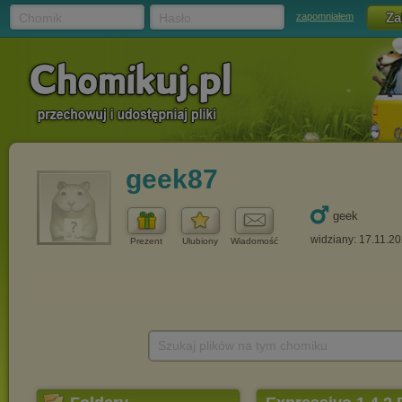
Chomik
Hasło
zapomniałem
geek87
geek
widziany: 17.11.2
Prezent
Ulubiony
Wiadomość
Szukaj plików na tym chomiku