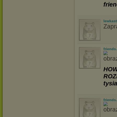
frie
lewkast
Zapr
friends
HOW
ROZ
tysi
friends