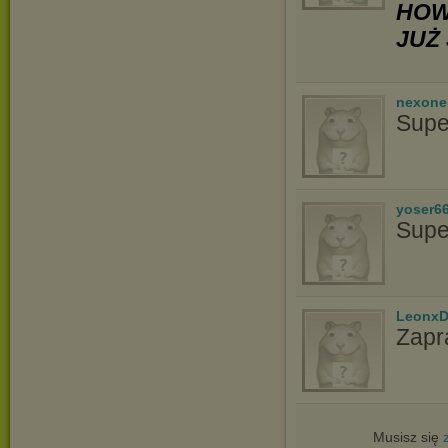
HOW
JUŻ 
nexon
Supe
yoser6
Supe
LeonxD
Zapr
Musisz się