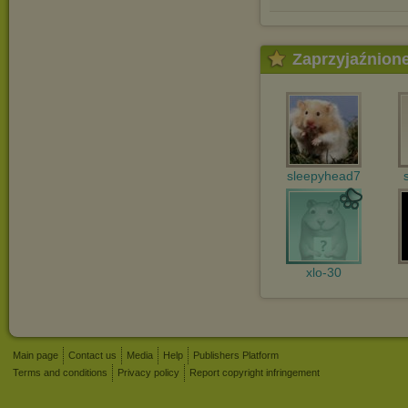
Zaprzyjaźnion
sleepyhead7
xlo-30
Main page
Contact us
Media
Help
Publishers Platform
Terms and conditions
Privacy policy
Report copyright infringement