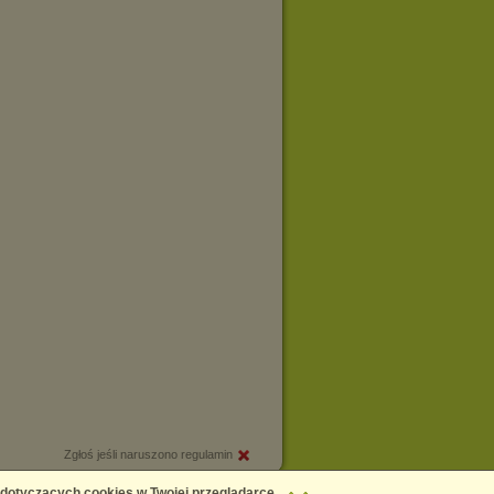
Zgłoś jeśli naruszono regulamin
Copyright © 2026
Chomikuj.pl
 dotyczących cookies w Twojej przeglądarce,