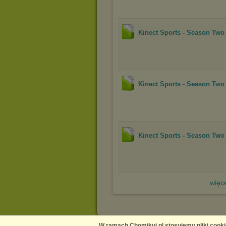
Kinect Sports - Season Two
Kinect Sports - Season Two
Kinect Sports - Season Two
więce
W ramach Chomikuj.pl stosujemy pliki cooki