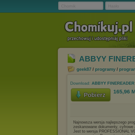
Chomik
Hasło
ABBYY FINERE
geek87
/
programy
/
progra
Download:
ABBYY FINEREADER V
165,96 
Pobierz
Najnowsza wersja najlepszego prog
zeskanowane dokumenty, cyfrowe z
Jest to wersja PROFESSIONAL VOL