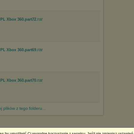
.rar
 PL Xbox 360.part72
.rar
 PL Xbox 360.part69
.rar
 PL Xbox 360.part70
j plików z tego folderu...
es by umożliwić Ci wygodne korzystanie z serwisu. Jeśli nie zmienisz ustawień