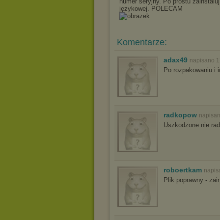
numer seryjny. Po prostu zainstaluj
językowej. POLECAM
Komentarze:
adax49
napisano 1
Po rozpakowaniu i in
radkopow
napisan
Uszkodzone nie ra
roboertkam
napis
Plik poprawny - zai