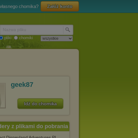
 własnego chomika?
Załóż konto
Nazwa pliku
pliki
chomiki
geek87
Idź do chomika
dery z plikami do pobrania
ect Disneyland Adventures PL