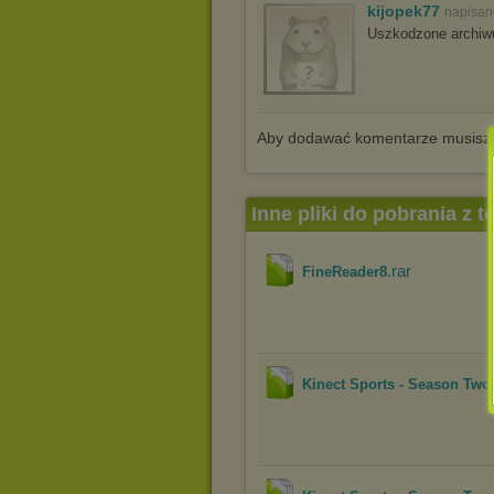
kijopek77
napisan
Uszkodzone archi
Aby dodawać komentarze musisz
Inne pliki do pobrania z 
.rar
FineReader8
Kinect Sports - Season Two