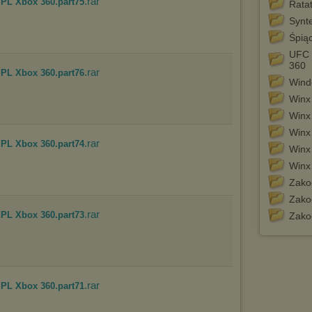
.rar
 PL Xbox 360.part75
Ratat
(dostosowanie reklam do Twoich potrzeb, analiza skuteczności działań
marketingowych).
Synt
Śpią
Wyrażenie sprzeciwu spowoduje, że wyświetlana Ci reklama nie
będzie dopasowana do Twoich preferencji, a będzie to reklama
UFC 
wyświetlona przypadkowo.
360
.rar
 PL Xbox 360.part76
Istnieje możliwość zmiany ustawień przeglądarki internetowej w
Wind
sposób uniemożliwiający przechowywanie plików cookies na
Winx 
urządzeniu końcowym. Można również usunąć pliki cookies,
dokonując odpowiednich zmian w ustawieniach przeglądarki
Winx 
internetowej.
Winx 
Pełną informację na ten temat znajdziesz pod adresem
.rar
 PL Xbox 360.part74
Winx 
http://chomikuj.pl/PolitykaPrywatnosci.aspx
.
Winx 
Zako
Zako
.rar
 PL Xbox 360.part73
Zako
.rar
 PL Xbox 360.part71