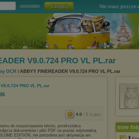
Nie masz jeszcze
zapomniałem
ADER V9.0.724 PRO VL PL.rar
my OCR
/ ABBYY FINEREADER V9.0.724 PRO VL PL.rar
9.0.724 PRO VL PL.rar
MB
4.0
/
5
(
1
głos)
ramu do rozpoznawania tekstu, przekształca
Inne fol
djęcia dokumentów i pliki PDF na postać edytowalną.
UME EDITION, nie potrzebna jest aktywacja ani
▌Kin