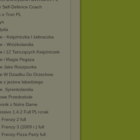
 Self-Defence Coach
a o Tron PL
yn
tyda
e - Księżniczka I żebraczka
ie - Wróżkolandia
e i 12 Tanczących Księżniczek
ie i Magia Pegaza
ie Jako Roszpunka
ie W Dziadku Do Orzechow
e z jeziora labedziego
ie. Syrenkolandia
we Przedszkole
nnik z Notre Dame
ssivo 1.4.2 Full PL+crak
Frenzy 2 full
Frenzy 3 (2009 r.) full
Frenzy Pizza Party full