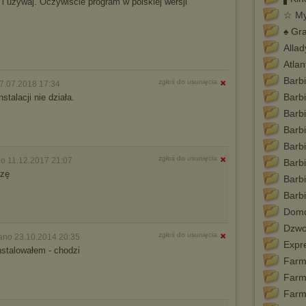
 i używaj. Oczywiście program w polskiej wersji
☆ My
♠ Gr
Allad
Atlan
Barbi
zgłoś do usunięcia
7.07.2018 17:34
Barb
stalacji nie działa.
Barbi
Barb
Barb
zgłoś do usunięcia
o 11.12.2017 21:07
Barb
dzę
Barbi
Barb
Domo
Dzwo
zgłoś do usunięcia
ano 23.10.2014 20:35
Expre
nstalowałem - chodzi
Farm 
Farm 
Farm 