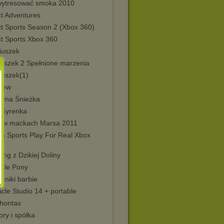
wytresować smoka 2010
ct Adventures
ct Sports Season 2 (Xbox 360)
ct Sports Xbox 360
iuszek
iuszek 2 Spełnione marzenia
iuszek(1)
 Lew
ewna Śnieżka
 Syrenka
i w mackach Marsa 2011
on Sports Play For Real Xbox
ng z Dzikiej Doliny
ttle Pony
tniki barbie
cle Studio 14 + portable
hontas
ry i spółka