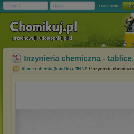
Chomik
Hasło
zapomniałem
Inzynieria chemiczna - tablice
filicee
/
chemia (książki)
/
#INNE
/ Inzynieria chemiczna