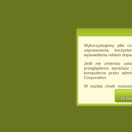
Wykorzystujemy pliki c
usprawnienia korzyst
wyświetlenia reklam dop
Jeśli nie zmienisz ust
przeglądarce, wyrażasz
komputerze przez admin
Corporation.
W każdej chwili możesz
cookies w swojej przeglą
w naszej Pol
Prze
http://chomikuj.pl/Polity
Jednocześnie informuje
może spowodować ogr
Chomikuj.pl.
W przypadku braku twojej
prosimy o opuszczenie se