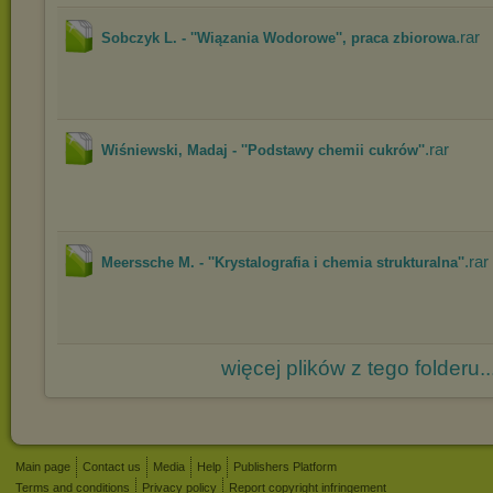
.rar
Sobczyk L. - ''Wiązania Wodorowe'', praca zbiorowa
.rar
Wiśniewski, Madaj - ''Podstawy chemii cukrów''
.rar
Meerssche M. - ''Krystalografia i chemia strukturalna''
więcej plików z tego folderu..
Main page
Contact us
Media
Help
Publishers Platform
Terms and conditions
Privacy policy
Report copyright infringement