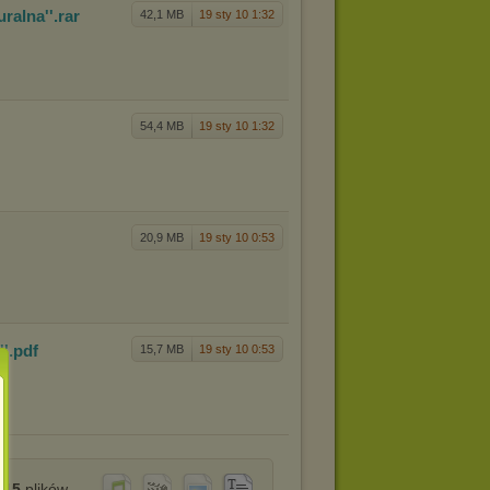
ura
lna''
.rar
42,1 MB
19 sty 10 1:32
54,4 MB
19 sty 10 1:32
20,9 MB
19 sty 10 0:53
''
.pdf
15,7 MB
19 sty 10 0:53
15
plików