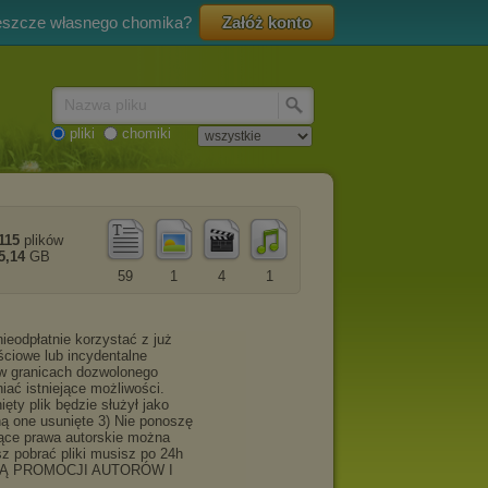
eszcze własnego chomika?
Załóż konto
Nazwa pliku
pliki
chomiki
115
plików
5,14
GB
59
1
4
1