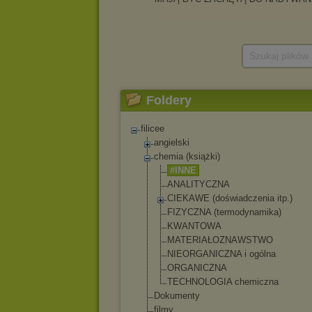
Szukaj plików
Foldery
filicee
angielski
chemia (książki)
#INNE
ANALITYCZNA
CIEKAWE (doświadczenia itp.)
FIZYCZNA (termodynamika
)
KWANTOWA
MATERIAŁOZNAWS
TWO
NIEORGANICZNA i ogólna
ORGANICZNA
TECHNOLOGIA chemiczna
Dokumenty
filmy