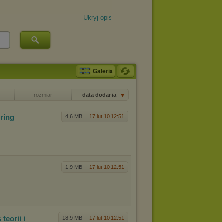
Ukryj opis
Galeria
rozmiar
data dodania
ring
4,6 MB
17 lut 10 12:51
1,9 MB
17 lut 10 12:51
 t
eorii i
18,9 MB
17 lut 10 12:51