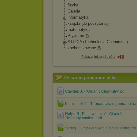
fizyka
Galeria
informatyka
książki (do poczytania)
matematyka
Prywatne
STUDIA (Technologia Chemiczna)
zachomikowane
Pokazuj foldery i treści
Ostatnio pobierane pliki
Clayden J. - ''Organic Chemistry''.pdf
Kiersznicki T. - ''Preparatyka organiczna''.ra
Hołyst R., Poniewierski A., Ciach A. -
''Termodynamika....pdf
Sadlej J. - ''Spektroskopia Molekularna''.rar