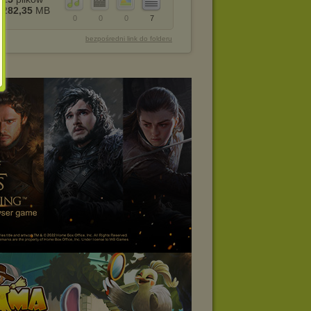
282,35
MB
0
0
0
7
bezpośredni link do folderu