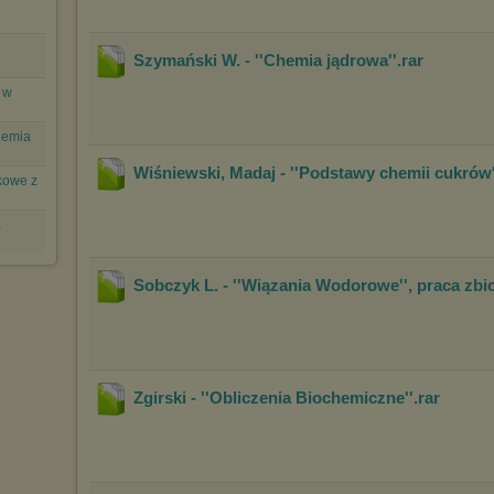
Szymański W. - ''Chemia jądrowa''
.rar
 w
Chemia
Wiśniewski, Madaj - ''Podstawy chemii cukrów'
nkowe z
a
Sobczyk L. - ''Wiązania Wodorowe'', praca zb
Zgirski - ''Obliczenia Biochemiczne''
.rar