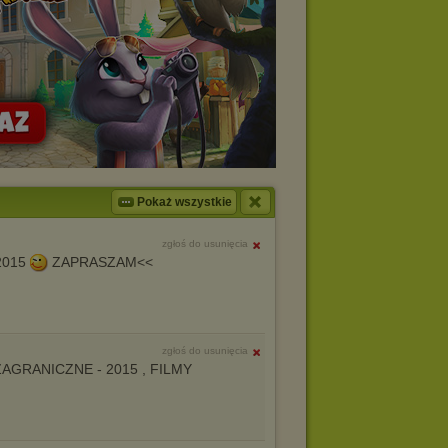
Pokaż wszystkie
zgłoś do usunięcia
2015
ZAPRASZAM<<
zgłoś do usunięcia
 I ZAGRANICZNE - 2015 , FILMY