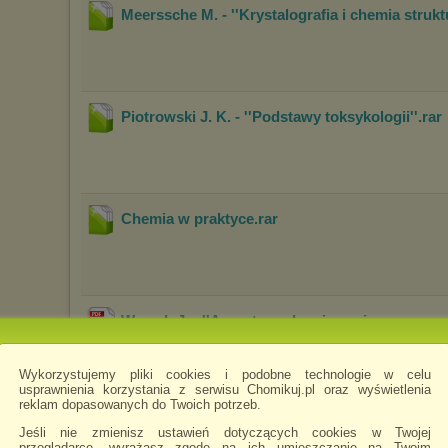
Meerssche M. - ''Krystalografia i chemia strukt
Piotrowski J. K. - ''Podstawy toksykologii''
.rar
Chemia w praktyce
.rar
Warych J. - ''Aparatura chemiczna i procesowa
Wykorzystujemy pliki cookies i podobne technologie w celu
usprawnienia korzystania z serwisu Chomikuj.pl oraz wyświetlenia
reklam dopasowanych do Twoich potrzeb.
Jeśli nie zmienisz ustawień dotyczących cookies w Twojej
przeglądarce, wyrażasz zgodę na ich umieszczanie na Twoim