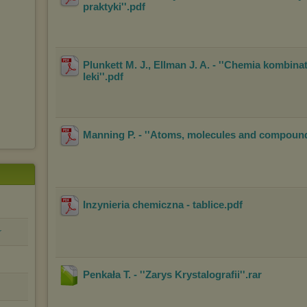
praktyki''
.pdf
Plunkett M. J., Ellman J. A. - ''Chemia kombina
leki''
.pdf
Manning P. - ''Atoms, molecules and compound
Inzynieria chemiczna - tablice
.pdf
r
Penkała T. - ''Zarys Krystalografii''
.rar