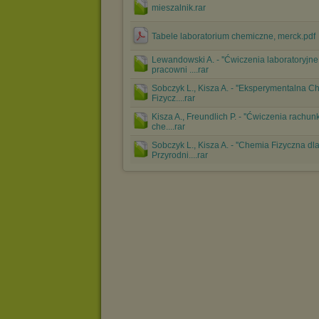
mieszalnik.rar
Tabele laboratorium chemiczne, merck.pdf
Lewandowski A. - ''Ćwiczenia laboratoryjne
pracowni ....rar
Sobczyk L., Kisza A. - ''Eksperymentalna 
Fizycz....rar
Kisza A., Freundlich P. - ''Ćwiczenia rachu
che....rar
Sobczyk L., Kisza A. - ''Chemia Fizyczna dl
Przyrodni....rar