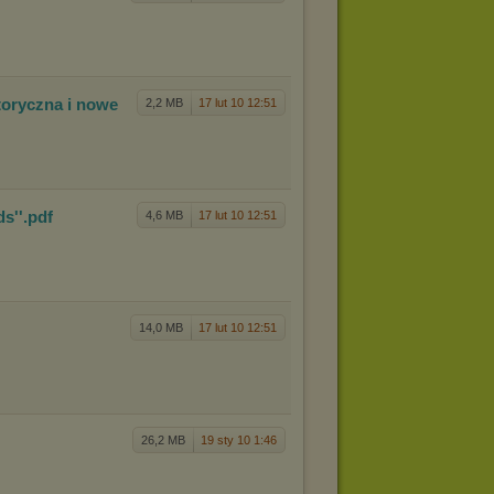
tor
yczna i nowe
2,2 MB
17 lut 10 12:51
s''
.pdf
4,6 MB
17 lut 10 12:51
14,0 MB
17 lut 10 12:51
26,2 MB
19 sty 10 1:46