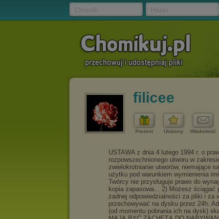
Chomik
Hasło
filicee
Prezent
Ulubiony
Wiadomość