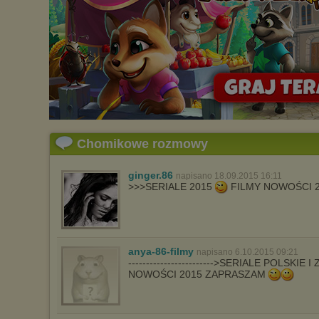
Chomikowe rozmowy
ginger.86
napisano 18.09.2015 16:11
>>>SERIALE 2015
FILMY NOWOŚCI 
anya-86-filmy
napisano 6.10.2015 09:21
------------------------>SERIALE POLSKIE
NOWOŚCI 2015 ZAPRASZAM