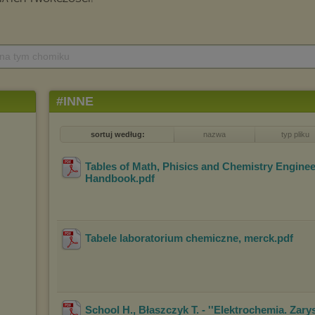
 na tym chomiku
#INNE
sortuj według:
nazwa
typ pliku
Tables of Math, Phisics and Chemistry Enginee
Handbook
.pdf
Tabele laboratorium chemiczne, merck
.pdf
School H., Błaszczyk T. - ''Elektrochemia. Zarys