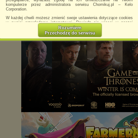
komputerze przez administratora serwisu Chomikuj.pl – Kelo
Pobierz
Zachomikuj
Corporation.
folder
folder
W każdej chwili możesz zmienić swoje ustawienia dotyczące cookies
w swojej przeglądarce internetowej. Dowiedz się więcej w naszej
Polityce Prywatności -
http://chomikuj.pl/PolitykaPrywatnosci.aspx
.
Rozumiem
Przechodzę do serwisu
Jednocześnie informujemy że zmiana ustawień przeglądarki może
spowodować ograniczenie korzystania ze strony Chomikuj.pl.
W przypadku braku twojej zgody na akceptację cookies niestety
prosimy o opuszczenie serwisu chomikuj.pl.
Wykorzystanie plików cookies
przez
Zaufanych Partnerów
(dostosowanie reklam do Twoich potrzeb, analiza skuteczności działań
marketingowych).
Wyrażenie sprzeciwu spowoduje, że wyświetlana Ci reklama nie
będzie dopasowana do Twoich preferencji, a będzie to reklama
wyświetlona przypadkowo.
Istnieje możliwość zmiany ustawień przeglądarki internetowej w
sposób uniemożliwiający przechowywanie plików cookies na
urządzeniu końcowym. Można również usunąć pliki cookies,
dokonując odpowiednich zmian w ustawieniach przeglądarki
internetowej.
Pełną informację na ten temat znajdziesz pod adresem
http://chomikuj.pl/PolitykaPrywatnosci.aspx
.