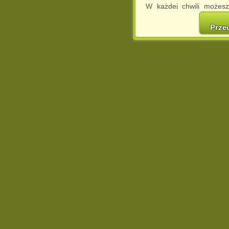
W każdej chwili możesz
cookies w swojej przeglą
w naszej Pol
Prze
http://chomikuj.pl/Polity
Jednocześnie informuje
może spowodować ogr
Chomikuj.pl.
W przypadku braku twojej
prosimy o opuszczenie se
Wykorzystanie plików c
(dostosowanie reklam do
działań marketingowych).
Wyrażenie sprzeciwu spo
będzie dopasowana do Tw
wyświetlona przypadkowo
Istnieje możliwość zmian
sposób uniemożliwiając
urządzeniu końcowym. M
dokonując odpowiednich
internetowej.
Pełną informację na 
http://chomikuj.pl/Polity