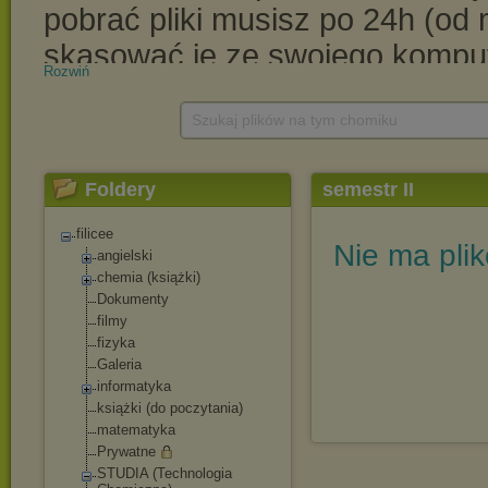
Rozwiń
Szukaj plików na tym chomiku
Foldery
semestr II
filicee
Nie ma pli
angielski
chemia (książki)
Dokumenty
filmy
fizyka
Galeria
informatyka
książki (do poczytania)
matematyka
Prywatne
STUDIA (Technologia