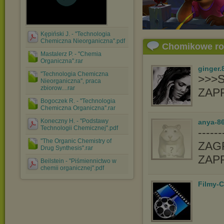
Kępiński J. - ''Technologia
Chemiczna Nieorganiczna''.pdf
Chomikowe r
Mastalerz P. - ''Chemia
Organiczna''.rar
ginger.
''Technologia Chemiczna
>>>
Nieorganiczna'', praca
zbiorow....rar
ZAP
Bogoczek R. - ''Technologia
Chemiczna Organiczna''.rar
Koneczny H. - ''Podstawy
anya-86
Technologii Chemicznej''.pdf
-----
''The Organic Chemistry of
ZAGR
Drug Synthesis''.rar
ZAP
Beilstein - ''Piśmiennictwo w
chemii organicznej''.pdf
Filmy-