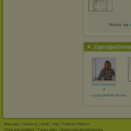
Musisz się
Zaprzyjaźnion
InzChemiczn
a
« poprzednia strona
Main page
Contact us
Media
Help
Publishers Platform
Terms and conditions
Privacy policy
Report copyright infringement