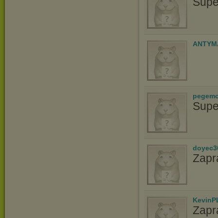
Supe
ANTYM
pegem
Supe
doyec3
Zapr
KevinP
Zapr