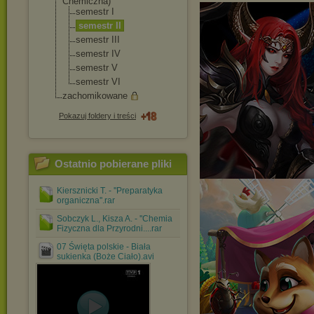
Chemiczna)
semestr I
semestr II
semestr III
semestr IV
semestr V
semestr VI
zachomikowane
Pokazuj foldery i treści
Ostatnio pobierane pliki
Kiersznicki T. - ''Preparatyka
organiczna''.rar
Sobczyk L., Kisza A. - ''Chemia
Fizyczna dla Przyrodni....rar
07 Święta polskie - Biała
sukienka (Boże Ciało).avi