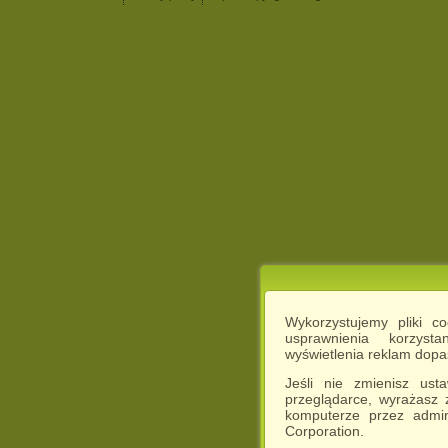
Wykorzystujemy pliki c
usprawnienia korzyst
wyświetlenia reklam dop
Jeśli nie zmienisz ust
przeglądarce, wyrażasz
komputerze przez admin
Corporation.