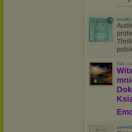
koral61
Audi
profe
Thril
pols
Tiili
nap
Wit
mn
Dok
Ksią
Emo
yaselo