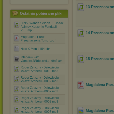
13-Przeznaczo
Ostatnio pobierane pliki
0095_Wanda Seldon_18 Isaac
Asimov Korzenie Fundacji
PL....mp3
14-Przeznaczo
Magdalena Parus -
Przeznaczona Tom. II.pdf
New X-Men #154.cbr
Interview with
15-Przeznaczo
Vampire.BRrip.xvid.d-z0n3.avi
Roger Zelazny - Dziewieciu
ksiazat Amberu - 0010.mp3
Roger Zelazny - Dziewieciu
ksiazat Amberu - 0002.mp3
Magdalena Paru
Roger Zelazny - Dziewieciu
ksiazat Amberu - 0009.mp3
Roger Zelazny - Dziewieciu
ksiazat Amberu - 0008.mp3
Roger Zelazny - Dziewieciu
Magdalena Paru
ksiazat Amberu - 0007.mp3