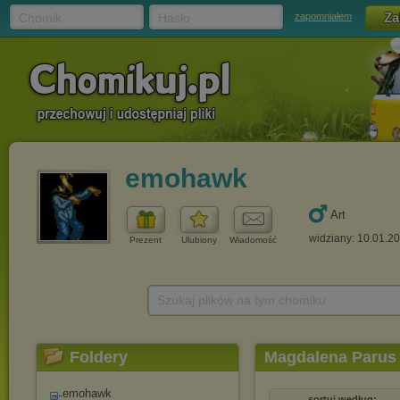
Chomik
Hasło
zapomniałem
emohawk
Art
widziany: 10.01.2
Prezent
Ulubiony
Wiadomość
Szukaj plików na tym chomiku
Foldery
Magdalena Parus 
emohawk
sortuj według: