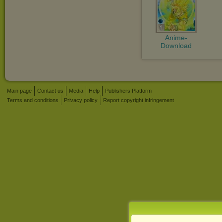
Anime-
Download
Main page
Contact us
Media
Help
Publishers Platform
Terms and conditions
Privacy policy
Report copyright infringement