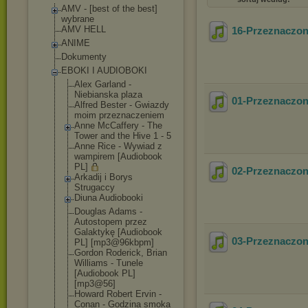
AMV - [best of the best]
wybrane
AMV HELL
16-Przeznaczo
ANIME
Dokumenty
EBOKI I AUDIOBOKI
Alex Garland -
Niebianska plaza
01-Przeznaczo
Alfred Bester - Gwiazdy
moim przeznaczeniem
Anne McCaffery - The
Tower and the Hive 1 - 5
Anne Rice - Wywiad z
wampirem [Audiobook
PL]
02-Przeznaczo
Arkadij i Borys
Strugaccy
Diuna Audiobooki
Douglas Adams -
Autostopem przez
Galaktykę [Audiobook
03-Przeznaczo
PL] [mp3@96kbpm]
Gordon Roderick, Brian
Williams - Tunele
[Audiobook PL]
[mp3@56]
Howard Robert Ervin -
Conan - Godzina smoka