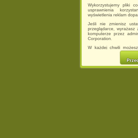
Wykorzystujemy pliki c
usprawnienia korzyst
wyświetlenia reklam dop
Jeśli nie zmienisz ust
przeglądarce, wyrażasz
komputerze przez admin
Corporation.
W każdej chwili możesz
cookies w swojej przeglą
w naszej Pol
Prze
http://chomikuj.pl/Polity
Jednocześnie informuje
może spowodować ogr
Chomikuj.pl.
W przypadku braku twojej
prosimy o opuszczenie se
Wykorzystanie plików c
(dostosowanie reklam do
działań marketingowych).
Wyrażenie sprzeciwu spo
będzie dopasowana do Tw
wyświetlona przypadkowo