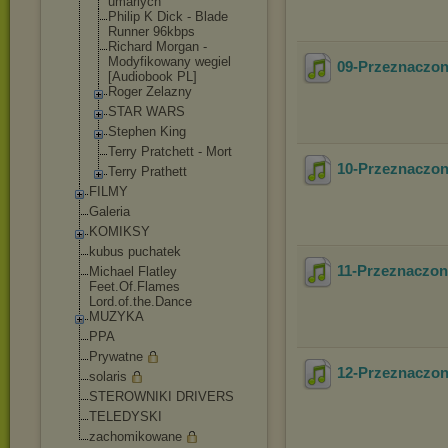
umarlych
Philip K Dick - Blade
Runner 96kbps
Richard Morgan -
Modyfikowany wegiel
09-Przeznaczo
[Audiobook PL]
Roger Zelazny
STAR WARS
Stephen King
Terry Pratchett - Mort
10-Przeznaczo
Terry Prathett
FILMY
Galeria
KOMIKSY
kubus puchatek
11-Przeznaczo
Michael Flatley
Feet.Of.Flames
Lord.of.the.Dance
MUZYKA
PPA
Prywatne
12-Przeznaczo
solaris
STEROWNIKI DRIVERS
TELEDYSKI
zachomikowane