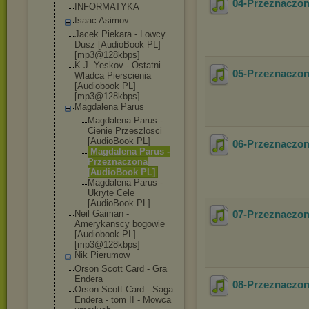
04-Przeznaczo
INFORMATYKA
Isaac Asimov
Jacek Piekara - Lowcy
Dusz [AudioBook PL]
[mp3@128kbps]
K.J. Yeskov - Ostatni
05-Przeznaczo
Wladca Pierscienia
[Audiobook PL]
[mp3@128kbps]
Magdalena Parus
Magdalena Parus -
Cienie Przeszlosci
[AudioBook PL]
06-Przeznaczo
Magdalena Parus -
Przeznaczon
a
[AudioBook PL]
Magdalena Parus -
Ukryte Cele
[AudioBook PL]
Neil Gaiman -
07-Przeznaczo
Amerykanscy bogowie
[Audiobook PL]
[mp3@128kbps]
Nik Pierumow
Orson Scott Card - Gra
Endera
08-Przeznaczo
Orson Scott Card - Saga
Endera - tom II - Mowca