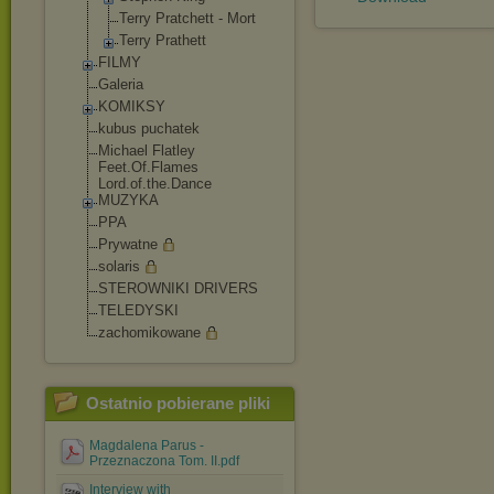
Terry Pratchett - Mort
Terry Prathett
FILMY
Galeria
KOMIKSY
kubus puchatek
Michael Flatley
Feet.Of.Flames
Lord.of.the.Dance
MUZYKA
PPA
Prywatne
solaris
STEROWNIKI DRIVERS
TELEDYSKI
zachomikowane
Ostatnio pobierane pliki
Magdalena Parus -
Przeznaczona Tom. II.pdf
Interview with