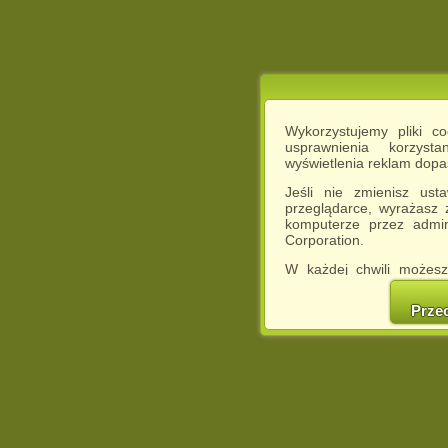
Wykorzystujemy pliki c
usprawnienia korzyst
wyświetlenia reklam dop
Jeśli nie zmienisz ust
przeglądarce, wyrażasz
komputerze przez admin
Corporation.
W każdej chwili możesz
cookies w swojej przeglą
w naszej Pol
Prze
http://chomikuj.pl/Polity
Jednocześnie informuje
może spowodować ogr
Chomikuj.pl.
W przypadku braku twojej
prosimy o opuszczenie se