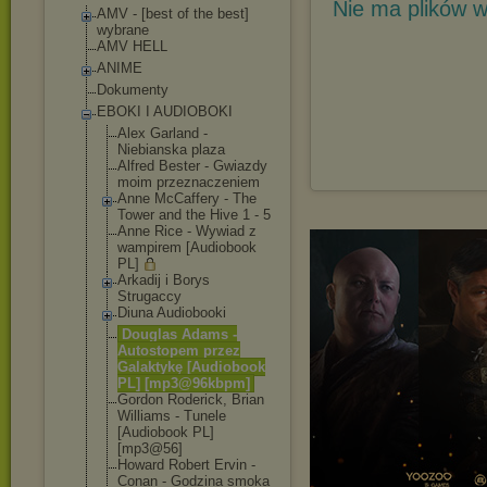
Nie ma plików w
AMV - [best of the best]
wybrane
AMV HELL
ANIME
Dokumenty
EBOKI I AUDIOBOKI
Alex Garland -
Niebianska plaza
Alfred Bester - Gwiazdy
moim przeznaczeniem
Anne McCaffery - The
Tower and the Hive 1 - 5
Anne Rice - Wywiad z
wampirem [Audiobook
PL]
Arkadij i Borys
Strugaccy
Diuna Audiobooki
Douglas Adams -
Autostopem przez
Galaktykę [Audiobook
PL] [mp3@96kbpm]
Gordon Roderick, Brian
Williams - Tunele
[Audiobook PL]
[mp3@56]
Howard Robert Ervin -
Conan - Godzina smoka