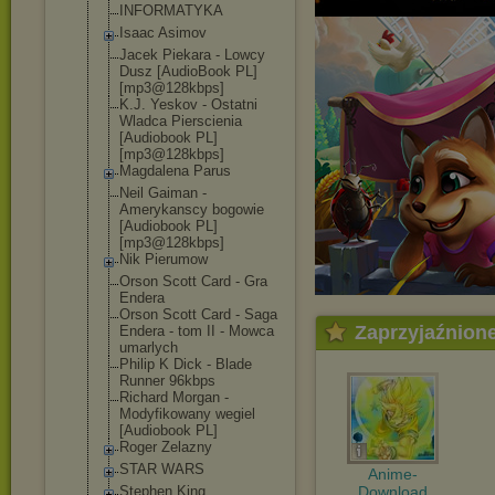
INFORMATYKA
Isaac Asimov
Jacek Piekara - Lowcy
Dusz [AudioBook PL]
[mp3@128kbps]
K.J. Yeskov - Ostatni
Wladca Pierscienia
[Audiobook PL]
[mp3@128kbps]
Magdalena Parus
Neil Gaiman -
Amerykanscy bogowie
[Audiobook PL]
[mp3@128kbps]
Nik Pierumow
Orson Scott Card - Gra
Endera
Orson Scott Card - Saga
Zaprzyjaźnion
Endera - tom II - Mowca
umarlych
Philip K Dick - Blade
Runner 96kbps
Richard Morgan -
Modyfikowany wegiel
[Audiobook PL]
Roger Zelazny
STAR WARS
Anime-
Stephen King
Download