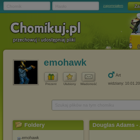
Chomik
Hasło
zapomniałem
emohawk
Art
widziany: 10.01.2
Prezent
Ulubiony
Wiadomość
Szukaj plików na tym chomiku
Foldery
Douglas Adams - 
[mp3@96kbpm]
emohawk