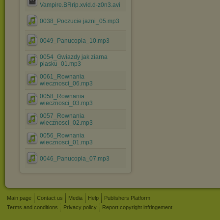
Vampire.BRrip.xvid.d-z0n3.avi
0038_Poczucie jazni_05.mp3
0049_Panucopia_10.mp3
0054_Gwiazdy jak ziarna
piasku_01.mp3
0061_Rownania
wiecznosci_06.mp3
0058_Rownania
wiecznosci_03.mp3
0057_Rownania
wiecznosci_02.mp3
0056_Rownania
wiecznosci_01.mp3
0046_Panucopia_07.mp3
Main page
Contact us
Media
Help
Publishers Platform
Terms and conditions
Privacy policy
Report copyright infringement