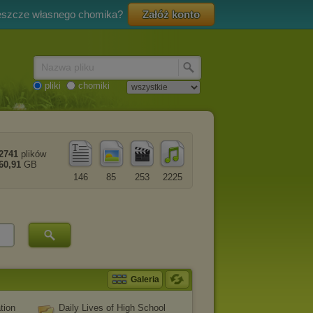
eszcze własnego chomika?
Załóż konto
Nazwa pliku
pliki
chomiki
2741
plików
60,91
GB
146
85
253
2225
Galeria
tion
Daily Lives of High School