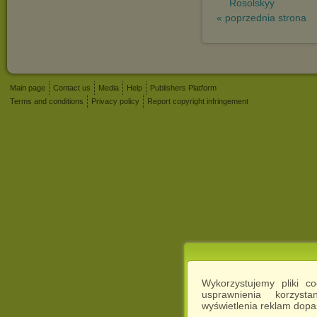
Rosolskyy
« poprzednia strona
Main page
Contact us
Media
Help
Publishers Platform
Terms and conditions
Privacy policy
Report copyright infringement
Wykorzystujemy pliki c
usprawnienia korzyst
wyświetlenia reklam dop