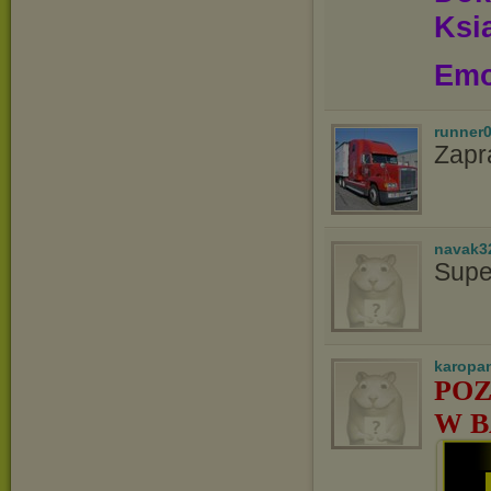
Ksią
Emo
runner
Zapr
navak3
Supe
karopa
POZ
W B