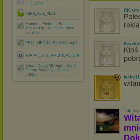
3.3(1).gba
DjCart
Patch_v1.4_PL.rar
Pole
rekla
Eminem - Eminem Presents
The Re-Up - You Don't Know
(F....mp3
PEJA_(JEDNA_RUNDA)_mp3_si.mp3
Evavko
Ktoś
AVATAR_1.01_AMERICAS_EUROPE.EXE
pobr
Snoop Dogg, MC Eight, Jay-O-
Felony, Soopafly - Getcha
....mp3
lacky11
wita
Tiili
nap
Wit
mn
Dok