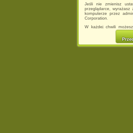
Jeśli nie zmienisz ust
przeglądarce, wyrażasz
komputerze przez admin
Corporation.
W każdej chwili możesz
cookies w swojej przeglą
w naszej Pol
Prze
http://chomikuj.pl/Polity
Jednocześnie informuje
może spowodować ogr
Chomikuj.pl.
W przypadku braku twojej
prosimy o opuszczenie se
Wykorzystanie plików c
(dostosowanie reklam do
działań marketingowych).
Wyrażenie sprzeciwu spo
będzie dopasowana do Tw
wyświetlona przypadkowo
Istnieje możliwość zmian
sposób uniemożliwiając
urządzeniu końcowym. M
dokonując odpowiednich