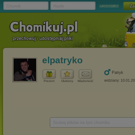
Chomik
Hasło
zapomniałem
elpatryko
Patryk
widziany: 10.01.2
Prezent
Ulubiony
Wiadomość
Szukaj plików na tym chomiku