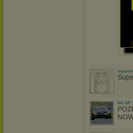
loyaxa
Supe
BG.SP..
POZ
NOW