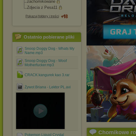
zachomikowane
Zdjecia z Pesa11
Pokazuj foldery i treści
Ostatnio pobierane pliki
Snoop Doggy Dog - Whats My
Name.mp3
Snoop Doggy Dog - Woof
Motherfucker.mp3
CRACK kangurek kao 3.rar
Żywot Briana - Lektor PL.avi
Chomikowe r
Pokemon Liquid Crystal