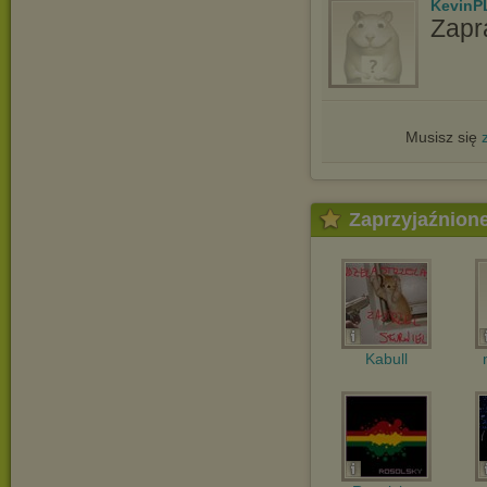
KevinP
Zapr
Musisz się
Zaprzyjaźnion
Kabull