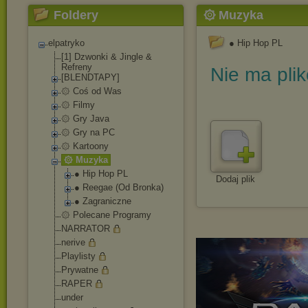
Foldery
۞ Muzyka
elpatryko
● Hip Hop PL
[1] Dzwonki & Jingle &
Refreny
Nie ma pli
[BLENDTAPY]
۞ Coś od Was
۞ Filmy
۞ Gry Java
۞ Gry na PC
۞ Kartoony
۞ Muzyka
● Hip Hop PL
Dodaj plik
● Reegae (Od Bronka)
● Zagraniczne
۞ Polecane Programy
NARRATOR
nerive
Playlisty
Prywatne
RAPER
under