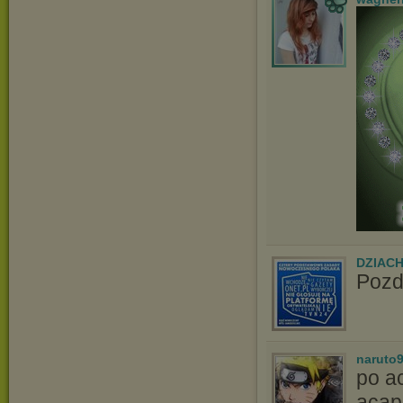
DZIAC
Pozd
naruto
po a
acape