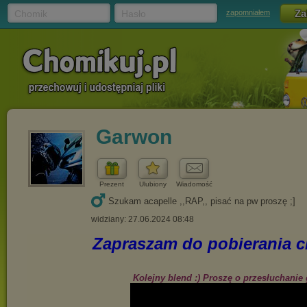
Chomik
Hasło
zapomniałem
Garwon
Prezent
Ulubiony
Wiadomość
Szukam acapelle ,,RAP,, pisać na pw proszę ;]
widziany: 27.06.2024 08:48