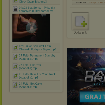
Chick Crazy Mix).mp3
18,97 MB
24 sty 19 10:
04x03 Sex Sense - Tylko dla
dorosłych (Filmy porno).avi
Dodaj plik
Król Julian śpiewaft. Letni
Chamski Podryw - Bigos.mp3
27 Felt - Permanent Standby
(Acapella).mp3
26 Felt - Like You
(Acapella).mp3
25 Felt - Bass For Your Truck
(Acapella).mp3
24 Felt - Get Cake
(Acapella).mp3