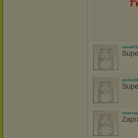
T
navak3
Supe
gonod3
Supe
rivavo
Zapr