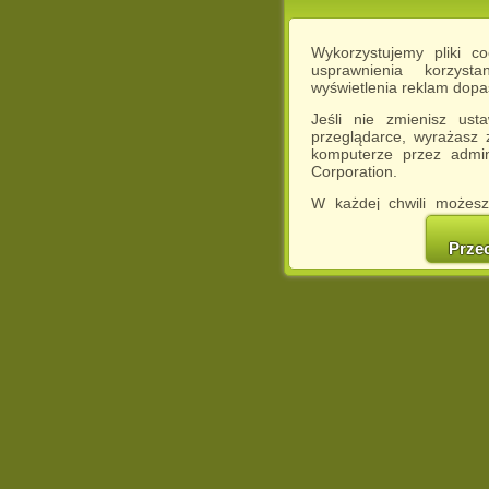
Wykorzystujemy pliki c
usprawnienia korzyst
wyświetlenia reklam dop
Jeśli nie zmienisz ust
przeglądarce, wyrażasz
komputerze przez admin
Corporation.
W każdej chwili możesz
cookies w swojej przeglą
w naszej Pol
Prze
http://chomikuj.pl/Polity
Jednocześnie informuje
może spowodować ogr
Chomikuj.pl.
W przypadku braku twojej
prosimy o opuszczenie se
Wykorzystanie plików c
(dostosowanie reklam do
działań marketingowych).
Wyrażenie sprzeciwu spo
będzie dopasowana do Tw