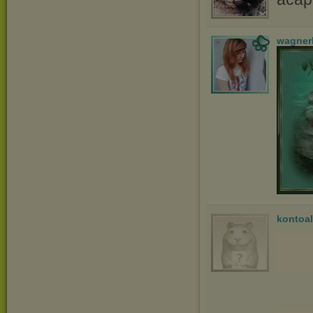
wagner
kontoal