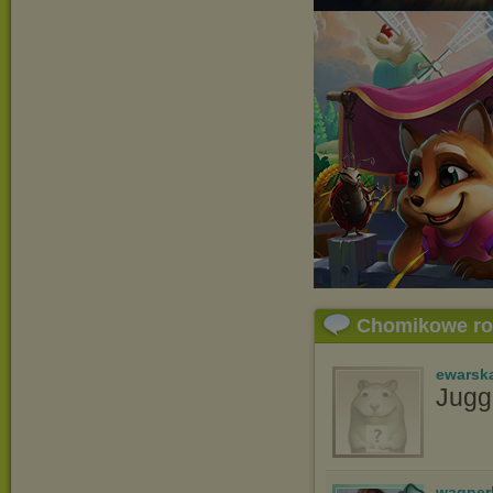
Chomikowe r
ewarsk
Jugge
wagner