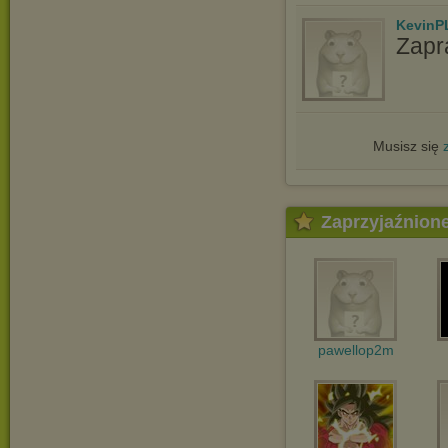
KevinP
Zapr
Musisz się
Zaprzyjaźnion
pawellop2m