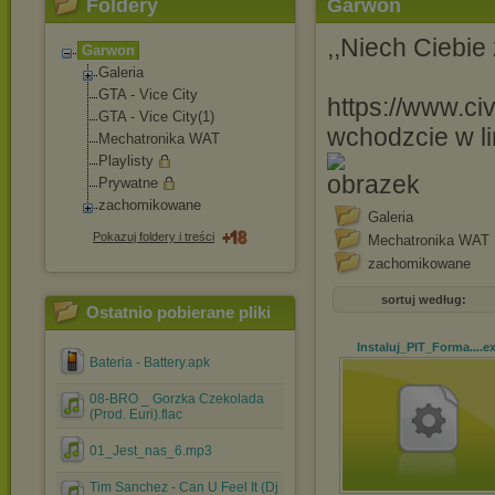
Foldery
Garwon
,,Niech Ciebie
Garwon
Galeria
GTA - Vice City
https://www.ci
GTA - Vice City(1)
wchodzcie w lin
Mechatronika WAT
Playlisty
Prywatne
zachomikowane
Galeria
Pokazuj foldery i treści
Mechatronika WAT
zachomikowane
sortuj według:
Ostatnio pobierane pliki
Instaluj_PIT_Forma...
.e
Bateria - Battery.apk
08-BRO _ Gorzka Czekolada
(Prod. Euri).flac
01_Jest_nas_6.mp3
Tim Sanchez - Can U Feel It (Dj