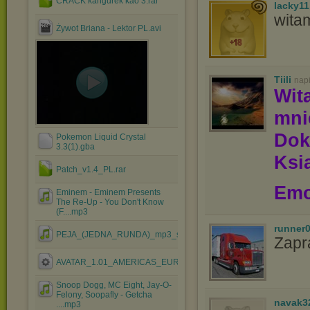
CRACK kangurek kao 3.rar
lacky11
wita
Żywot Briana - Lektor PL.avi
Tiili
nap
Wit
mn
Dok
Pokemon Liquid Crystal
3.3(1).gba
Ksią
Patch_v1.4_PL.rar
Emo
Eminem - Eminem Presents
The Re-Up - You Don't Know
(F....mp3
runner
PEJA_(JEDNA_RUNDA)_mp3_si.mp3
Zapr
AVATAR_1.01_AMERICAS_EUROPE.EXE
Snoop Dogg, MC Eight, Jay-O-
Felony, Soopafly - Getcha
navak3
....mp3