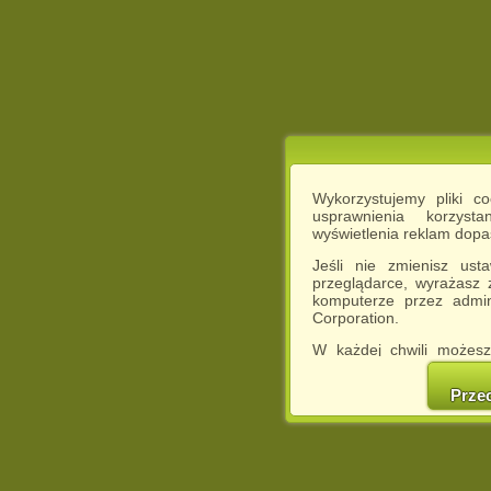
Wykorzystujemy pliki c
usprawnienia korzyst
wyświetlenia reklam dop
Jeśli nie zmienisz ust
przeglądarce, wyrażasz
komputerze przez admin
Corporation.
W każdej chwili możesz
cookies w swojej przeglą
w naszej Pol
Prze
http://chomikuj.pl/Polity
Jednocześnie informuje
może spowodować ogr
Chomikuj.pl.