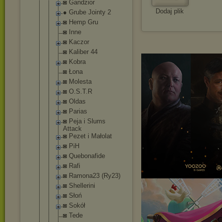
◙ Gandzior
Dodaj plik
● Grube Jointy 2
◙ Hemp Gru
◙ Inne
◙ Kaczor
◙ Kaliber 44
◙ Kobra
◙ Łona
◙ Molesta
◙ O.S.T.R
◙ Oldas
◙ Parias
◙ Peja i Slums
Attack
◙ Pezet i Małolat
◙ PiH
◙ Quebonafide
◙ Rafi
◙ Ramona23 (Ry23)
◙ Shellerini
◙ Słoń
◙ Sokół
◙ Tede