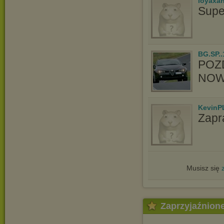
loyaxa
Supe
BG.SP..
POZ
NOW
KevinP
Zapr
Musisz się
Zaprzyjaźnion