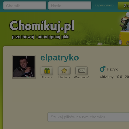
Chomik
Hasło
zapomniałem
elpatryko
Patryk
widziany: 10.01.2
Prezent
Ulubiony
Wiadomość
Szukaj plików na tym chomiku