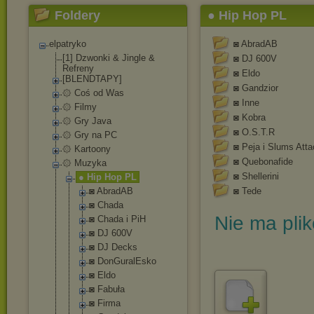
Foldery
● Hip Hop PL
elpatryko
◙ AbradAB
[1] Dzwonki & Jingle &
◙ DJ 600V
Refreny
◙ Eldo
[BLENDTAPY]
◙ Gandzior
۞ Coś od Was
◙ Inne
۞ Filmy
◙ Kobra
۞ Gry Java
◙ O.S.T.R
۞ Gry na PC
◙ Peja i Slums Atta
۞ Kartoony
◙ Quebonafide
۞ Muzyka
◙ Shellerini
● Hip Hop PL
◙ AbradAB
◙ Tede
◙ Chada
Nie ma pli
◙ Chada i PiH
◙ DJ 600V
◙ DJ Decks
◙ DonGuralEsk
o
◙ Eldo
◙ Fabuła
◙ Firma