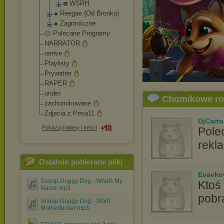
◙ WSRH
● Reegae (Od Bronka)
● Zagraniczne
۞ Polecane Programy
NARRATOR
nerive
Playlisty
Prywatne
RAPER
under
Chomikowe r
zachomikowane
Zdjecia z Pesa11
DjCart
Pokazuj foldery i treści
Pole
rekla
Ostatnio pobierane pliki
Evavko
Snoop Doggy Dog - Whats My
Ktoś
Name.mp3
pobr
Snoop Doggy Dog - Woof
Motherfucker.mp3