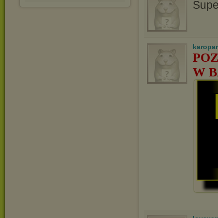
Supe
karopa
POZ
W B