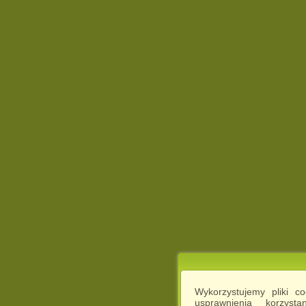
Wykorzystujemy pliki c
usprawnienia korzyst