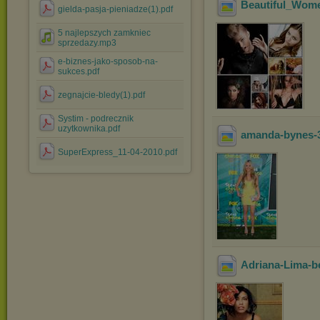
Beautiful_Wom
gielda-pasja-pieniadze(1).pdf
5 najlepszych zamkniec
sprzedazy.mp3
e-biznes-jako-sposob-na-
sukces.pdf
zegnajcie-bledy(1).pdf
Systim - podrecznik
uzytkownika.pdf
amanda-bynes-
SuperExpress_11-04-2010.pdf
Adriana-Lima-b