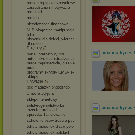
marketing społecznościowy
zarządzanie i motywacja
mathcad
matlab
niezaleznosc-fina
nsowa
NLP-Magazine-mani
pulacja-
fobie
piosenki dla dzieci, wiersze
dla dzieci
Playlisty
amanda-bynes-
portal internetowy rss
automatyczna aktualizacja
prace mgaisterskie, pisanie
prac
programy skrypty CMSy e-
sklepy
Prywatne
psd magazyn photoshop
Shakira zdjęcia
sklep-internetowy
solid-edge solidworks
amanda-bynes-
inventor archicad
sprzedaz handlowanie
szkolenie psow tresura psa
teksty piosenek disco polo
teksty piosenek polskich