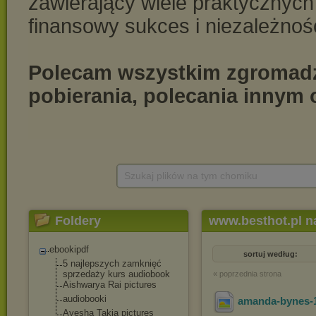
Szukaj plików na tym chomiku
Foldery
www.besthot.pl na
ebookipdf
sortuj według:
5 najlepszych zamknięć
sprzedaży kurs audiobook
« poprzednia strona
Aishwarya Rai pictures
audiobooki
amanda-bynes-
Ayesha Takia pictures