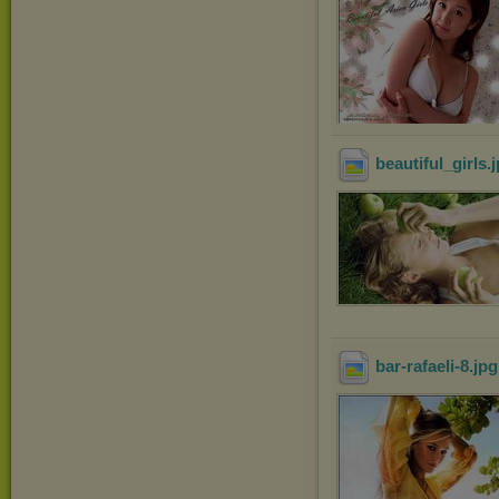
beautiful_girls
.
bar-rafaeli-8
.jp