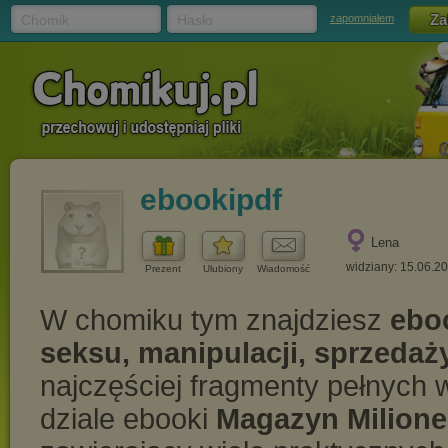
Chomik
Hasło
zapomniałem
ebookipdf
Lena
widziany: 15.06.2
Prezent
Ulubiony
Wiadomość