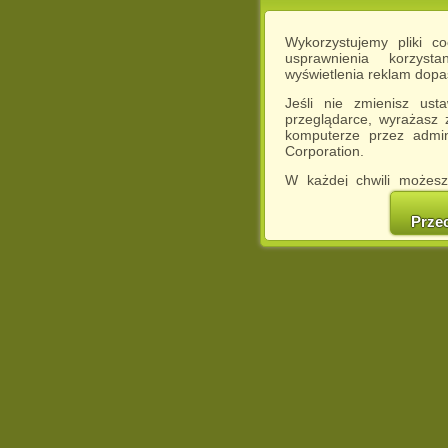
Wykorzystujemy pliki c
usprawnienia korzyst
wyświetlenia reklam dop
Jeśli nie zmienisz ust
przeglądarce, wyrażasz
komputerze przez admin
Corporation.
W każdej chwili możesz
cookies w swojej przeglą
w naszej Pol
Prze
http://chomikuj.pl/Polity
Jednocześnie informuje
może spowodować ogr
Chomikuj.pl.
W przypadku braku twojej
prosimy o opuszczenie se
Wykorzystanie plików c
(dostosowanie reklam do
działań marketingowych).
Wyrażenie sprzeciwu spo
będzie dopasowana do Tw