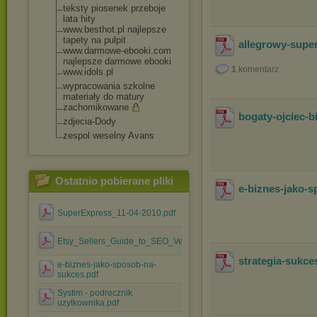
teksty piosenek przeboje
lata hity
www.besthot.pl najlepsze
tapety na pulpit
allegrowy-supe
www.darmowe-ebook
i.com
najlepsze darmowe ebooki
1
komentarz
www.idols.pl
wypracowania szkolne
materiały do matury
zachomikowane
bogaty-ojciec-b
zdjecia-Dody
zespol weselny Avans
Ostatnio pobierane pliki
e-biznes-jako-
SuperExpress_11-04-2010.pdf
Etsy_Sellers_Guide_to_SEO_Version_1.0_.pdf
strategia-sukce
e-biznes-jako-sposob-na-
sukces.pdf
Systim - podrecznik
uzytkownika.pdf