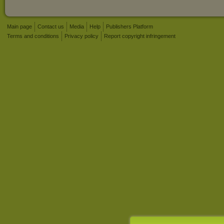
Main page
Contact us
Media
Help
Publishers Platform
Terms and conditions
Privacy policy
Report copyright infringement