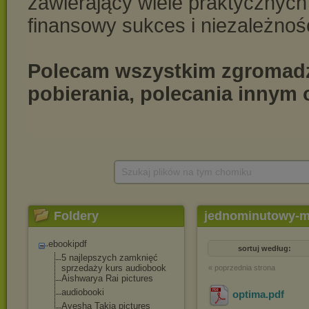
Szukaj plików na tym chomiku
Foldery
jednominutowy-mi
ebookipdf
sortuj według:
5 najlepszych zamknięć
sprzedaży kurs audiobook
« poprzednia strona
Aishwarya Rai pictures
audiobooki
optima
.pdf
Ayesha Takia pictures