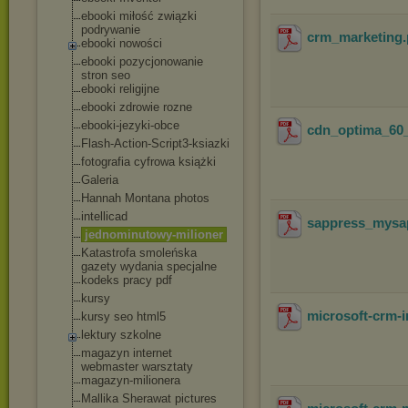
ebooki miłość związki
podrywanie
crm_marketing
ebooki nowości
ebooki pozycjonowanie
stron seo
ebooki religijne
ebooki zdrowie rozne
ebooki-jezyki-obc
e
cdn_optima_60
Flash-Action-Scri
pt3-ksiazki
fotografia cyfrowa książki
Galeria
Hannah Montana photos
intellicad
sappress_mysa
jednominutowy-mil
ioner
Katastrofa smoleńska
gazety wydania specjalne
kodeks pracy pdf
kursy
microsoft-crm-i
kursy seo html5
lektury szkolne
magazyn internet
webmaster warsztaty
magazyn-milionera
Mallika Sherawat pictures