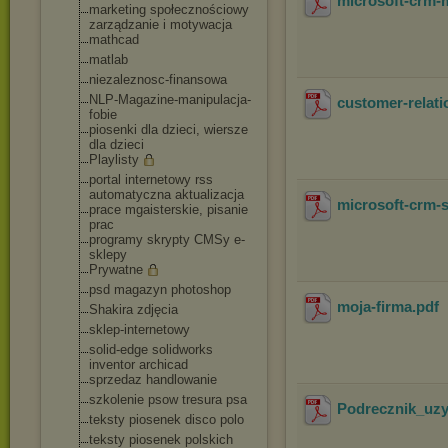
microsoft-crm-
marketing społecznościowy
zarządzanie i motywacja
mathcad
matlab
niezaleznosc-fina
nsowa
NLP-Magazine-mani
pulacja-
customer-relat
fobie
piosenki dla dzieci, wiersze
dla dzieci
Playlisty
portal internetowy rss
automatyczna aktualizacja
microsoft-crm-
prace mgaisterskie, pisanie
prac
programy skrypty CMSy e-
sklepy
Prywatne
psd magazyn photoshop
moja-firma
.pdf
Shakira zdjęcia
sklep-internetowy
solid-edge solidworks
inventor archicad
sprzedaz handlowanie
szkolenie psow tresura psa
Podrecznik_uzy
teksty piosenek disco polo
teksty piosenek polskich