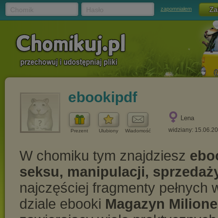
Chomik
Hasło
zapomniałem
ebookipdf
Lena
widziany: 15.06.2
Prezent
Ulubiony
Wiadomość