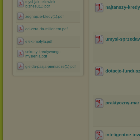
mysl-jak-czlowiek-
biznesu(1).pdf
najtanszy-kred
zegnajcie-bledy(1).pdf
od-zera-do-milionera.pdf
umysl-sprzeda
efekt-motyla.pdf
sekrety-kreatywnego-
myslenia.pdf
gielda-pasja-pieniadze(1).pdf
dotacje-fundusz
praktyczny-mark
inteligentne-in