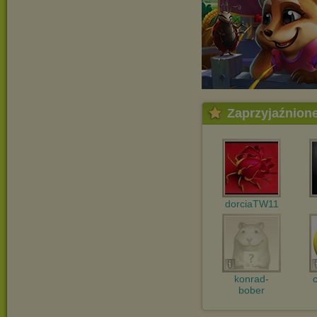
Zaprzyjaźnion
dorciaTW11
konrad-
bober