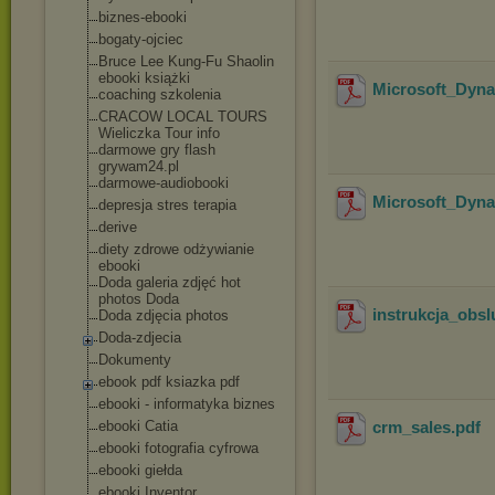
biznes-ebooki
bogaty-ojciec
Bruce Lee Kung-Fu Shaolin
ebooki książki
Microsoft_Dyn
coaching szkolenia
CRACOW LOCAL TOURS
Wieliczka Tour info
darmowe gry flash
grywam24.pl
darmowe-audiobook
i
Microsoft_Dyn
depresja stres terapia
derive
diety zdrowe odżywianie
ebooki
Doda galeria zdjęć hot
photos Doda
instrukcja_obs
Doda zdjęcia photos
Doda-zdjecia
Dokumenty
ebook pdf ksiazka pdf
ebooki - informatyka biznes
ebooki Catia
crm_sales
.pdf
ebooki fotografia cyfrowa
ebooki giełda
ebooki Inventor