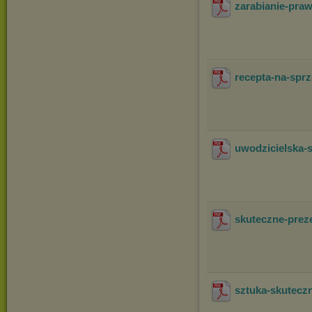
zarabianie-pra
recepta-na-spr
uwodzicielska-
skuteczne-prez
sztuka-skutecz