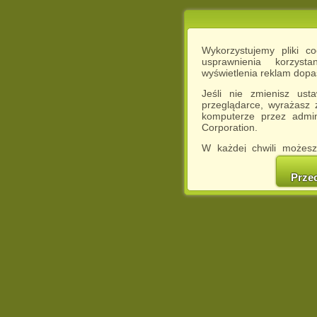
Wykorzystujemy pliki c
usprawnienia korzyst
wyświetlenia reklam dop
Jeśli nie zmienisz ust
przeglądarce, wyrażasz
komputerze przez admin
Corporation.
W każdej chwili możesz
cookies w swojej przeglą
w naszej Pol
Prze
http://chomikuj.pl/Polity
Jednocześnie informuje
może spowodować ogr
Chomikuj.pl.
W przypadku braku twojej
prosimy o opuszczenie se
Wykorzystanie plików c
(dostosowanie reklam do
działań marketingowych).