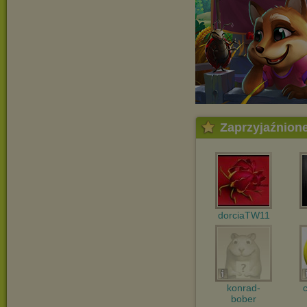
Zaprzyjaźnion
dorciaTW11
konrad-
bober