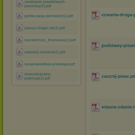
zarabianie-prawdziwych-
pieniedzy(3).pdf
czwarta-droga
gielda-pasja-pieniadze(1).pdf
planuj-i-bogac-sie(1).pdf
niezaleznosc_finansowa(1).pdf
podstawy-pisan
szpiedzy-umyslow(1).pdf
niesprawiedliwa-przewaga.pdf
niewyobrazalny-
zacznij-pisac
.p
potencjal(1).pdf
wlasne-zdanie-n