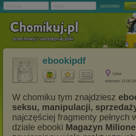
Chomik
Hasło
zapomniałem
ebookipdf
Lena
widziany: 15.06.2
Prezent
Ulubiony
Wiadomość