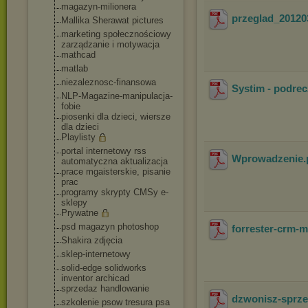
magazyn-milionera
przeglad_20120
Mallika Sherawat pictures
marketing społecznościowy
zarządzanie i motywacja
mathcad
matlab
niezaleznosc-fina
nsowa
Systim - podre
NLP-Magazine-mani
pulacja-
fobie
piosenki dla dzieci, wiersze
dla dzieci
Playlisty
portal internetowy rss
Wprowadzenie
automatyczna aktualizacja
prace mgaisterskie, pisanie
prac
programy skrypty CMSy e-
sklepy
Prywatne
psd magazyn photoshop
forrester-crm-m
Shakira zdjęcia
sklep-internetowy
solid-edge solidworks
inventor archicad
sprzedaz handlowanie
dzwonisz-sprze
szkolenie psow tresura psa