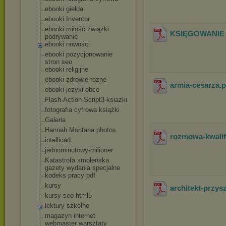
ebooki giełda
ebooki Inventor
ebooki miłość związki
KSIĘGOWANIE
podrywanie
ebooki nowości
ebooki pozycjonowanie
stron seo
ebooki religijne
ebooki zdrowie rozne
armia-cesarza
.
ebooki-jezyki-obc
e
Flash-Action-Scri
pt3-ksiazki
fotografia cyfrowa książki
Galeria
Hannah Montana photos
rozmowa-kwalif
intellicad
jednominutowy-mil
ioner
Katastrofa smoleńska
gazety wydania specjalne
kodeks pracy pdf
kursy
architekt-przys
kursy seo html5
lektury szkolne
magazyn internet
webmaster warsztaty