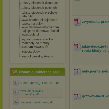
teksty piosenek disco polo
teksty piosenek polskich
teksty piosenek przeboje
lata hity
www.besthot.pl najlepsze
zwycieska-prze
tapety na pulpit
www.darmowe-ebook
i.com
najlepsze darmowe ebooki
www.idols.pl
wypracowania szkolne
materiały do matury
jakie-decyzje-f
zachomikowane
robia-bledy-dzia
zdjecia-Dody
zespol weselny Avans
aukcje-internet
Ostatnio pobierane pliki
SuperExpress_11-04-2010.pdf
mysl-jak-czlowiek-
biznesu(1).pdf
gotowa-na-suk
od-zera-do-milionera.pdf