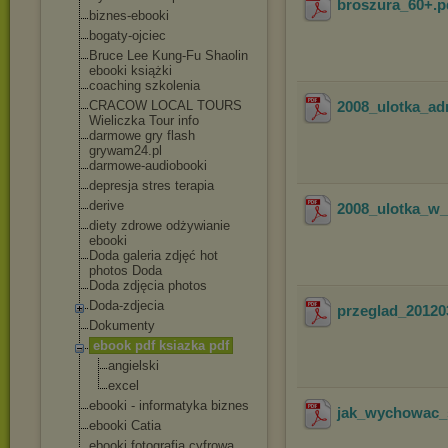
broszura_60+
.
biznes-ebooki
bogaty-ojciec
Bruce Lee Kung-Fu Shaolin
ebooki książki
coaching szkolenia
CRACOW LOCAL TOURS
2008_ulotka_adr
Wieliczka Tour info
darmowe gry flash
grywam24.pl
darmowe-audiobook
i
depresja stres terapia
derive
2008_ulotka_w_s
diety zdrowe odżywianie
ebooki
Doda galeria zdjęć hot
photos Doda
Doda zdjęcia photos
Doda-zdjecia
przeglad_20120
Dokumenty
ebook pdf ksiazka pdf
angielski
excel
ebooki - informatyka biznes
jak_wychowac_
ebooki Catia
ebooki fotografia cyfrowa