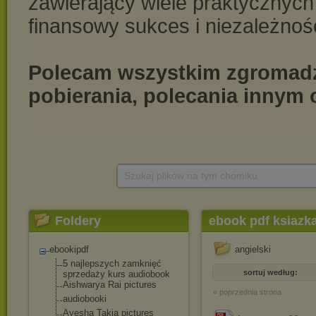
Szukaj plików na tym chomiku
Foldery
ebook pdf ksiazk
ebookipdf
angielski
5 najlepszych zamknięć
sortuj według:
sprzedaży kurs audiobook
Aishwarya Rai pictures
« poprzednia strona
audiobooki
Ayesha Takia pictures