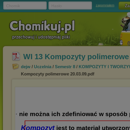
Chomik
Hasło
zapomniałem
WI 13 Kompozyty polimerowe 
dejw
/
Uczelnia
/
Semestr 8
/
KOMPOZYTY I TWORZY
Kompozyty polimerowe 20.03.09.pdf