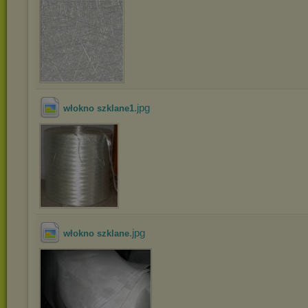
.jpg
włokno szklane1
.jpg
włokno szklane