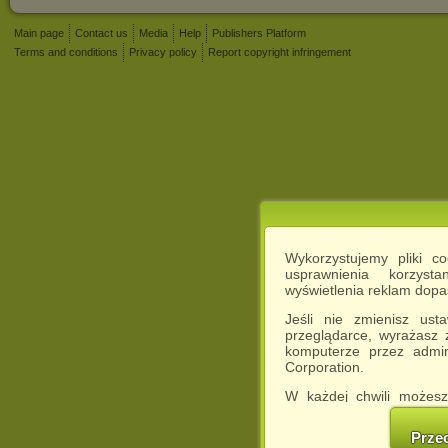
Main page
Contact us
Media
Help
Publishers Platform
Terms and conditions
Privacy policy
Report copyright infringement
Wykorzystujemy pliki c
usprawnienia korzyst
wyświetlenia reklam dop
Jeśli nie zmienisz ust
przeglądarce, wyrażasz
komputerze przez admin
Corporation.
W każdej chwili możesz
cookies w swojej przeglą
w naszej Pol
Prze
http://chomikuj.pl/Polity