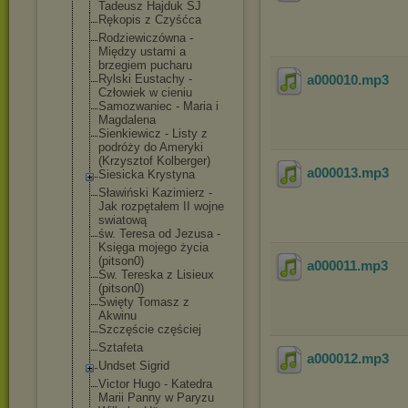
Tadeusz Hajduk SJ
Rękopis z Czyśćca
Rodziewiczówna -
Między ustami a
brzegiem pucharu
Rylski Eustachy -
a000010
.mp3
Człowiek w cieniu
Samozwaniec - Maria i
Magdalena
Sienkiewicz - Listy z
podróży do Ameryki
(Krzysztof Kolberger)
a000013
.mp3
Siesicka Krystyna
Sławiński Kazimierz -
Jak rozpętałem II wojne
swiatową
św. Teresa od Jezusa -
Księga mojego życia
(pitson0)
a000011
.mp3
Św. Tereska z Lisieux
(pitson0)
Święty Tomasz z
Akwinu
Szczęście częściej
Sztafeta
a000012
.mp3
Undset Sigrid
Victor Hugo - Katedra
Marii Panny w Paryzu