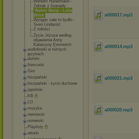
Wilhelm Hünermann -
Żebrak z Granady
Wybór Marty - Lidia
a000017
.mp3
Witek
Wytępic całe to bydło -
Sven Lindqvist
Z miłości
Życie Jezusa według
objawienia Anny
Katarzyny Emmerich
a000014
.mp3
audiobooki w różnych
językach
duński
francuski
Gim
hiszpański
a000021
.mp3
hiszpański - życie duchowe
japoński
KB
LO
muzyka
a000020
.mp3
niemiecki
norweski
Playlisty
włoski