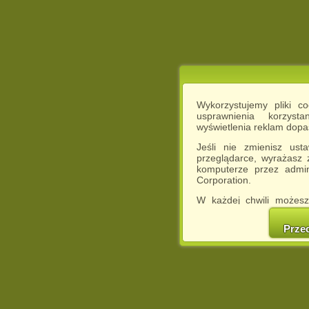
Wykorzystujemy pliki c
usprawnienia korzyst
wyświetlenia reklam dop
Jeśli nie zmienisz ust
przeglądarce, wyrażasz
komputerze przez admin
Corporation.
W każdej chwili możesz
cookies w swojej przeglą
w naszej Pol
Prze
http://chomikuj.pl/Polity
Jednocześnie informuje
może spowodować ogr
Chomikuj.pl.
W przypadku braku twojej
prosimy o opuszczenie se