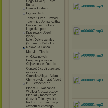
Gogol Mikolaj - Taras
Bulba
a000006
.mp3
Greene Graham
Higgins Jack
James Oliver Curwood -
Tajemnica Johna Keitha
Kossak Szczucka -
Legnickie pole
a000007
.mp3
Kraszewski Józef
Ignacy
Łojek-Dzieje zdrajcy
(Szczęsny Potocki)
Malewska Hanna
Nie tylko Titanic
a000008
.mp3
o. R.Kalinowski -
Niespokojne serce
Objawienia w Fatimie
Odnaleźć czyli przejrzeć
na oczy
Okońska Alicja - Adam
Chmielowski - brat Albert
a000009
.mp3
P. G. Wodehouse
Piasecki - Kochanek
Wielkiej Niedźwiedzicy
Pięć razy morderstwo
(Leszek Teleszyński)
Radość i smutek drogą
a000001
.mp3
wzrostu duchowego