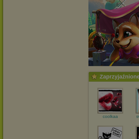
Zaprzyjaźnion
coolkaa
s