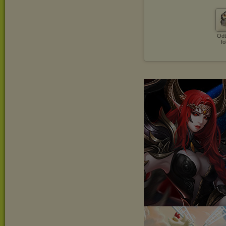
Odt
fo