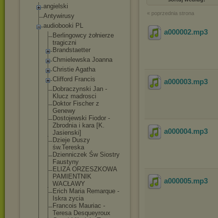
angielski
« poprzednia strona
Antywirusy
audiobooki PL
a000002
.mp3
Berlingowcy żołnierze
tragiczni
Brandstaetter
Chmielewska Joanna
Christie Agatha
Clifford Francis
a000003
.mp3
Dobraczynski Jan -
Klucz madrosci
Doktor Fischer z
Genewy
Dostojewski Fiodor -
Zbrodnia i kara [K.
a000004
.mp3
Jasienski]
Dzieje Duszy
św.Tereska
Dzienniczek Św Siostry
Faustyny
ELIZA ORZESZKOWA
PAMIENTNIK
a000005
.mp3
WACŁAWY
Erich Maria Remarque -
Iskra zycia
Francois Mauriac -
Teresa Desqueyroux