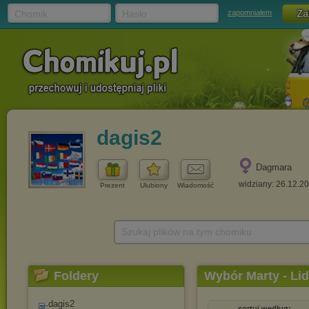
Chomik
Hasło
zapomniałem
dagis2
Dagmara
widziany: 26.12.2
Prezent
Ulubiony
Wiadomość
Szukaj plików na tym chomiku
Foldery
Wybór Marty - Lid
dagis2
sortuj według: