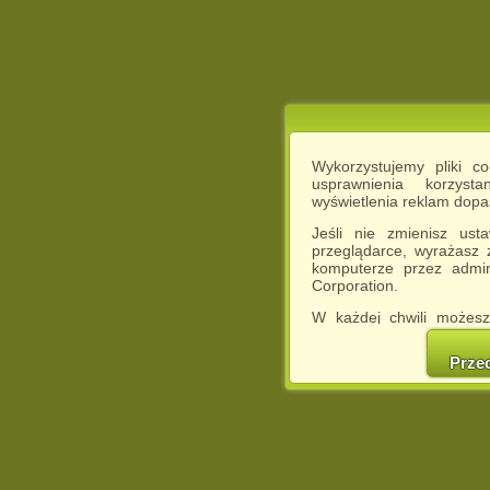
Wykorzystujemy pliki c
usprawnienia korzyst
wyświetlenia reklam dop
Jeśli nie zmienisz ust
przeglądarce, wyrażasz
komputerze przez admin
Corporation.
W każdej chwili możesz
cookies w swojej przeglą
w naszej Pol
Prze
http://chomikuj.pl/Polity
Jednocześnie informuje
może spowodować ogr
Chomikuj.pl.
W przypadku braku twojej
prosimy o opuszczenie se