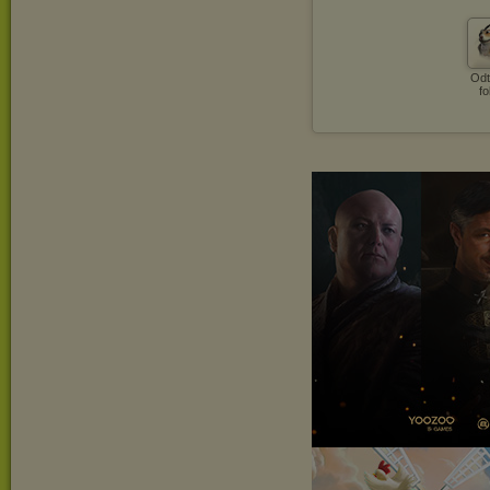
Odt
fo