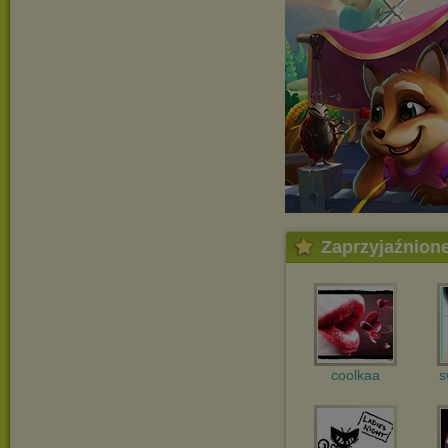
Zaprzyjaźnion
coolkaa
s