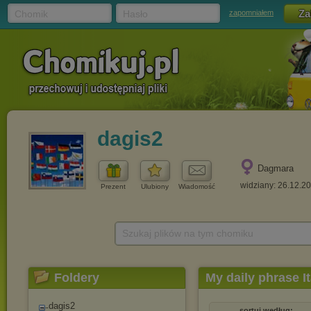
Chomik
Hasło
zapomniałem
dagis2
Dagmara
widziany: 26.12.2
Prezent
Ulubiony
Wiadomość
Szukaj plików na tym chomiku
Foldery
My daily phrase It
dagis2
sortuj według: