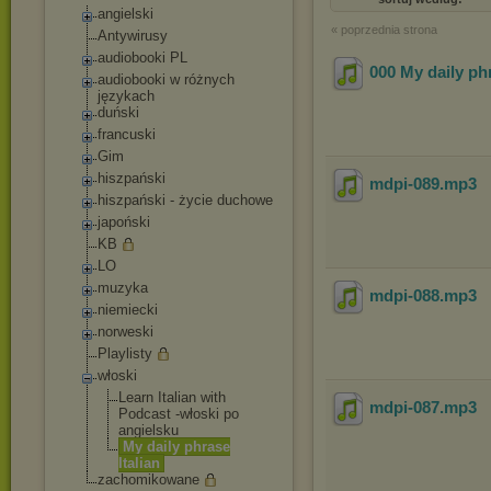
angielski
« poprzednia strona
Antywirusy
audiobooki PL
000 My daily phr
audiobooki w różnych
językach
duński
francuski
Gim
hiszpański
mdpi-089
.mp3
hiszpański - życie duchowe
japoński
KB
LO
muzyka
mdpi-088
.mp3
niemiecki
norweski
Playlisty
włoski
Learn Italian with
mdpi-087
.mp3
Podcast -włoski po
angielsku
My daily phrase
Italian
zachomikowane