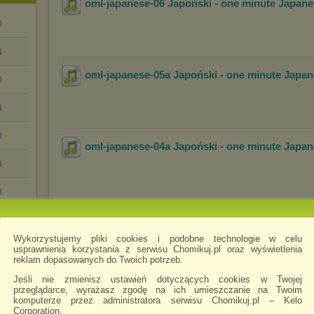
oml-japanese-06 Japoński - one minute Japan
3
3
oml-japanese-05a Japoński - one minute Japa
3
3
3
oml-japanese-04a Japoński - one minute Japa
3
3
oml-japanese-03a Japoński - one minute Japa
1].mp3
Wykorzystujemy pliki cookies i podobne technologie w celu
2].mp3
usprawnienia korzystania z serwisu Chomikuj.pl oraz wyświetlenia
reklam dopasowanych do Twoich potrzeb.
6].mp3
Jeśli nie zmienisz ustawień dotyczących cookies w Twojej
oml-japanese-02a Japoński - one minute Japa
przeglądarce, wyrażasz zgodę na ich umieszczanie na Twoim
komputerze przez administratora serwisu Chomikuj.pl – Kelo
Corporation.