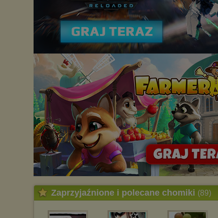
Zaprzyjaźnione i polecane chomiki
(89)