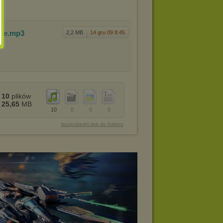
ese
.mp3
2,2 MB
14 gru 09 8:45
10
plików
25,65
MB
10
0
0
0
bezpośredni link do folderu