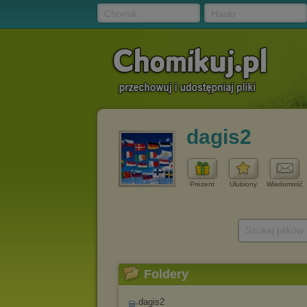
Chomik
Hasło
dagis2
Prezent
Ulubiony
Wiadomość
Szukaj plików
Foldery
dagis2