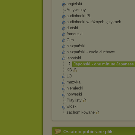
angielski
Antywirusy
audiobooki PL
audiobooki w różnych językach
duński
francuski
Gim
hiszpański
hiszpański - życie duchowe
japoński
Japoński - one minute Japanese
KB
LO
muzyka
niemiecki
norweski
Playlisty
włoski
zachomikowane
Ostatnio pobierane pliki