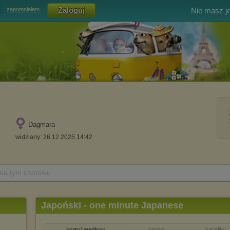
Nie masz j
zapomniałem
Dagmara
widziany: 26.12.2025 14:42
 na tym chomiku
Japoński - one minute Japanese
sortuj według:
nazwa
typ pliku