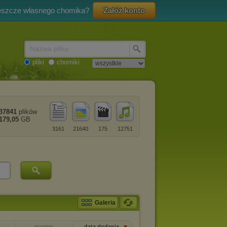
eszcze własnego chomika?
Załóż konto
Nazwa pliku
pliki
chomiki
37841
plików
179,05
GB
3161
21640
175
12751
Galeria
rozmiar
data dodania