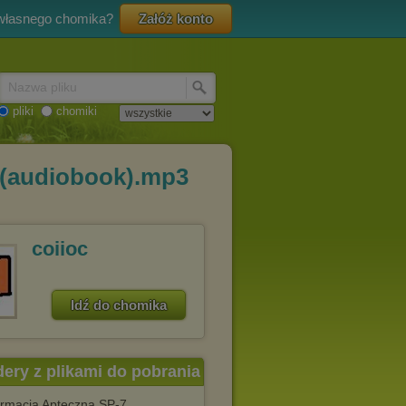
 własnego chomika?
Załóż konto
Nazwa pliku
pliki
chomiki
i (audiobook).mp3
coiioc
Idź do chomika
dery z plikami do pobrania
Farmacja Apteczna SP-7