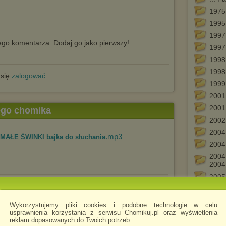
1975 
1995 
1997 
go komentarza. Dodaj go jako pierwszy!
1997
1998
1998 
 się
zalogować
1999 
2001
2001
tego chomika
2002
2004
.mp3
 MAŁE ŚWINKI bajka do słuchania
2004
2004 
2004
2005
.mp3
zujących bez końca i wysok...
2005 
2006
Wykorzystujemy pliki cookies i podobne technologie w celu
usprawnienia korzystania z serwisu Chomikuj.pl oraz wyświetlenia
2006 
reklam dopasowanych do Twoich potrzeb.
2009 