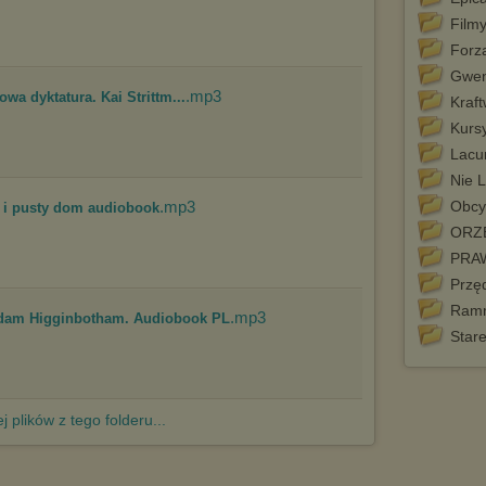
http://chomikuj.pl/PolitykaPrywatnosci.aspx
.
Film
Forz
Gwen
.mp3
owa dyktatura. Kai Strittm...
Kraf
Kurs
Lacu
Nie L
.mp3
Obcy 
 i pusty dom audiobook
ORZ
PRA
Przę
Ramm
.mp3
Adam Higginbotham. Audiobook PL
Star
j plików z tego folderu...