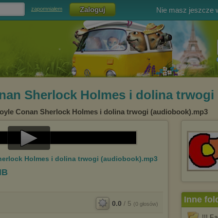
Nie masz jeszcze
zapomniałem
nan Sherlock Holmes i dolina trwog
Doyle Conan Sherlock Holmes i dolina trwogi (audiobook).mp3
Play
erlock Holmes i dolina trwogi (audiobook).mp3
Video
MB
Inne fol
0.0
/
5
(
0
głosów)
!!! 