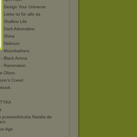
 - Design Your Universe
- Liebe ist für alle da
- Shallow Life
 - Dark Adrenaline
 - Shine
- Delirium
 - Moonbathers
 - Black Anima
 - Rammstein
te Olzon
ssin's Creed
obook
ETYKA
a
a przewodniczka Natalia de
aro
on Age
a