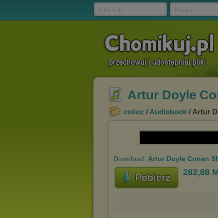
Chomik
Hasło
Artur Doyle Co
coiioc
/
Audiobook
/ Artur 
Download:
Artur Doyle Conan Sh
282,68 
Pobierz