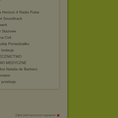
y
a Horizon 4 Radio Pulse
t Soundtrack
twerk
y Stażowe
na Coil
ubię Poniedziałku
Izolacja
ECZNICTWO
WO MEDYCZNE
dza Natalia de Barbaro
stein
e przeboje
Zgłoś jeśli naruszono regulamin