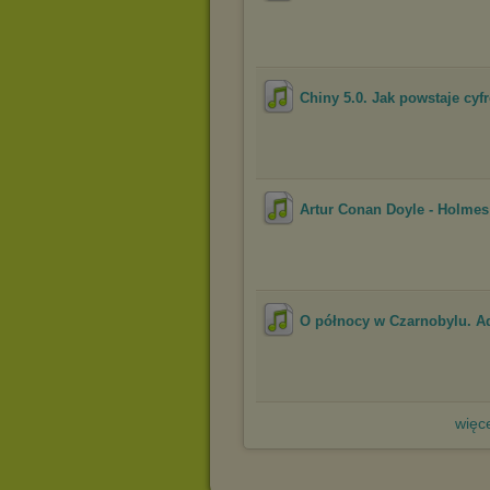
Chiny 5.0. Jak powstaje cyfr
Artur Conan Doyle - Holmes
O północy w Czarnobylu. 
więce