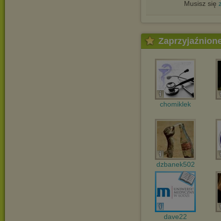
Musisz się
Zaprzyjaźnion
chomiklek
dzbanek502
dave22