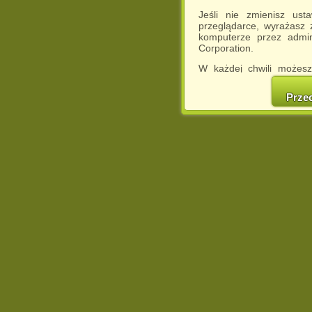
Jeśli nie zmienisz ust
przeglądarce, wyrażasz
komputerze przez admin
Corporation.
W każdej chwili możesz
cookies w swojej przeglą
w naszej Pol
Prze
http://chomikuj.pl/Polity
Jednocześnie informuje
może spowodować ogr
Chomikuj.pl.
W przypadku braku twojej
prosimy o opuszczenie se
Wykorzystanie plików c
(dostosowanie reklam do
działań marketingowych).
Wyrażenie sprzeciwu spo
będzie dopasowana do Tw
wyświetlona przypadkowo
Istnieje możliwość zmian
sposób uniemożliwiając
urządzeniu końcowym. M