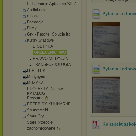
!!! Farmacja Apteczna SP-7
Audiobook
Pytania i odpow
e-book
Farmacja
Filmy
Gry - Patche, Solucje itp
Kursy Stażowe
BIOETYKA
ORZECZNICTWO
PRAWO MEDYCZNE
TRANSFUZJOLOGI
A
Pytania i odpow
LEP i LEK
Medycyna
MUZYKA
PROJEKTY Domów
KATALOG
Prywatne
PRZEPISY KULINARNE
Soundtracki
Stare Gry
Stare przeboje
Konspekt szkol
zachomikowane