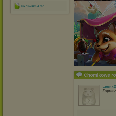
Kolokwium 4.rar
Chomikowe r
LeonxD
Zapras