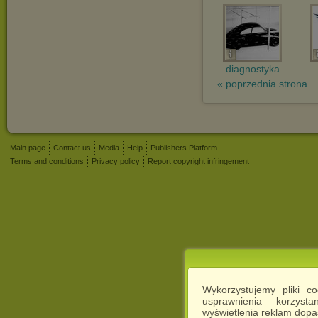
diagnostyka
« poprzednia strona
Main page
Contact us
Media
Help
Publishers Platform
Terms and conditions
Privacy policy
Report copyright infringement
Wykorzystujemy pliki c
usprawnienia korzyst
wyświetlenia reklam dop