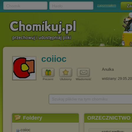
Chomik
Hasło
zapomniałem
coiioc
Anulka
widziany: 29.05.2
Prezent
Ulubiony
Wiadomość
Szukaj plików na tym chomiku
Foldery
ORZECZNICTWO
coiioc
sortuj według: