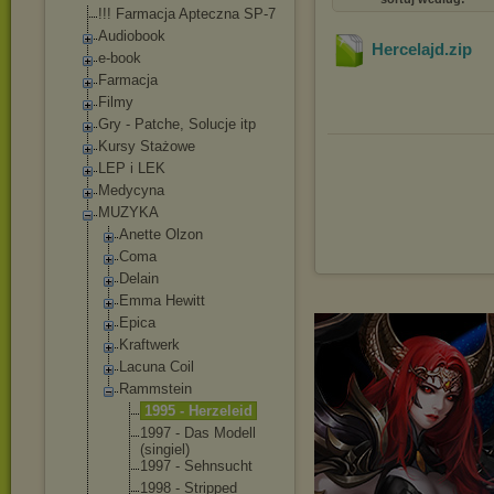
!!! Farmacja Apteczna SP-7
Audiobook
Hercelajd
.zip
e-book
Farmacja
Filmy
Gry - Patche, Solucje itp
Kursy Stażowe
LEP i LEK
Medycyna
MUZYKA
Anette Olzon
Coma
Delain
Emma Hewitt
Epica
Kraftwerk
Lacuna Coil
Rammstein
1995 - Herzeleid
1997 - Das Modell
(singiel)
1997 - Sehnsucht
1998 - Stripped