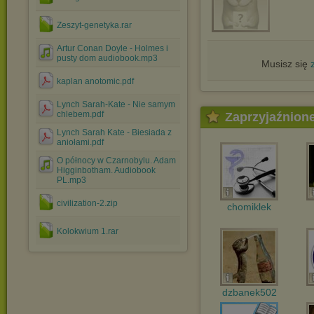
Zeszyt-genetyka.rar
Artur Conan Doyle - Holmes i
pusty dom audiobook.mp3
Musisz się
kaplan anotomic.pdf
Lynch Sarah-Kate - Nie samym
chlebem.pdf
Zaprzyjaźnion
Lynch Sarah Kate - Biesiada z
aniołami.pdf
O północy w Czarnobylu. Adam
Higginbotham. Audiobook
PL.mp3
civilization-2.zip
chomiklek
Kolokwium 1.rar
dzbanek502