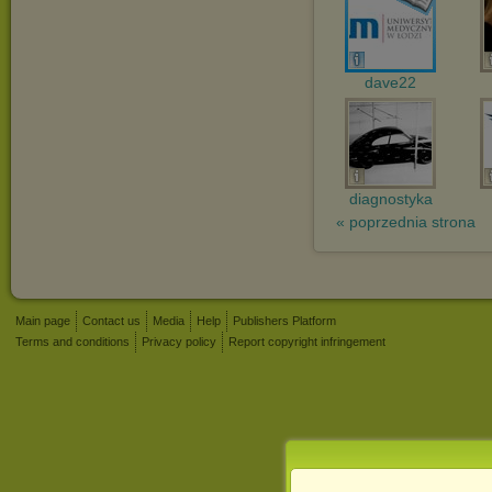
dave22
diagnostyka
« poprzednia strona
Main page
Contact us
Media
Help
Publishers Platform
Terms and conditions
Privacy policy
Report copyright infringement