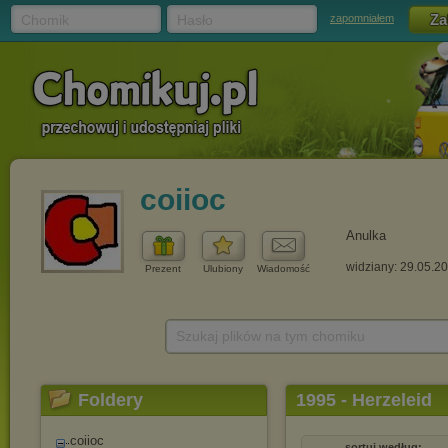
Chomik
Hasło
zapomniałem
coiioc
Anulka
widziany: 29.05.2
Prezent
Ulubiony
Wiadomość
Szukaj plików na tym chomiku
Foldery
1995 - Herzeleid
coiioc
sortuj według: