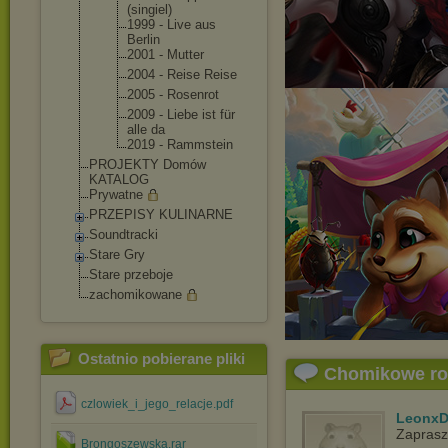
(singiel)
1999 - Live aus
Berlin
2001 - Mutter
2004 - Reise Reise
2005 - Rosenrot
2009 - Liebe ist für
alle da
2019 - Rammstein
PROJEKTY Domów
KATALOG
Prywatne
PRZEPISY KULINARNE
Soundtracki
Stare Gry
Stare przeboje
zachomikowane
Ostatnio pobierane pliki
Chomikowe r
czlowiek_i_jego_relacje.pdf
LeonxD
Zapras
Brongoszewska.rar