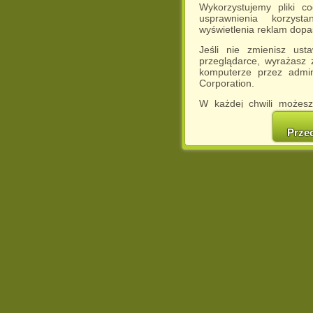
Wykorzystujemy pliki c
usprawnienia korzyst
wyświetlenia reklam dop
Jeśli nie zmienisz ust
przeglądarce, wyrażasz
komputerze przez admin
Corporation.
W każdej chwili możesz
cookies w swojej przeglą
w naszej Pol
Prze
http://chomikuj.pl/Polity
Jednocześnie informuje
może spowodować ogr
Chomikuj.pl.
W przypadku braku twojej
prosimy o opuszczenie se
Wykorzystanie plików c
(dostosowanie reklam do
działań marketingowych).
Wyrażenie sprzeciwu spo
będzie dopasowana do Tw
wyświetlona przypadkowo