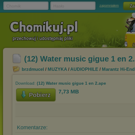
Chomik
Hasło
zapomniałem
(12) Water music gigue 1 en 2
brzdmucel
/
MUZYKA
/
AUDIOPHILE
/
Marantz Hi-End
Download:
(12) Water music gigue 1 en 2.ape
7,73 MB
Pobierz
Komentarze: