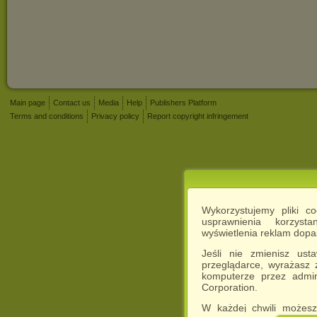
Main page
Contact us
Media
Help
Publishers Platform
Terms and conditions
Privacy policy
Report copyright infringement
Wykorzystujemy pliki c
usprawnienia korzyst
wyświetlenia reklam dop
Jeśli nie zmienisz ust
przeglądarce, wyrażasz
komputerze przez admin
Corporation.
W każdej chwili możesz