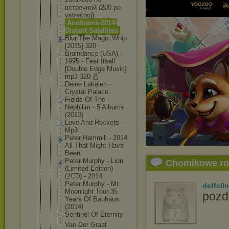
встречной (200 po
vstrečnoj)
Anathema-20
14-
Distant Satellites
Blur The Magic Whip
[2015] 320
Braindance (USA) -
1995 - Fear Itself
[Double Edge Music]
mp3 320
Deine Lakaien -
Crystal Palace
Fields Of The
Nephilim - 5 Albums
(2013)
Love And Rockets -
Mp3
Peter Hammill - 2014
All That Might Have
Been
Peter Murphy - Lion
Chomikowe r
(Limited Edition)
(2CD) - 2014
Peter Murphy - Mr.
deffc0n
Moonlight Tour 35
pozd
Years Of Bauhaus
(2014)
Sentinel Of Eternity
Van Der Graaf