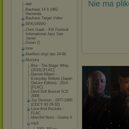
Nie ma pli
app
Bauhaus 14.8.1982
Hacienda
Bauhaus Target Video
BEKSIŃSKI
Chris Isaak - XIII Festival
International Jazz San
Javier
Goran
Inne
Marillion vinyl rips 24-96
Muzyka
Blur - The Magic Whip
(2015) [FLAC]
Damon Albarn -
Everyday Robots (Japan
Deluxe Edition) - 2014
[FLAC]
Devil Doll Boxset 5CD
2008
Joy Division - 1977-1980
(COCY 93 29-32)
Love And Rockets -
FLAC
Merciful Nuns - Goetia V
mp3
2001-200 по