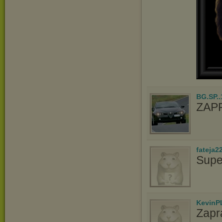
BG.SP..
ZAP
fateja2
Supe
KevinP
Zapr