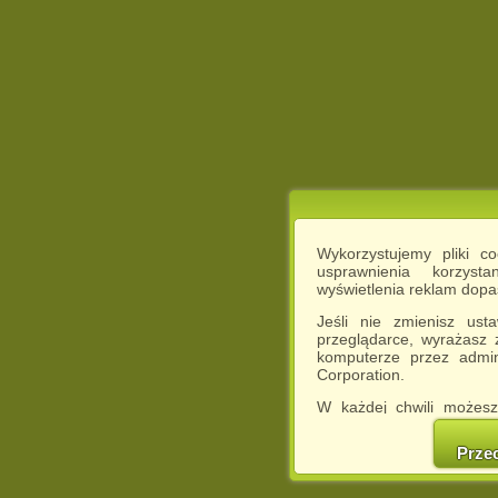
Wykorzystujemy pliki c
usprawnienia korzyst
wyświetlenia reklam dop
Jeśli nie zmienisz ust
przeglądarce, wyrażasz
komputerze przez admin
Corporation.
W każdej chwili możesz
cookies w swojej przeglą
w naszej Pol
Prze
http://chomikuj.pl/Polity
Jednocześnie informuje