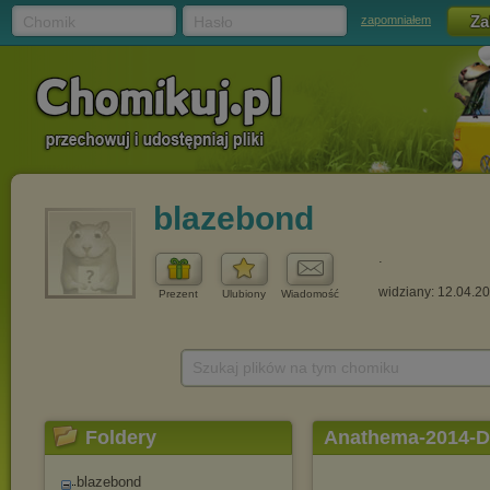
Chomik
Hasło
zapomniałem
blazebond
.
widziany: 12.04.2
Prezent
Ulubiony
Wiadomość
Szukaj plików na tym chomiku
Foldery
Anathema-2014-Dis
blazebond