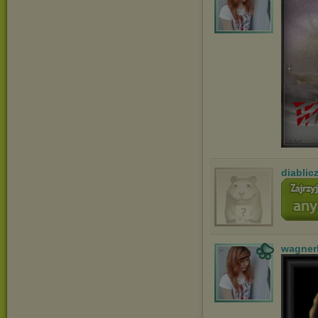
diablic
wagner