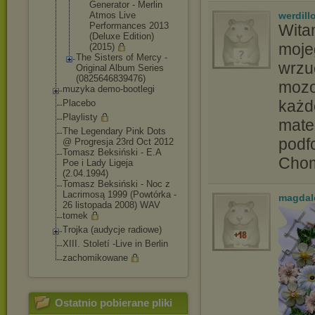
Generator - Merlin
Atmos Live
werdill
Performance
s 2013
Wita
(Deluxe Edition)
moje
(2015)
The Sisters of Mercy -
wrzu
Original Album Series
(0825646839476
)
mozo
muzyka demo-bootlegi
każd
Placebo
Playlisty
mater
The Legendary Pink Dots
podf
@ Progresja 23rd Oct 2012
Tomasz Beksiński - E.A
Chom
Poe i Lady Ligeja
(2.04.1994)
Tomasz Beksiński - Noc z
Lacrimosą 1999 (Powtórka -
magdal
26 listopada 2008) WAV
tomek
Trojka (audycje radiowe)
XIII. Století -Live in Berlin
zachomikowane
Ostatnio pobierane pliki