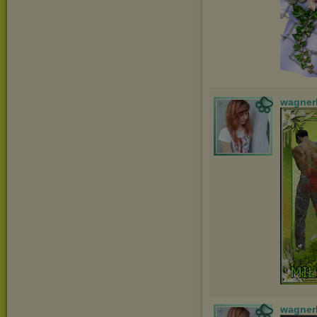
wagner
wagner