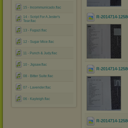
15 - Incommunicado.flac
R-2014714-1258
14 - Script For A Jester's
Tear.flac
13 - Fugazi.flac
12 - Sugar Mice.flac
11 - Punch & Judy.flac
10 - Jigsaw.flac
R-2014714-1258
08 - Bitter Suite.flac
07 - Lavender.flac
06 - Kayleigh.flac
R-2014714-1258