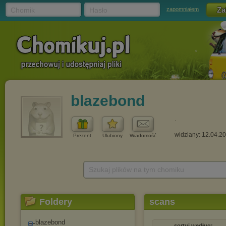
Chomik
Hasło
zapomniałem
blazebond
.
widziany: 12.04.2
Prezent
Ulubiony
Wiadomość
Szukaj plików na tym chomiku
Foldery
scans
blazebond
sortuj według: