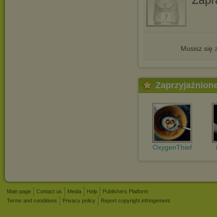
Musisz się
Zaprzyjaźnion
OxygenThief
Main page
Contact us
Media
Help
Publishers Platform
Terms and conditions
Privacy policy
Report copyright infringement