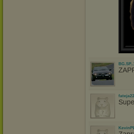
BG.SP..
ZAP
fateja2
Supe
KevinP
Zapr