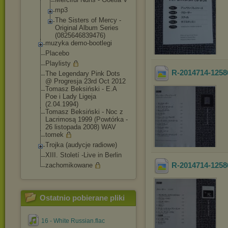
mp3
The Sisters of Mercy -
Original Album Series
(0825646839476
)
muzyka demo-bootlegi
Placebo
Playlisty
R-2014714-1258
The Legendary Pink Dots
@ Progresja 23rd Oct 2012
Tomasz Beksiński - E.A
Poe i Lady Ligeja
(2.04.1994)
Tomasz Beksiński - Noc z
Lacrimosą 1999 (Powtórka -
26 listopada 2008) WAV
tomek
Trojka (audycje radiowe)
XIII. Století -Live in Berlin
R-2014714-1258
zachomikowane
Ostatnio pobierane pliki
16 - White Russian.flac