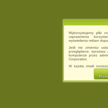
Wykorzystujemy pliki c
usprawnienia korzyst
wyświetlenia reklam dop
Jeśli nie zmienisz ust
przeglądarce, wyrażasz
komputerze przez admin
Corporation.
W każdej chwili możesz
cookies w swojej przeglą
w naszej Pol
Prze
http://chomikuj.pl/Polity
Jednocześnie informuje
może spowodować ogr
Chomikuj.pl.
W przypadku braku twojej
prosimy o opuszczenie se