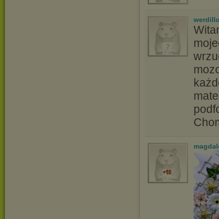
werdill
Wita
moje
wrzu
mozo
każd
mater
podf
Chom
magdal