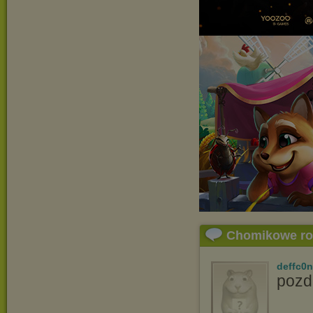
Chomikowe r
deffc0n
pozd