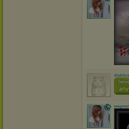
diablic
wagner