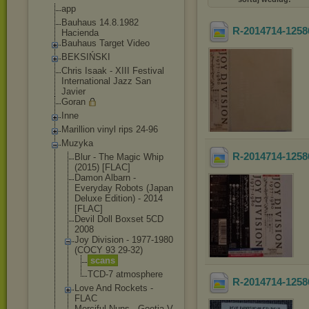
app
Bauhaus 14.8.1982
R-2014714-1258
Hacienda
Bauhaus Target Video
BEKSIŃSKI
Chris Isaak - XIII Festival
International Jazz San
Javier
Goran
Inne
Marillion vinyl rips 24-96
Muzyka
R-2014714-1258
Blur - The Magic Whip
(2015) [FLAC]
Damon Albarn -
Everyday Robots (Japan
Deluxe Edition) - 2014
[FLAC]
Devil Doll Boxset 5CD
2008
Joy Division - 1977-1980
(COCY 93 29-32)
scans
TCD-7 atmosphere
R-2014714-1258
Love And Rockets -
FLAC
Merciful Nuns - Goetia V