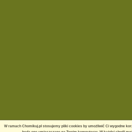
W ramach Chomikuj.pl stosujemy pliki cookies by umożliwić Ci wygodne korz