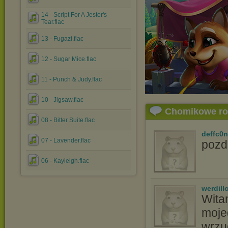
14 - Script For A Jester's
Tear.flac
13 - Fugazi.flac
12 - Sugar Mice.flac
11 - Punch & Judy.flac
10 - Jigsaw.flac
Chomikowe r
08 - Bitter Suite.flac
deffc0n
07 - Lavender.flac
pozd
06 - Kayleigh.flac
werdill
Wita
moje
wrzu