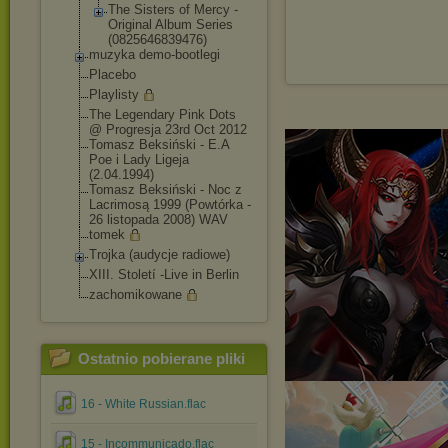
The Sisters of Mercy -
Original Album Series
(0825646839476
)
muzyka demo-bootlegi
Placebo
Playlisty
The Legendary Pink Dots
@ Progresja 23rd Oct 2012
Tomasz Beksiński - E.A
Poe i Lady Ligeja
(2.04.1994)
Tomasz Beksiński - Noc z
Lacrimosą 1999 (Powtórka -
26 listopada 2008) WAV
tomek
Trojka (audycje radiowe)
XIII. Století -Live in Berlin
zachomikowane
Ostatnio pobierane pliki
16 - White Russian.flac
15 - Incommunicado.flac