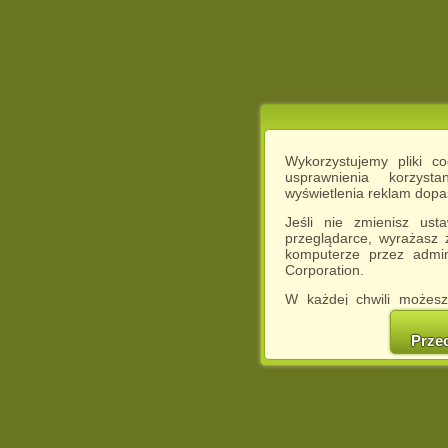
Wykorzystujemy pliki c
usprawnienia korzyst
wyświetlenia reklam dop
Jeśli nie zmienisz ust
przeglądarce, wyrażasz
komputerze przez admin
Corporation.
W każdej chwili możesz
cookies w swojej przeglą
w naszej Pol
Prze
http://chomikuj.pl/Polity
Jednocześnie informuje
może spowodować ogr
Chomikuj.pl.
W przypadku braku twojej