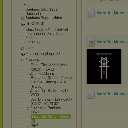
app
Bauhaus 14.8.1982
Merciful Nuns -
Hacienda
Bauhaus Target Video
BEKSIŃSKI
Chris Isaak - XIII Festival
International Jazz San
Javier
Merciful Nuns -
Goran
Inne
Marillion vinyl rips 24-96
Muzyka
Blur - The Magic Whip
(2015) [FLAC]
Damon Albarn -
Everyday Robots (Japan
Deluxe Edition) - 2014
[FLAC]
Devil Doll Boxset 5CD
Merciful Nuns -
2008
Joy Division - 1977-1980
(COCY 93 29-32)
Love And Rockets -
FLAC
Merciful Nuns - Goetia
V
mp3