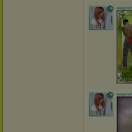
wagner
wagner