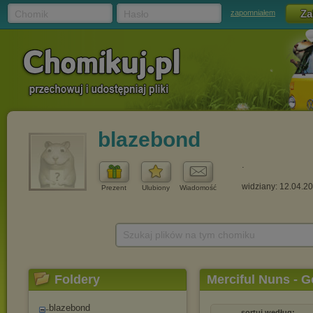
Chomik
Hasło
zapomniałem
blazebond
.
widziany: 12.04.2
Prezent
Ulubiony
Wiadomość
Szukaj plików na tym chomiku
Foldery
Merciful Nuns - G
blazebond
sortuj według: