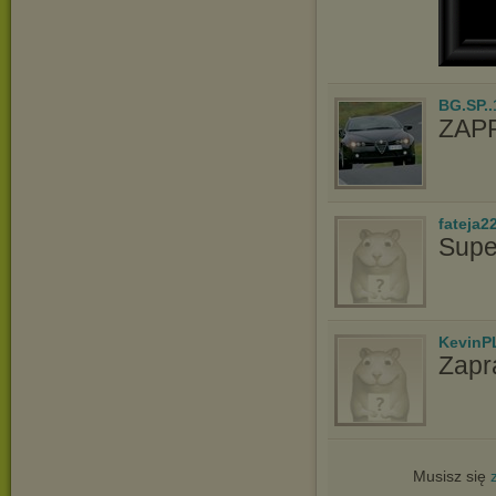
BG.SP..
ZAP
fateja2
Supe
KevinP
Zapr
Musisz się