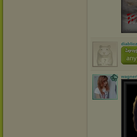
diablic
wagner