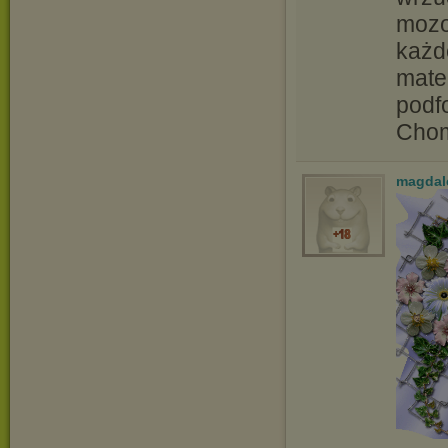
mozo
każd
mater
podf
Chom
magdal