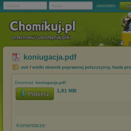
Chomik
Hasło
zapomniałem
koniugacja.pdf
avir
/
wielki słownik poprawnej polszczyzny, hasła pr
Download:
koniugacja.pdf
1,81 MB
Pobierz
Komentarze: