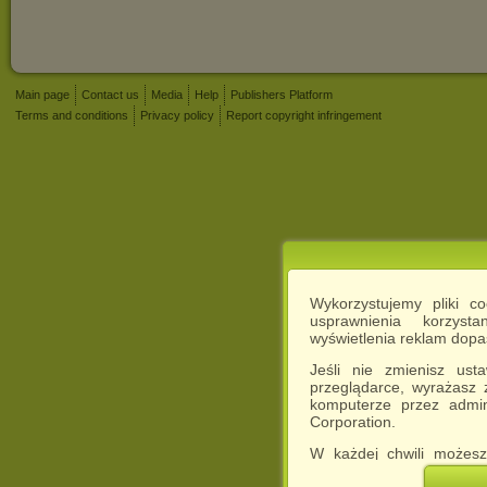
Main page
Contact us
Media
Help
Publishers Platform
Terms and conditions
Privacy policy
Report copyright infringement
Wykorzystujemy pliki c
usprawnienia korzyst
wyświetlenia reklam dop
Jeśli nie zmienisz ust
przeglądarce, wyrażasz
komputerze przez admin
Corporation.
W każdej chwili możesz
cookies w swojej przeglą