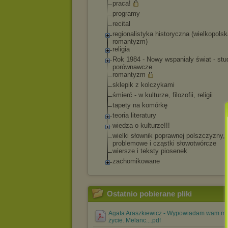
praca!
programy
recital
regionalistyka historyczna (wielkopolsk
romantyzm)
religia
Rok 1984 - Nowy wspaniały świat - st
porównawcze
romantyzm
sklepik z kolczykami
śmierć - w kulturze, filozofii, religii
tapety na komórkę
teoria literatury
wiedza o kulturze!!!
wielki słownik poprawnej polszczyzny, 
problemowe i cząstki słowotwórcze
wiersze i teksty piosenek
zachomikowane
Ostatnio pobierane pliki
Agata Araszkiewicz - Wypowiadam wam m
życie. Melanc....pdf