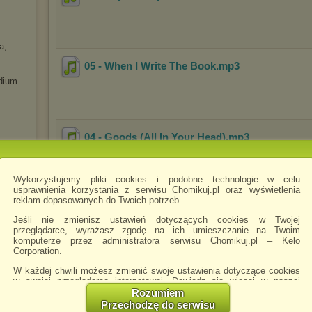
a,
05 - When I Write The Book
.mp3
udium
04 - Goods (All In Your Head)
.mp3
Wykorzystujemy pliki cookies i podobne technologie w celu
hasła
usprawnienia korzystania z serwisu Chomikuj.pl oraz wyświetlenia
reklam dopasowanych do Twoich potrzeb.
03 - Publish My Love
.mp3
Jeśli nie zmienisz ustawień dotyczących cookies w Twojej
przeglądarce, wyrażasz zgodę na ich umieszczanie na Twoim
komputerze przez administratora serwisu Chomikuj.pl – Kelo
Corporation.
W każdej chwili możesz zmienić swoje ustawienia dotyczące cookies
02 - Spanish Stroll
.mp3
w swojej przeglądarce internetowej. Dowiedz się więcej w naszej
Polityce Prywatności -
http://chomikuj.pl/PolitykaPrywatnosci.aspx
.
oje
Rozumiem
Przechodzę do serwisu
Jednocześnie informujemy że zmiana ustawień przeglądarki może