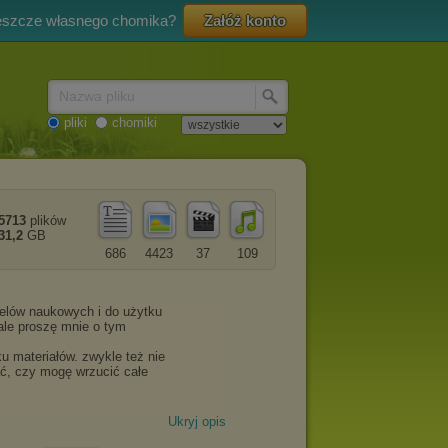
eszcze własnego chomika?
Załóż konto
Nazwa pliku
pliki
chomiki
5713
plików
31,2
GB
686
4423
37
109
Ukryj opis