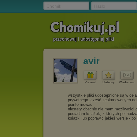
Chomik
Hasło
avir
Prezent
Ulubiony
Wiadomość