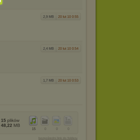
2,9 MB
20 lut 10 0:55
2,4 MB
20 lut 10 0:54
1,7 MB
20 lut 10 0:53
15
plików
48,22
MB
15
0
0
0
bezpośredni link do folderu