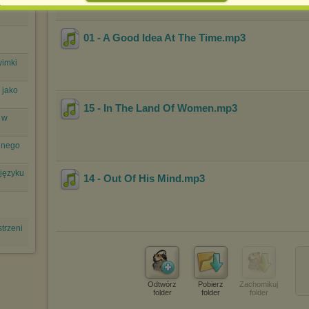
spowodować ograniczenie korzystania ze strony Chomikuj.pl.
W przypadku braku twojej zgody na akceptację cookies niestety
01 - A Good Idea At The Time
.mp3
prosimy o opuszczenie serwisu chomikuj.pl.
Wykorzystanie plików cookies
przez
Zaufanych Partnerów
yimki
(dostosowanie reklam do Twoich potrzeb, analiza skuteczności działań
marketingowych).
 jako
Wyrażenie sprzeciwu spowoduje, że wyświetlana Ci reklama nie
15 - In The Land Of Women
.mp3
będzie dopasowana do Twoich preferencji, a będzie to reklama
 w
wyświetlona przypadkowo.
Istnieje możliwość zmiany ustawień przeglądarki internetowej w
nnego
sposób uniemożliwiający przechowywanie plików cookies na
urządzeniu końcowym. Można również usunąć pliki cookies,
dokonując odpowiednich zmian w ustawieniach przeglądarki
 języku
14 - Out Of His Mind
.mp3
internetowej.
Pełną informację na ten temat znajdziesz pod adresem
http://chomikuj.pl/PolitykaPrywatnosci.aspx
.
trzeni
Odtwórz
Pobierz
Zachomikuj
folder
folder
folder