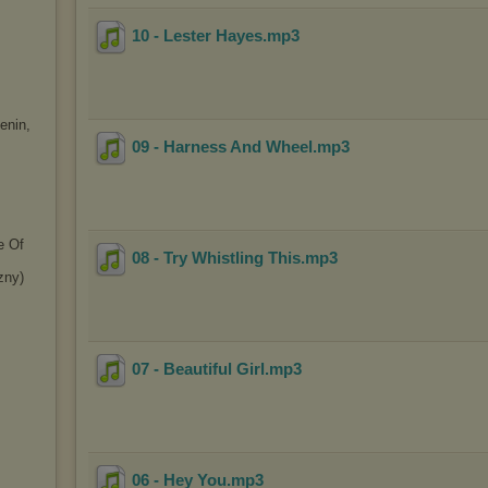
10 - Lester Hayes
.mp3
enin,
09 - Harness And Wheel
.mp3
e Of
08 - Try Whistling This
.mp3
zny)
07 - Beautiful Girl
.mp3
06 - Hey You
.mp3