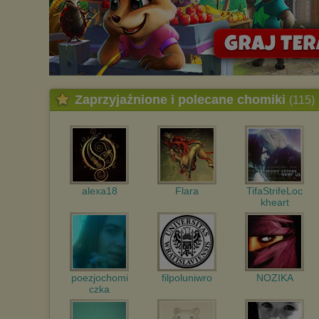
Zaprzyjaźnione i polecane chomiki
(115)
alexa18
Flara
TifaStrifeLoc
kheart
poezjochomi
filpoluniwro
NOZIKA
czka