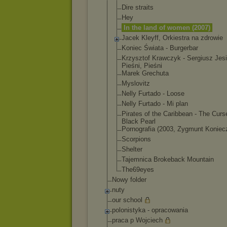
Dire straits
Hey
In the land of women (2007)
Jacek Kleyff, Orkiestra na zdrowie
Koniec Świata - Burgerbar
Krzysztof Krawczyk - Sergiusz Jesi
Pieśni, Pieśni
Marek Grechuta
Myslovitz
Nelly Furtado - Loose
Nelly Furtado - Mi plan
Pirates of the Caribbean - The Curs
Black Pearl
Pornografia (2003, Zygmunt Koniec
Scorpions
Shelter
Tajemnica Brokeback Mountain
The69eyes
Nowy folder
nuty
our school
polonistyka - opracowania
praca p Wojciech