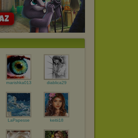
marishka013
diablica29
LaPapesse
keitii18