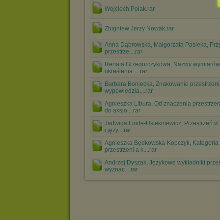
Wojciech Polak.rar
Zbigniew Jerzy Nowak.rar
Anna Dąbrowska, Małgorzata Pasieka, Prz
przestrze....rar
Renata Grzegorczykowa, Nazwy wymiarów
określenia ....rar
Barbara Boniecka, Znakowanie przestrzeni
wypowiedzia....rar
Agnieszka Libura, Od znaczenia przestrze
do aksjo....rar
Jadwiga Linde-Usiekniewicz, Przestrzeń w
i języ....rar
Agnieszka Będkowska-Kopczyk, Kategoria
przestrzeni a k....rar
Andrzej Dyszak, Językowe wykładniki przes
wyznac....rar