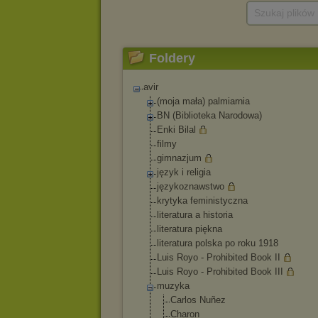
Szukaj plików
Foldery
avir
(moja mała) palmiarnia
BN (Biblioteka Narodowa)
Enki Bilal
filmy
gimnazjum
język i religia
językoznawstwo
krytyka feministyczna
literatura a historia
literatura piękna
literatura polska po roku 1918
Luis Royo - Prohibited Book II
Luis Royo - Prohibited Book III
muzyka
Carlos Nuñez
Charon