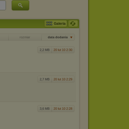
Galeria
rozmiar
data dodania
2,2 MB
20 lut 10 2:30
2,7 MB
20 lut 10 2:29
3,6 MB
20 lut 10 2:28