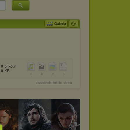
Galeria
0
plików
0
KB
0
0
0
0
bezpośredni link do folderu