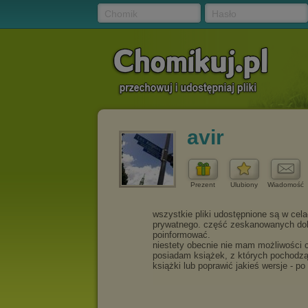
Chomik
Hasło
avir
Prezent
Ulubiony
Wiadomość