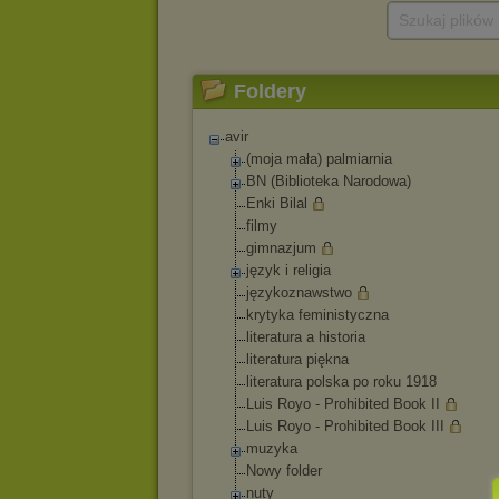
Szukaj plików
Foldery
avir
(moja mała) palmiarnia
BN (Biblioteka Narodowa)
Enki Bilal
filmy
gimnazjum
język i religia
językoznawstwo
krytyka feministyczna
literatura a historia
literatura piękna
literatura polska po roku 1918
Luis Royo - Prohibited Book II
Luis Royo - Prohibited Book III
muzyka
Nowy folder
nuty