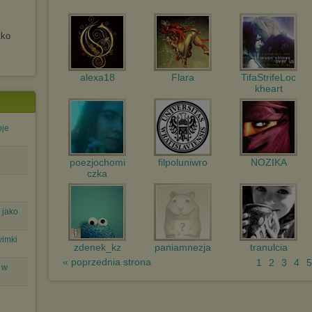
urządzeniu końcowym. Można również usunąć pliki cookies,
dokonując odpowiednich zmian w ustawieniach przeglądarki
internetowej.
tko
Pełną informację na ten temat znajdziesz pod adresem
http://chomikuj.pl/PolitykaPrywatnosci.aspx
.
alexa18
Flara
TifaStrifeLoc
kheart
oje
poezjochomi
filpoluniwro
NOZIKA
czka
 jako
yimki
zdenek_kz
paniamnezja
tranulcia
« poprzednia strona
1
2
3
4
5
 w