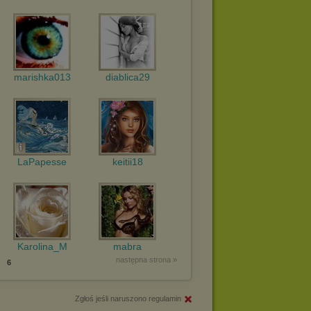
marishka013
diablica29
LaPapesse
keitii18
Karolina_M
mabra
następna strona »
6
Zgłoś jeśli naruszono regulamin