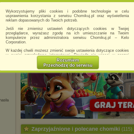
Wykorzystujemy pliki cookies i podobne technologie w celu
usprawnienia korzystania z serwisu Chomikuj.pl oraz wyświetlenia
reklam dopasowanych do Twoich potrzeb.
Jeśli nie zmienisz ustawień dotyczących cookies w Twojej
przeglądarce, wyrażasz zgodę na ich umieszczanie na Twoim
komputerze przez administratora serwisu Chomikuj.pl – Kelo
a,
Corporation.
W każdej chwili możesz zmienić swoje ustawienia dotyczące cookies
w swojej przeglądarce internetowej. Dowiedz się więcej w naszej
udium
Polityce Prywatności -
http://chomikuj.pl/PolitykaPrywatnosci.aspx
.
Rozumiem
Przechodzę do serwisu
Jednocześnie informujemy że zmiana ustawień przeglądarki może
spowodować ograniczenie korzystania ze strony Chomikuj.pl.
W przypadku braku twojej zgody na akceptację cookies niestety
prosimy o opuszczenie serwisu chomikuj.pl.
Wykorzystanie plików cookies
przez
Zaufanych Partnerów
(dostosowanie reklam do Twoich potrzeb, analiza skuteczności działań
hasła
marketingowych).
Wyrażenie sprzeciwu spowoduje, że wyświetlana Ci reklama nie
będzie dopasowana do Twoich preferencji, a będzie to reklama
wyświetlona przypadkowo.
Istnieje możliwość zmiany ustawień przeglądarki internetowej w
Zaprzyjaźnione i polecane chomiki
(115)
sposób uniemożliwiający przechowywanie plików cookies na