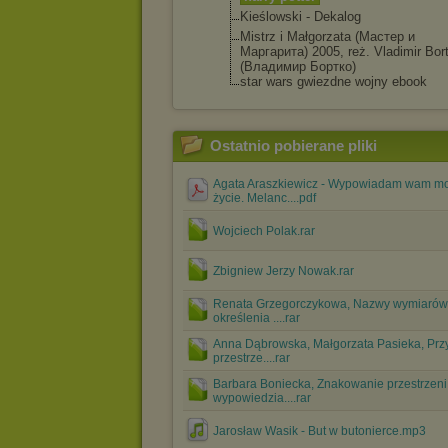
Kieślowski - Dekalog
Mistrz i Małgorzata (Мастер и
Маргарита) 2005, reż. Vladimir Bor
(Владимир Бортко)
star wars gwiezdne wojny ebook
Ostatnio pobierane pliki
Agata Araszkiewicz - Wypowiadam wam m
życie. Melanc....pdf
Wojciech Polak.rar
Zbigniew Jerzy Nowak.rar
Renata Grzegorczykowa, Nazwy wymiarów
określenia ....rar
Anna Dąbrowska, Małgorzata Pasieka, Prz
przestrze....rar
Barbara Boniecka, Znakowanie przestrzeni
wypowiedzia....rar
Jarosław Wasik - But w butonierce.mp3