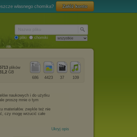
eszcze własnego chomika?
Załóż konto
Nazwa pliku
pliki
chomiki
5713
plików
31,2
GB
686
4423
37
109
Ukryj opis