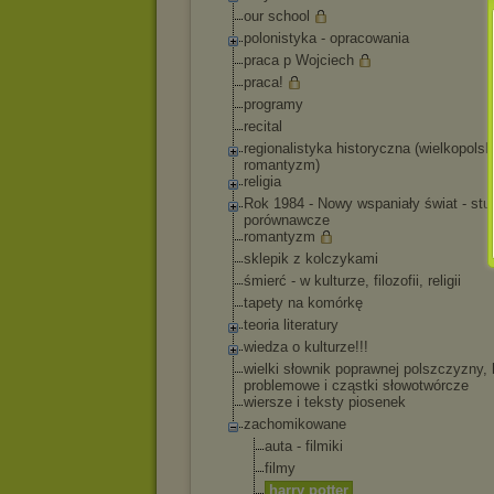
our school
polonistyka - opracowania
praca p Wojciech
praca!
programy
recital
regionalistyka historyczna (wielkopolsk
romantyzm)
religia
Rok 1984 - Nowy wspaniały świat - st
porównawcze
romantyzm
sklepik z kolczykami
śmierć - w kulturze, filozofii, religii
tapety na komórkę
teoria literatury
wiedza o kulturze!!!
wielki słownik poprawnej polszczyzny, 
problemowe i cząstki słowotwórcze
wiersze i teksty piosenek
zachomikowane
auta - filmiki
filmy
harry potter