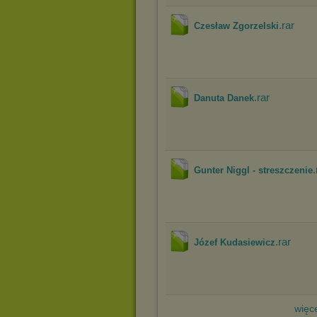
.rar
Czesław Zgorzelski
.rar
Danuta Danek
.
Gunter Niggl - streszczenie
.rar
Józef Kudasiewicz
więce