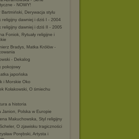
tyczne - NOWY!
 Bartmiński, Derywacja stylu
 religijny dawniej i dziś I - 2004
 religijny dawniej i dziś II - 2005
a Foniok, Rytuały religijne i
ckie
mierz Bradys, Matka Królów -
cowania
owski - Dekalog
k pokojowy
atka japońska
k i Morskie Oko
ek Kołakowski, O śmiechu
atura a historia
a Janion, Polska w Europie
ena Makuchowska, Styl religijny
cheler, O zjawisku tragiczności
ysław Porębski, Artysta i
um