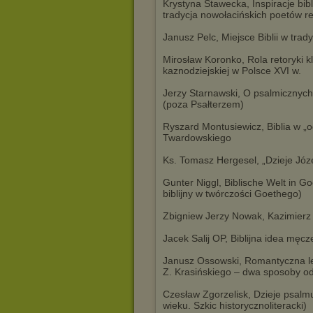
Krystyna Stawecka, Inspiracje bibl
tradycja nowołacińskich poetów re
Janusz Pelc, Miejsce Biblii w trad
Mirosław Koronko, Rola retoryki kla
kaznodziejskiej w Polsce XVI w.
Jerzy Starnawski, O psalmicznyc
(poza Psałterzem)
Ryszard Montusiewicz, Biblia w „
Twardowskiego
Ks. Tomasz Hergesel, „Dzieje Józef
Gunter Niggl, Biblische Welt in
biblijny w twórczości Goethego)
Zbigniew Jerzy Nowak, Kazimierz 
Jacek Salij OP, Biblijna idea męc
Janusz Ossowski, Romantyczna lekt
Z. Krasińskiego – dwa sposoby od
Czesław Zgorzelisk, Dzieje psalmu
wieku. Szkic historycznoliteracki)