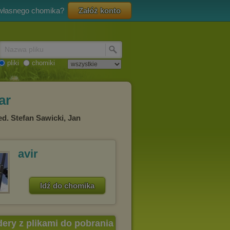
 własnego chomika?
Załóż konto
Nazwa pliku
pliki
chomiki
ar
 red. Stefan Sawicki, Jan
avir
Idź do chomika
dery z plikami do pobrania