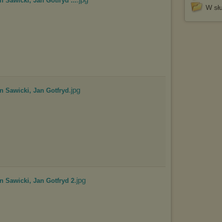
an Sawicki, Jan Gotfryd ...
prosimy o opuszczenie serwisu chomikuj.pl.
W sł
Wykorzystanie plików cookies
przez
Zaufanych Partnerów
(dostosowanie reklam do Twoich potrzeb, analiza skuteczności działań
marketingowych).
Wyrażenie sprzeciwu spowoduje, że wyświetlana Ci reklama nie
będzie dopasowana do Twoich preferencji, a będzie to reklama
wyświetlona przypadkowo.
Istnieje możliwość zmiany ustawień przeglądarki internetowej w
sposób uniemożliwiający przechowywanie plików cookies na
urządzeniu końcowym. Można również usunąć pliki cookies,
.jpg
fan Sawicki, Jan Gotfryd
dokonując odpowiednich zmian w ustawieniach przeglądarki
internetowej.
Pełną informację na ten temat znajdziesz pod adresem
http://chomikuj.pl/PolitykaPrywatnosci.aspx
.
.jpg
fan Sawicki, Jan Gotfryd 2