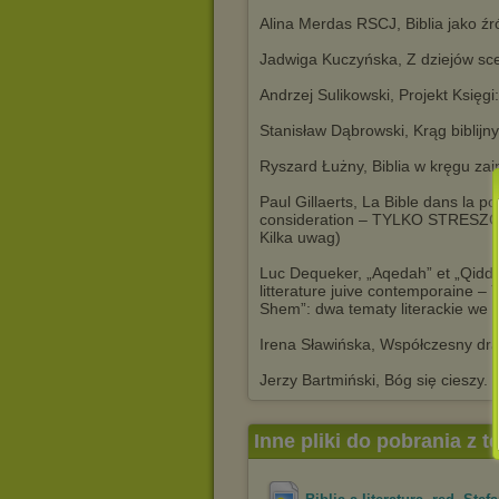
Alina Merdas RSCJ, Biblia jako ź
Jadwiga Kuczyńska, Z dziejów s
Andrzej Sulikowski, Projekt Księgi
Stanisław Dąbrowski, Krąg biblijn
Ryszard Łużny, Biblia w kręgu za
Paul Gillaerts, La Bible dans la p
consideration – TYLKO STRESZCZE
Kilka uwag)
Luc Dequeker, „Aqedah” et „Qiddu
litterature juive contemporaine
Shem”: dwa tematy literackie we w
Irena Sławińska, Współczesny dra
Jerzy Bartmiński, Bóg się cieszy. 
Inne pliki do pobrania z 