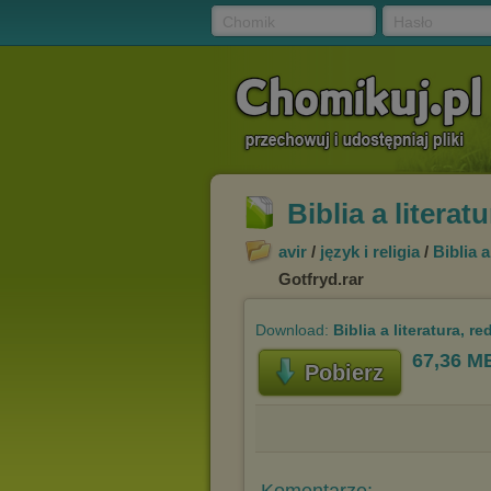
Chomik
Hasło
Biblia a literat
avir
/
język i religia
/
Biblia 
Gotfryd.rar
Download:
Biblia a literatura, r
67,36 M
Pobierz