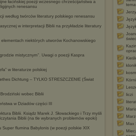
ijne łacińskiej poezji wczesnego chrześcijaństwa a
tema
ligijnych renesansu
Jerzy
ycji według twórców literatury polskiego renesansu
Język
sycznej w interpretacji Biblii na przykładzie literatury
Język
Joann
świe
h elementach niektórych utworów Kochanowskiego
Kazi
opra
ogrodzie mistycznym”. Uwagi o poezji Kaspra
Kieśl
kloni
a” w literaturze polskiej
kosm
 Goethes Dichtung – TYLKO STRESZCZENIE (Świat
Kórni
Lesz
Brodziński wobec Biblii
liczi
liter
zeństwa w Dziadów części III
Mari
ura Biblii. Ksiądz Marek J. Słowackiego i Trzy myśli
Marz
czytania Biblii (na tle wybranych problemów epoki)
Max S
 Super flumina Babylonis (w poezji polskie XIX
Miecz
sacr