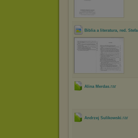
Biblia a literatura, red. Stef
.rar
Alina Merdas
.rar
Andrzej Sulikowski