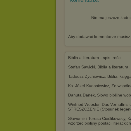
Komentarze:
Nie ma jeszcze żadne
Aby dodawać komentarze musisz
Biblia a literatura - spis treści:
Stefan Sawicki, Biblia a literatu
Tadeusz Żychiewicz, Biblia, księg
Ks. Józef Kudasiewicz, Ze współc
Danuta Danek, Słowo biblijne wob
Winfried Woesler, Das Verhaltnis
STRESZCZENIE (Stosunek legendy j
Sławomir i Teresa Cieślikowscy, Ka
wzorzec biblijny postaci literackic