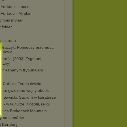
 Furtado - Loose
 Furtado - Mi plan
omnis moriar
 folder
ni z rodu
r Graczyk, Pomiędzy przemocą
 i nową
ografia (2003, Zygmunt
eczny)
d nieznanym trybunałem
l
 Caillois, Teoria święta
 wars gwiezdne wojny ebook
n Sawicki, Sacrum w literaturze
 - w kulturze, filozofii, religii
mnica Brokeback Mountain
ty na komórkę
a literatury