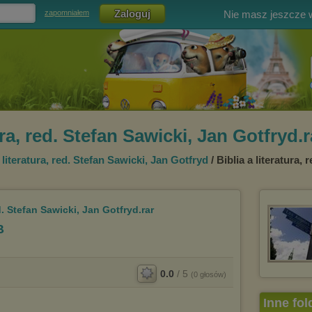
Nie masz jeszcze
zapomniałem
ura, red. Stefan Sawicki, Jan Gotfryd.r
a literatura, red. Stefan Sawicki, Jan Gotfryd
/ Biblia a literatura,
ed. Stefan Sawicki, Jan Gotfryd.rar
B
0.0
/
5
(
0
głosów)
Inne fol