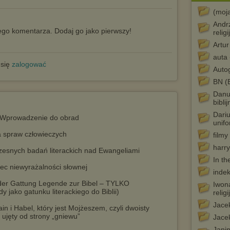
(moj
Andrz
go komentarza. Dodaj go jako pierwszy!
relig
Artur
auta -
 się
zalogować
Auto
BN (
Danut
biblij
Dariu
ra. Wprowadzenie do obrad
unifo
a spraw człowieczych
filmy
harry
zesnych badań literackich nad Ewangeliami
In t
ec niewyrażalności słownej
inde
 der Gattung Legende zur Bibel – TYLKO
Iwona
ako gatunku literackiego do Biblii)
religi
Jacek
in i Habel, który jest Mojżeszem, czyli dwoisty
h ujęty od strony „gniewu”
Jacek
Jani