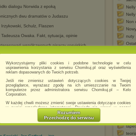
ródło dialogu Norwida z epoką
Nelly
Nelly
cenicznych dwu dramatów o Judaszu
Non 
: Irzykowski, Schulz, Flaszen
Nowy
y Tadeusza Owaka. Fakt, sytuacja, opinie
nuty
Ostat
interesowań współczesnych pisarzy rosyjskich
Piot
oesie neerlandaise de l’apres-gierre. Quelques
starą
NIE (Biblia w powojennej poezji niderlandzkiej.
Porn
Wykorzystujemy pliki cookies i podobne technologie w celu
usprawnienia korzystania z serwisu Chomikuj.pl oraz wyświetlenia
Koni
reklam dopasowanych do Twoich potrzeb.
sh ha-Shem” deux themes litteraires dans la
Prze
 – TYLKO STRESZCZENIE („Aqedah” i „Qiddush ha-
Jeśli nie zmienisz ustawień dotyczących cookies w Twojej
recita
spółczesnej literaturze żydowskiej)
przeglądarce, wyrażasz zgodę na ich umieszczanie na Twoim
Roger
komputerze przez administratora serwisu Chomikuj.pl – Kelo
mat biblijny
Corporation.
star
W każdej chwili możesz zmienić swoje ustawienia dotyczące cookies
Przykład chrystianizacji noworocznej kolędy ludowej
Stefa
w swojej przeglądarce internetowej. Dowiedz się więcej w naszej
śmierć
Polityce Prywatności -
http://chomikuj.pl/PolitykaPrywatnosci.aspx
.
Rozumiem
Przechodzę do serwisu
Taje
tego chomika
Jednocześnie informujemy że zmiana ustawień przeglądarki może
spowodować ograniczenie korzystania ze strony Chomikuj.pl.
tape
teori
W przypadku braku twojej zgody na akceptację cookies niestety
.jpg