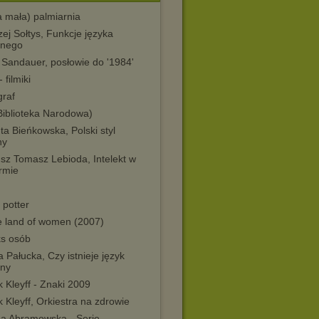
a mała) palmiarnia
ej Sołtys, Funkcje języka
ijnego
 Sandauer, posłowie do '1984'
 filmiki
graf
Biblioteka Narodowa)
a Bieńkowska, Polski styl
ny
sz Tomasz Lebioda, Intelekt w
rmie
 potter
he land of women (2007)
ks osób
 Pałucka, Czy istnieje język
jny
 Kleyff - Znaki 2009
 Kleyff, Orkiestra na zdrowie
na Abramowska - Serie