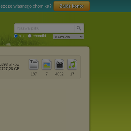
eszcze własnego chomika?
Załóż konto
Nazwa pliku
pliki
chomiki
5398
plików
4727,26
GB
187
7
4652
17