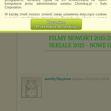
komputerze przez administratora serwisu Chomikuj.pl – Kelo
Corporation.
W każdej chwili możesz zmienić swoje ustawienia dotyczące cookies
w swojej przeglądarce internetowej. Dowiedz się więcej w naszej
Polityce Prywatności -
http://chomikuj.pl/PolitykaPrywatnosci.aspx
.
Rozumiem
Przechodzę do serwisu
Jednocześnie informujemy że zmiana ustawień przeglądarki może
spowodować ograniczenie korzystania ze strony Chomikuj.pl.
FILMY NOWOŚCI 2015-2
W przypadku braku twojej zgody na akceptację cookies niestety
prosimy o opuszczenie serwisu chomikuj.pl.
SERIALE 2015 - NOWE 
Wykorzystanie plików cookies
przez
Zaufanych Partnerów
(dostosowanie reklam do Twoich potrzeb, analiza skuteczności działań
marketingowych).
Wyrażenie sprzeciwu spowoduje, że wyświetlana Ci reklama nie
będzie dopasowana do Twoich preferencji, a będzie to reklama
wyświetlona przypadkowo.
Istnieje możliwość zmiany ustawień przeglądarki internetowej w
wert4y78uytrew
napisano 16.10.2015 18:34
sposób uniemożliwiający przechowywanie plików cookies na
urządzeniu końcowym. Można również usunąć pliki cookies,
dokonując odpowiednich zmian w ustawieniach przeglądarki
internetowej.
Pełną informację na ten temat znajdziesz pod adresem
http://chomikuj.pl/PolitykaPrywatnosci.aspx
.