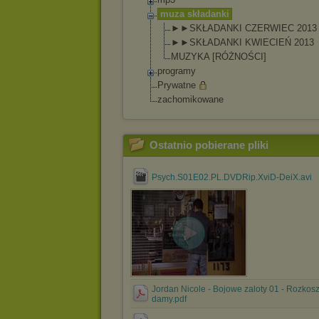
muza składanki
►►SKŁADANKI CZERWIEC 2013
►►SKŁADANKI KWIECIEŃ 2013
MUZYKA [RÓŻNOŚCI]
programy
Prywatne
zachomikowane
Ostatnio pobierane pliki
Psych.S01E02.PL.DVDRip.XviD-DeiX.avi
Jordan Nicole - Bojowe zaloty 01 - Rozkos
damy.pdf