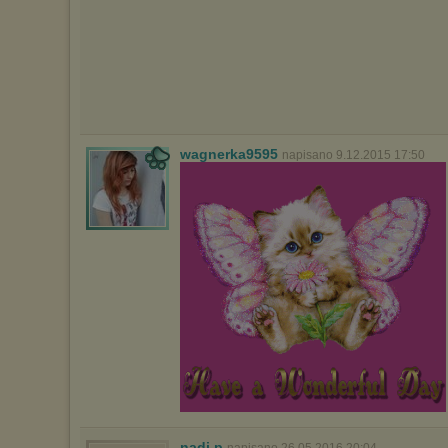
wagnerka9595
napisano 9.12.2015 17:50
nadi.p
napisano 26.05.2016 20:04