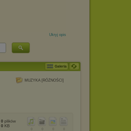
Ukryj opis
Galeria
MUZYKA [RÓŻNOŚCI]
0
plików
0
KB
0
0
0
0