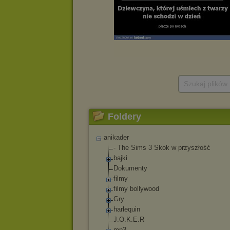
Szukaj plików
Foldery
anikader
- The Sims 3 Skok w przyszłość
bajki
Dokumenty
filmy
filmy bollywood
Gry
harlequin
J.O.K.E.R
mp3