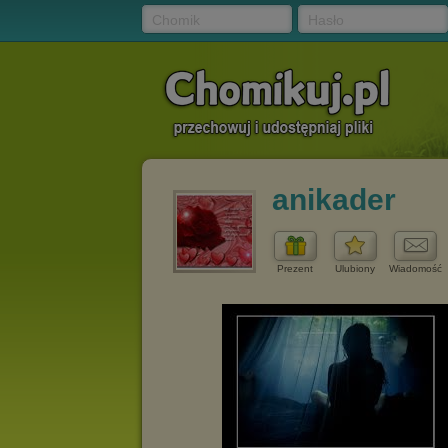
Chomik
Hasło
anikader
Prezent
Ulubiony
Wiadomość