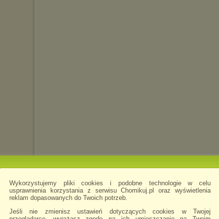
Wykorzystujemy pliki cookies i podobne technologie w celu
usprawnienia korzystania z serwisu Chomikuj.pl oraz wyświetlenia
reklam dopasowanych do Twoich potrzeb.
Jeśli nie zmienisz ustawień dotyczących cookies w Twojej
przeglądarce, wyrażasz zgodę na ich umieszczanie na Twoim