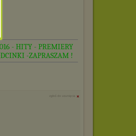
016 - HITY - PREMIERY
ODCINKI -ZAPRASZAM !
zgłoś do usunięcia