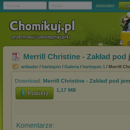
Chomik
Hasło
zapomniałem
Merrill Christine - Zakład pod 
anikader
/
harlequin
/
Galeria
/
harlequin 1
/ Merrill Ch
Download:
Merrill Christine - Zakład pod jem
1,17 MB
Pobierz
Komentarze: