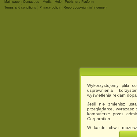
Main page
Contact us
Media
Help
Publishers Platform
Terms and conditions
Privacy policy
Report copyright infringement
Wykorzystujemy pliki c
usprawnienia korzyst
wyświetlenia reklam dop
Jeśli nie zmienisz ust
przeglądarce, wyrażasz
komputerze przez admin
Corporation.
W każdej chwili możesz
cookies w swojej przeglą