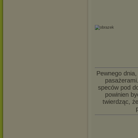
Pewnego dnia, 
pasażerami.
speców pod do
powinien by
twierdząc, ż