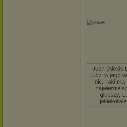
Juan (Alexis D
ludzi w jego w
nic. Taki ma 
najwierniej
głupszy, L
jakiekolwi