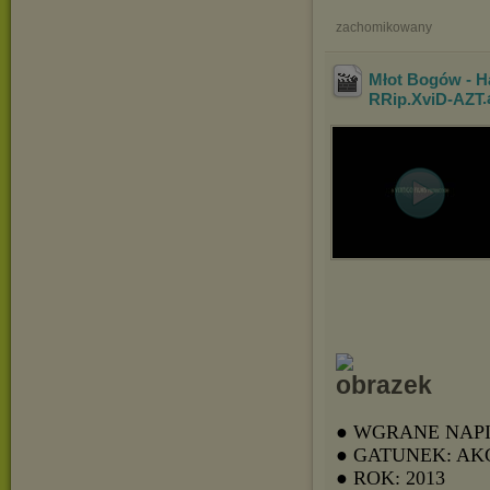
zachomikowany
Młot Bogów - H
RRip.XviD-AZT
.
● WGRANE NAPI
● GATUNEK: AK
● ROK: 2013