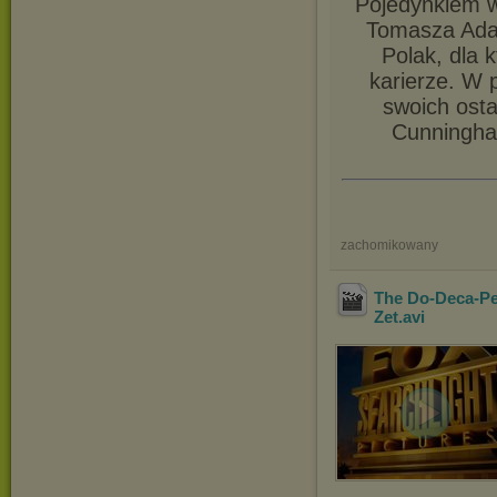
Pojedynkiem w
Tomasza Ada
Polak, dla 
karierze. W p
swoich osta
Cunningham
zachomikowany
The Do-Deca-Pe
Zet
.avi