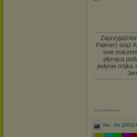
Zaprzyjaźnion
Palmer) oraz Al
swe marzeni
płynąca pod
jedynie trójka
Jer
zachomikowany
Nie - No (201