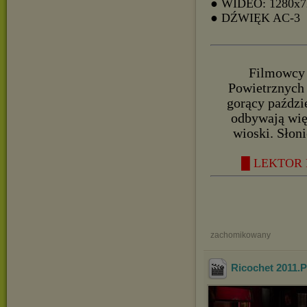
● WIDEO: 1280x7
● DŹWIĘK AC-3
Filmowcy 
Powietrznych 
gorący paździ
odbywają wię
wioski. Słoni
█ LEKTOR 
zachomikowany
Ricochet 2011.