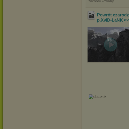
zachomikowany
Powrót czarodz
p.XviD-LaNK
.av