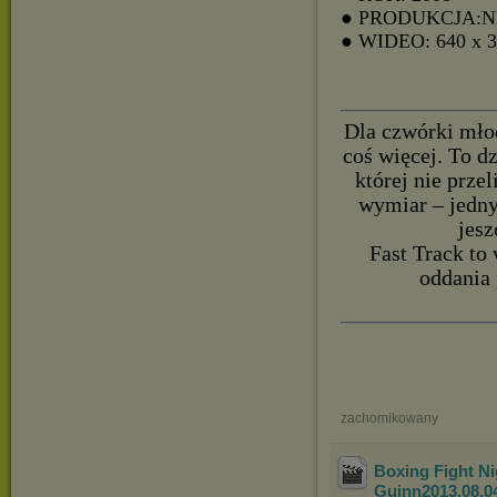
● PRODUKCJA:
● WIDEO: 640 x 
Dla czwórki młod
coś więcej. To d
której nie prze
wymiar – jedny
jesz
Fast Track to
oddania
zachomikowany
Boxing Fight N
Guinn
2013.08.