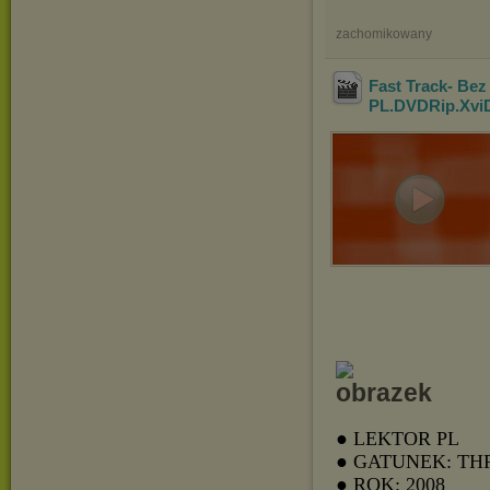
zachomikowany
Fast Track- Bez
PL.DVDRip.Xvi
● LEKTOR PL
● GATUNEK: TH
● ROK: 2008