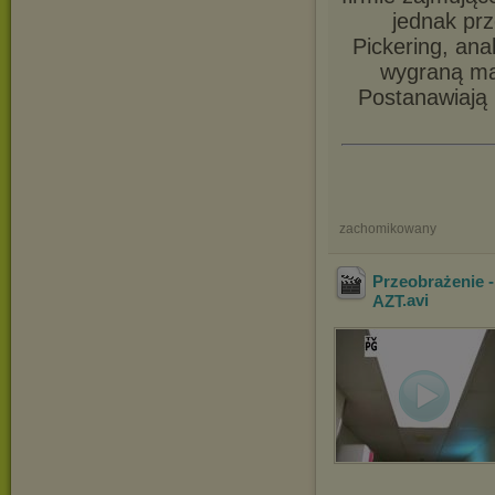
jednak pr
Pickering, ana
wygraną ma
Postanawiają 
zachomikowany
Przeobrażenie -
AZT
.avi