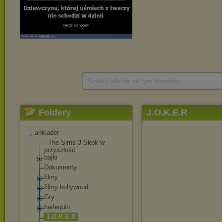
Szukaj plików na tym chomiku
Foldery
J.O.K.E.R
anikader
- The Sims 3 Skok w
przyszłość
bajki
Dokumenty
filmy
filmy bollywood
Gry
harlequin
J.O.K.E.R