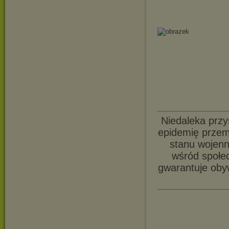
Niedaleka przys
epidemię przem
stanu wojen
wśród społe
gwarantuje oby