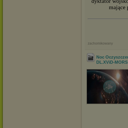
dyktator wojsk
mające 
zachomikowany
Noc Oczyszcze
DL.XViD
-MORS