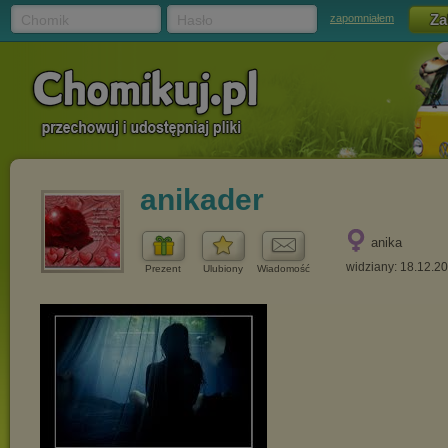
Chomik
Hasło
zapomniałem
anikader
anika
widziany: 18.12.2
Prezent
Ulubiony
Wiadomość