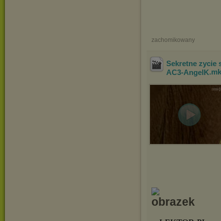
zachomikowany
Sekretne zycie 
AC3-AngelK
.m