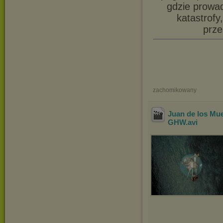
gdzie prowad
katastrofy
prze
zachomikowany
Juan de los M
GHW
.avi