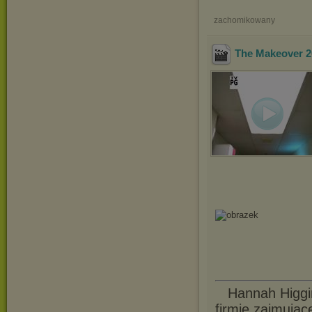
zachomikowany
The Makeover 2
Hannah Higgin
firmie zajmując