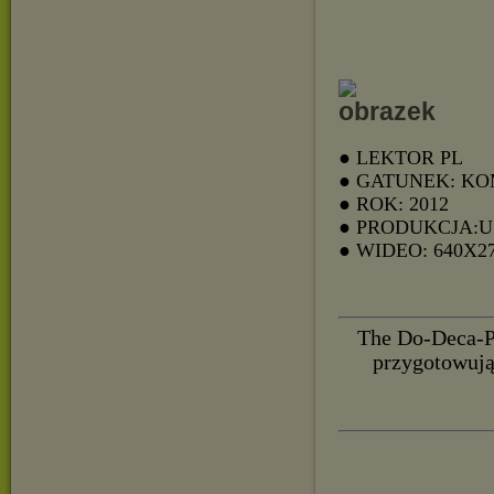
● LEKTOR PL
● GATUNEK: K
● ROK: 2012
● PRODUKCJA:
● WIDEO: 640X2
The Do-Deca-Pe
przygotowują 