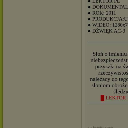
● LEKTOR PL
● DOKUMENTAL
● ROK: 2011
● PRODUKCJA:
● WIDEO: 1280x7
● DŹWIĘK AC-3
Słoń o imieniu 
niebezpieczeńst
przyszła na ś
rzeczywistoś
należący do te
słoniom obroże
śledzi
█ LEKTOR 
zachomikowany