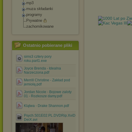
mp3
muza składanki
programy
Prywatne
zachomikowane
Ostatnio pobierane pliki
sims3 cztery pory
roku.part1.exe
Joyce Brenda - Idealna
Narzeczona.pdf
Merrill Christine - Zakład pod
jemiołą.pdf
Jordan Nicole - Bojowe zaloty
01 - Rozkosze damy.pdf
Klątwa - Drake Shannon.pdf
Psych.S01E02.PL.DVDRip.XviD-
DeiX.avi