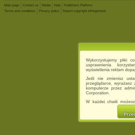
Main page
Contact us
Media
Help
Publishers Platform
Terms and conditions
Privacy policy
Report copyright infringement
Wykorzystujemy pliki c
usprawnienia korzyst
wyświetlenia reklam dop
Jeśli nie zmienisz ust
przeglądarce, wyrażasz
komputerze przez admin
Corporation.
W każdej chwili możesz
cookies w swojej przeglą
w naszej Pol
Prze
http://chomikuj.pl/Polity
Jednocześnie informuje
może spowodować ogr
Chomikuj.pl.