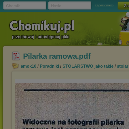
Chomik
Hasło
zapomniałem
Pilarka ramowa.pdf
amok10
/
Poradniki
/
STOLARSTWO jako takie
/
stola