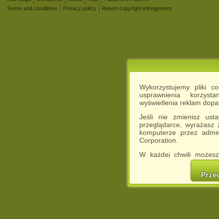
Terms and conditions
Privacy policy
Report copyright infringement
Wykorzystujemy pliki c
usprawnienia korzyst
wyświetlenia reklam dop
Jeśli nie zmienisz ust
przeglądarce, wyrażasz
komputerze przez admin
Corporation.
W każdej chwili możesz
cookies w swojej przeglą
w naszej Pol
Prze
http://chomikuj.pl/Polity
Jednocześnie informuje
może spowodować ogr
Chomikuj.pl.