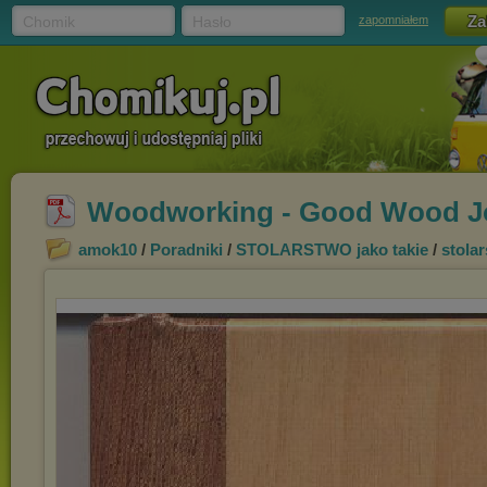
Chomik
Hasło
zapomniałem
Woodworking - Good Wood Joi
amok10
/
Poradniki
/
STOLARSTWO jako takie
/
stola