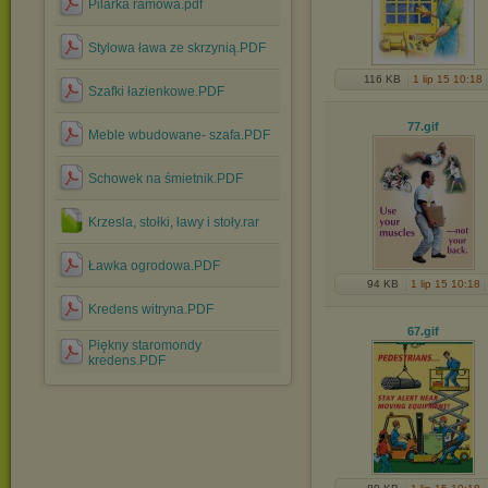
Pilarka ramowa.pdf
Stylowa ława ze skrzynią.PDF
116 KB
1 lip 15 10:18
Szafki łazienkowe.PDF
77
.gif
Meble wbudowane- szafa.PDF
Schowek na śmietnik.PDF
Krzesla, stołki, ławy i stoły.rar
Ławka ogrodowa.PDF
94 KB
1 lip 15 10:18
Kredens witryna.PDF
67
.gif
Piękny staromondy
kredens.PDF