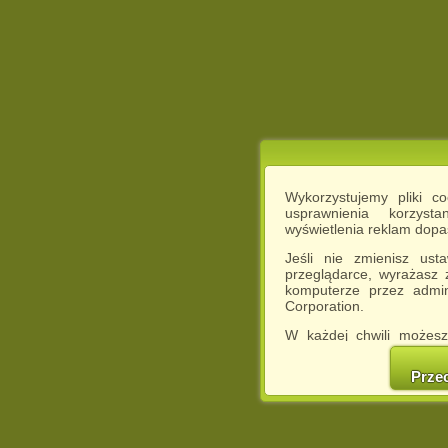
Wykorzystujemy pliki c
usprawnienia korzyst
wyświetlenia reklam dop
Jeśli nie zmienisz ust
przeglądarce, wyrażasz
komputerze przez admin
Corporation.
W każdej chwili możesz
cookies w swojej przeglą
w naszej Pol
Prze
http://chomikuj.pl/Polity
Jednocześnie informuje
może spowodować ogr
Chomikuj.pl.