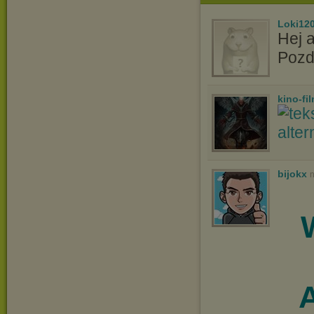
Loki12
Hej 
Pozd
kino-fi
bijokx
n