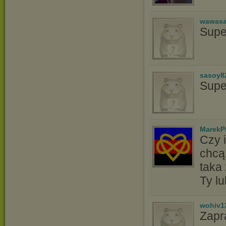
wawasa
Supe
sasoy8
Supe
MarekP
Czy 
chcą
taka
Ty l
wohiv1
Zapr