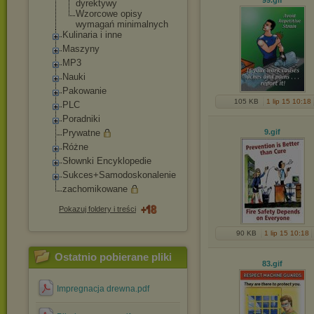
99
.gif
dyrektywy
Wzorcowe opisy
wymagań minimalnych
Kulinaria i inne
Maszyny
MP3
Nauki
Pakowanie
105 KB
1 lip 15 10:18
PLC
Poradniki
Prywatne
9
.gif
Różne
Słownki Encyklopedie
Sukces+Samodoskon
alenie
zachomikowane
Pokazuj foldery i treści
90 KB
1 lip 15 10:18
Ostatnio pobierane pliki
83
.gif
Impregnacja drewna.pdf