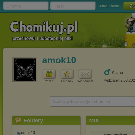
Chomik
Hasło
zapomniałem
amok10
Klama
widziany: 2.08.20
Prezent
Ulubiony
Wiadomość
Szukaj plików na tym chomiku
Foldery
MIX
amok10
sortuj według: