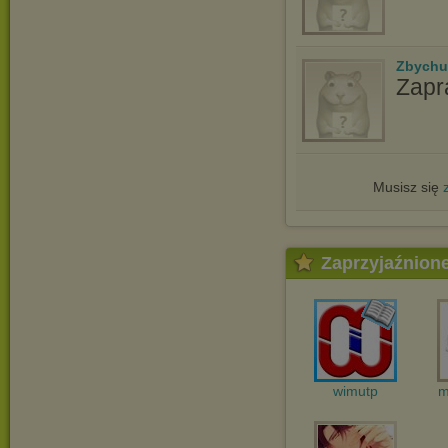
Zbychu
Zapr
Musisz się
Zaprzyjaźnion
wimutp
m