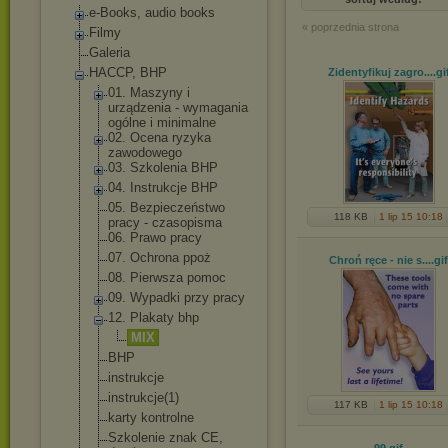
e-Books, audio books
« poprzednia strona
Filmy
Galeria
HACCP, BHP
Zidentyfikuj zagro...
.gi
01. Maszyny i
urządzenia - wymagania
ogólne i minimalne
02. Ocena ryzyka
zawodowego
03. Szkolenia BHP
04. Instrukcje BHP
05. Bezpieczeństwo
118 KB
1 lip 15 10:18
pracy - czasopisma
06. Prawo pracy
07. Ochrona ppoż
Chroń ręce - nie s...
.gif
08. Pierwsza pomoc
09. Wypadki przy pracy
12. Plakaty bhp
MIX
BHP
instrukcje
instrukcje(1)
117 KB
1 lip 15 10:18
karty kontrolne
Szkolenie znak CE,