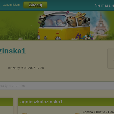
Nie masz j
zapomniałem
zinska1
widziany: 6.03.2026 17:36
 na tym chomiku
agnieszkalazinska1
Agatha Christie - Her