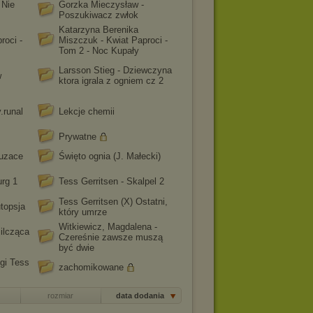
 Nie
Gorzka Mieczysław -
Poszukiwacz zwłok
Katarzyna Berenika
roci -
Miszczuk - Kwiat Paproci -
Tom 2 - Noc Kupały
Larsson Stieg - Dziewczyna
w
ktora igrala z ogniem cz 2
.runal
Lekcje chemii
Prywatne
luzace
Święto ognia (J. Małecki)
urg 1
Tess Gerritsen - Skalpel 2
Tess Gerritsen (X) Ostatni,
utopsja
który umrze
Witkiewicz, Magdalena -
Milcząca
Czereśnie zawsze muszą
być dwie
gi Tess
zachomikowane
rozmiar
data dodania