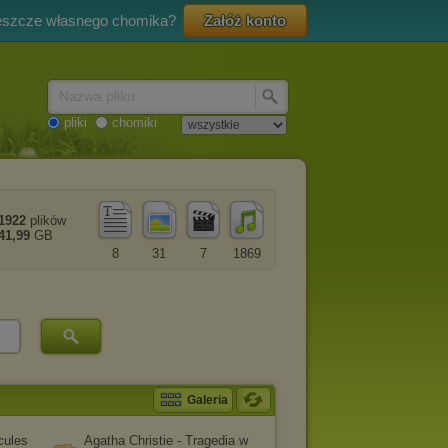
eszcze własnego chomika?
Załóż konto
Nazwa pliku
pliki
chomiki
1922
plików
41,99
GB
8
31
7
1869
Galeria
cules
Agatha Christie - Tragedia w