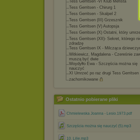
Tess Gerritsen -VI Klub Mefista
Tess Gerritsen - Chirurg 1
Tess Gerritsen - Skalpel 2
Tess Gerritsen (III) Grzesznik
Tess Gerritsen (V) Autopsja
Tess Gerritsen (X) Ostatni, który umrz
Tess Gerritsen (XII)- Sekret, którego ni
zdradzę
Tess Gerritsen IX - Milcząca dziewczy
Witkiewicz, Magdalena - Czereśnie za
muszą być dwie
Woydyłło Ewa - Szczęścia można się
nauczyć
XI Umrzeć po raz drugi Tess Gerritsen
zachomikowane
Ostatnio pobierane pliki
Chmielewska Joanna - Lesio.1973.pdf
Szczęścia można się nauczyć (5).mp3
10. Lilie.mp3