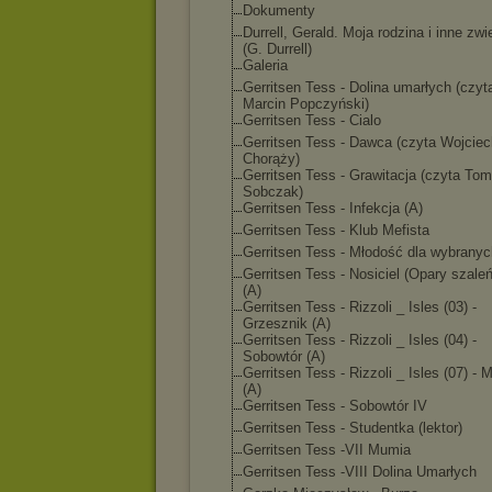
Dokumenty
Durrell, Gerald. Moja rodzina i inne zwi
(G. Durrell)
Galeria
Gerritsen Tess - Dolina umarłych (czyt
Marcin Popczyński)
Gerritsen Tess - Cialo
Gerritsen Tess - Dawca (czyta Wojciec
Chorąży)
Gerritsen Tess - Grawitacja (czyta To
Sobczak)
Gerritsen Tess - Infekcja (A)
Gerritsen Tess - Klub Mefista
Gerritsen Tess - Młodość dla wybranyc
Gerritsen Tess - Nosiciel (Opary szale
(A)
Gerritsen Tess - Rizzoli _ Isles (03) -
Grzesznik (A)
Gerritsen Tess - Rizzoli _ Isles (04) -
Sobowtór (A)
Gerritsen Tess - Rizzoli _ Isles (07) -
(A)
Gerritsen Tess - Sobowtór IV
Gerritsen Tess - Studentka (lektor)
Gerritsen Tess -VII Mumia
Gerritsen Tess -VIII Dolina Umarłych