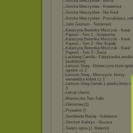
Gorzka Mieczysław - Burza
Gorzka Mieczysław - Krwawnica
Gorzka Mieczysław - Nie Anioł
Gorzka Mieczysław - Poszukiwacz zw
John Grisham - Testament
Katarzyna Berenika Miszczuk - Kwiat
Paproci - Tom 1 - Szeptucha
Katarzyna Berenika Miszczuk - Kwiat
Paproci - Tom 2 - Noc Kupały
Katarzyna Berenika Miszczuk - Kwiat
Paproci - Tom 3 - Żerca
Lackberg Camilla - Fabrykantka aniolk
[audiobook]
Larsson Stieg - Dziewczyna ktora igral
ogniem cz 2
Larsson Stieg - Mezczyzni, ktorzy
nienawidza kobiet cz 1
Larsson.Stieg-Zam
ek.z.piasku.ktory
.ru
3
Lekcje chemii
Miasteczko Twin Falls
Odmieniec(1)
Prywatne
Siembieda Maciej - Gołoborze
Stockett Kathryn - Sluzace
Święto ognia (J. Małecki)