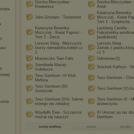
Gorzka Mieczysław -
Gorzka Mieczysław -
Krwawnica
Anioł
erzęta
Katarzyna Berenika
John Grisham - Testament
Miszczuk - Kwiat Pap
Tom 1 - Szeptucha
a
Katarzyna Berenika
Lackberg Camilla -
Miszczuk - Kwiat Paproci -
Fabrykantka aniolko
Tom 3 - Żerca
[audiobook]
h
Larsson Stieg - Mezczyzni,
Larsson.Stieg-
masz
ktorzy nienawidza kobiet cz
Zamek.z.piasku.ktory
1
cz 3
Miasteczko Twin Falls
Odmieniec(1)
Siembieda Maciej -
Stockett Kathryn - S
h
Gołoborze
ństwa)
Tess Gerritsen -VI Klub
Tess Gerritsen - Chir
Mefista
Tess Gerritsen (III)
Tess Gerritsen (V) A
Grzesznik
Tess Gerritsen (XII)- Sekret,
Tess Gerritsen IX - 
 Mumia
którego nie zdradzę
dziewczyna
Woydyłło Ewa - Szczęścia
XI Umrzeć po raz dru
można się nauczyć
Gerritsen
sortuj według:
nazwa
typ pliku