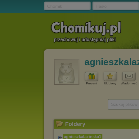
Chomik
Hasło
agnieszkala
Prezent
Ulubiony
Wiadomość
Szukaj plików
Foldery
agnieszkalazinska1