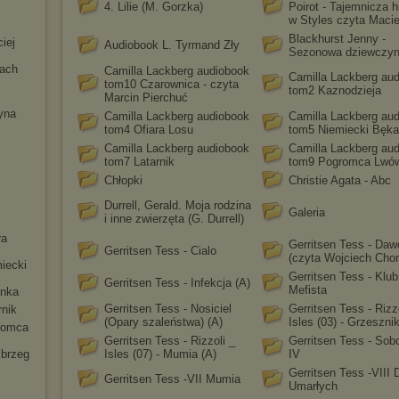
4. Lilie (M. Gorzka)
Poirot - Tajemnicza h
w Styles czyta Macie
Blackhurst Jenny -
iej
Audiobook L. Tyrmand Zły
Sezonowa dziewczy
tach
Camilla Lackberg audiobook
Camilla Lackberg au
tom10 Czarownica - czyta
tom2 Kaznodzieja
Marcin Pierchuć
yna
Camilla Lackberg audiobook
Camilla Lackberg au
tom4 Ofiara Losu
tom5 Niemiecki Bęka
Camilla Lackberg audiobook
Camilla Lackberg au
tom7 Latarnik
tom9 Pogromca Lwó
Chłopki
Christie Agata - Abc
Durrell, Gerald. Moja rodzina
Galeria
i inne zwierzęta (G. Durrell)
ra
Gerritsen Tess - Daw
Gerritsen Tess - Cialo
(czyta Wojciech Cho
iecki
Gerritsen Tess - Klub
Gerritsen Tess - Infekcja (A)
Mefista
enka
Gerritsen Tess - Nosiciel
Gerritsen Tess - Rizz
rnik
(Opary szaleństwa) (A)
Isles (03) - Grzesznik
romca
Gerritsen Tess - Rizzoli _
Gerritsen Tess - Sob
 brzeg
Isles (07) - Mumia (A)
IV
Gerritsen Tess -VIII 
Gerritsen Tess -VII Mumia
Umarłych