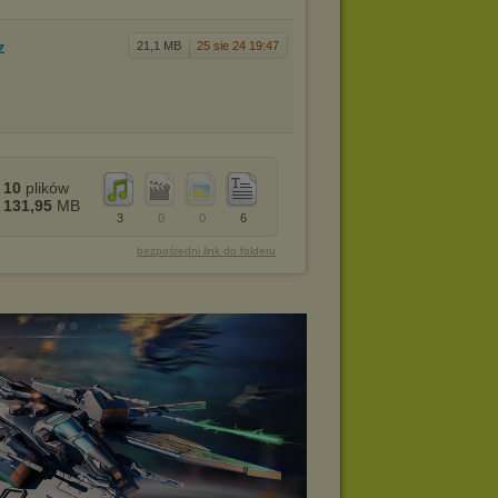
7z
21,1 MB
25 sie 24 19:47
10
plików
131,95
MB
3
0
0
6
bezpośredni link do folderu