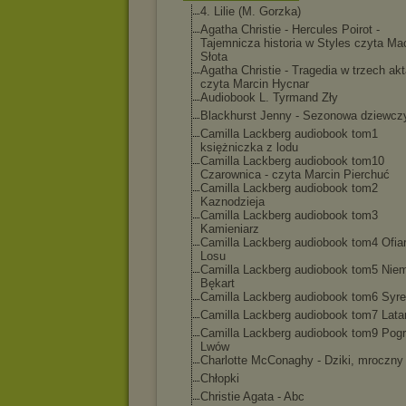
4. Lilie (M. Gorzka)
Agatha Christie - Hercules Poirot -
Tajemnicza historia w Styles czyta Mac
Słota
Agatha Christie - Tragedia w trzech ak
czyta Marcin Hycnar
Audiobook L. Tyrmand Zły
Blackhurst Jenny - Sezonowa dziewcz
Camilla Lackberg audiobook tom1
księżniczka z lodu
Camilla Lackberg audiobook tom10
Czarownica - czyta Marcin Pierchuć
Camilla Lackberg audiobook tom2
Kaznodzieja
Camilla Lackberg audiobook tom3
Kamieniarz
Camilla Lackberg audiobook tom4 Ofia
Losu
Camilla Lackberg audiobook tom5 Niem
Bękart
Camilla Lackberg audiobook tom6 Syr
Camilla Lackberg audiobook tom7 Lata
Camilla Lackberg audiobook tom9 Pog
Lwów
Charlotte McConaghy - Dziki, mroczny
Chłopki
Christie Agata - Abc