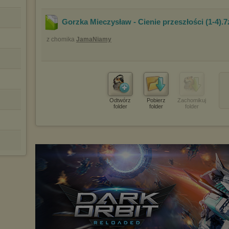
Gorzka Mieczysław - Cienie przeszłości (1-4)
.
z chomika
JamaNiamy
Odtwórz
Pobierz
Zachomikuj
folder
folder
folder