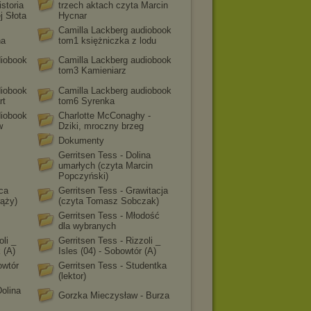
istoria
trzech aktach czyta Marcin
j Słota
Hycnar
Camilla Lackberg audiobook
na
tom1 księżniczka z lodu
diobook
Camilla Lackberg audiobook
tom3 Kamieniarz
diobook
Camilla Lackberg audiobook
rt
tom6 Syrenka
diobook
Charlotte McConaghy -
w
Dziki, mroczny brzeg
Dokumenty
Gerritsen Tess - Dolina
umarłych (czyta Marcin
Popczyński)
ca
Gerritsen Tess - Grawitacja
rąży)
(czyta Tomasz Sobczak)
Gerritsen Tess - Młodość
dla wybranych
oli _
Gerritsen Tess - Rizzoli _
 (A)
Isles (04) - Sobowtór (A)
owtór
Gerritsen Tess - Studentka
(lektor)
Dolina
Gorzka Mieczysław - Burza