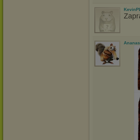
KevinP
Zapr
Ananas