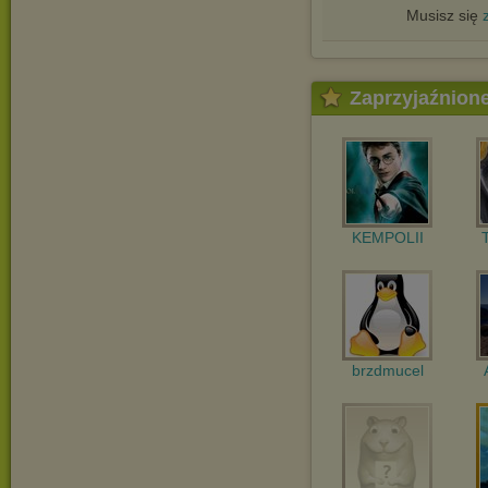
Musisz się
Zaprzyjaźnion
KEMPOLII
brzdmucel