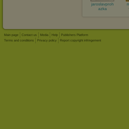
jaroslavproh
m
azka
Main page
Contact us
Media
Help
Publishers Platform
Terms and conditions
Privacy policy
Report copyright infringement