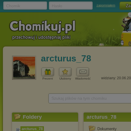
Chomik
Hasło
zapomniałem
arcturus_78
widziany: 20.06.2
Prezent
Ulubiony
Wiadomość
Szukaj plików na tym chomiku
Foldery
arcturus_78
arcturus_78
Dokumenty