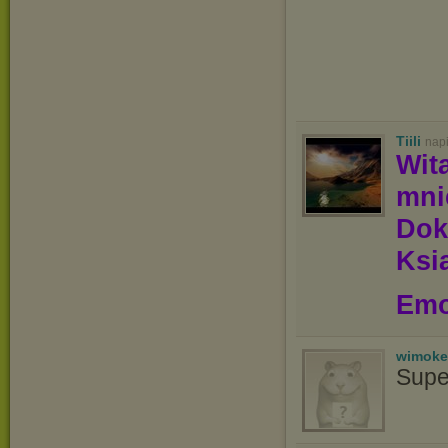
Tiili
nap
Wit
mn
Dok
Ksią
Emo
wimoke
Supe