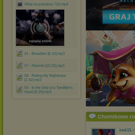
Witaj na południu 720.mp4
oglądaj online
01 - Breadfan [6.10].mp3
07 - Parents [10.25].mp3
06 - Riding My Nightmare
[2.42].mp3
05 - In the Grip of a Tyrefitter's
Hand [6.29].mp3
Chomikowe r
irek11
n