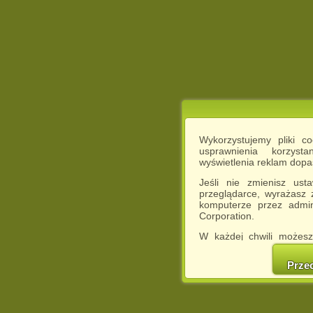
Wykorzystujemy pliki c
usprawnienia korzyst
wyświetlenia reklam dop
Jeśli nie zmienisz ust
przeglądarce, wyrażasz
komputerze przez admin
Corporation.
W każdej chwili możesz
cookies w swojej przeglą
w naszej Pol
Prze
http://chomikuj.pl/Polity
Jednocześnie informuje
może spowodować ogr
Chomikuj.pl.