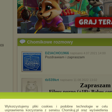
Chomikowe rozmowy
009
DZIACHO1966
napisano 4.07.2021 14:00
Pozdrawiam i zapraszam
tb539krt
napisano 11.08.2022 13:02
Zapraszam d
Filmy porno (+18): Babes.co
FantasyHD, MOMxxx.com, Naug
Pure Taboo, Vixen i w
Wykorzystujemy pliki cookies i podobne technologie w celu
usprawnienia korzystania z serwisu Chomikuj.pl oraz wyświetlenia