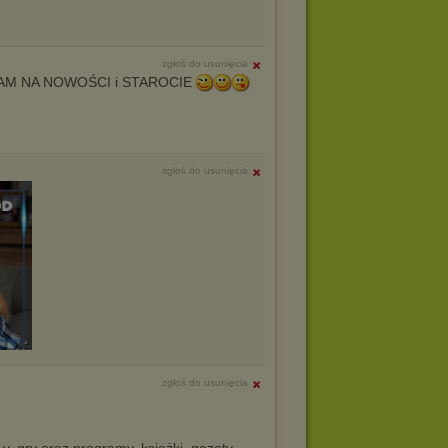
zgłoś do usunięcia
AM NA NOWOŚCI i STAROCIE
zgłoś do usunięcia
zgłoś do usunięcia
, gry oraz programy, książki, gazety