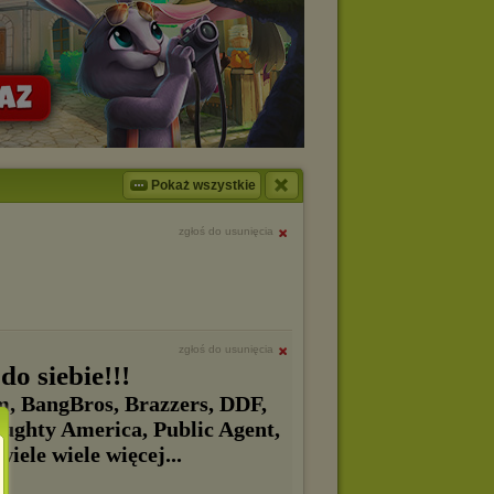
Pokaż wszystkie
zgłoś do usunięcia
zgłoś do usunięcia
o siebie!!!
m, BangBros, Brazzers, DDF,
hty America, Public Agent,
iele wiele więcej...