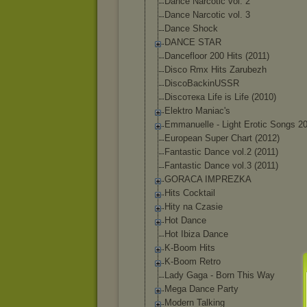
Dance Narcotic vol. 2
Dance Narcotic vol. 3
Dance Shock
DANCE STAR
Dancefloor 200 Hits (2011)
Disco Rmx Hits Zarubezh
DiscoBackinUSS
R
Discoтека Life is Life (2010)
Elektro Maniac's
Emmanuelle - Light Erotic Songs 2
European Super Chart (2012)
Fantastic Dance vol.2 (2011)
Fantastic Dance vol.3 (2011)
GORACA IMPREZKA
Hits Cocktail
Hity na Czasie
Hot Dance
Hot Ibiza Dance
K-Boom Hits
K-Boom Retro
Lady Gaga - Born This Way
Mega Dance Party
Modern Talking