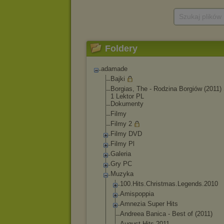
Szukaj plików
Foldery
adamade
Bajki
Borgias, The - Rodzina Borgiów (2011)
1 Lektor PL
Dokumenty
Filmy
Filmy 2
Filmy DVD
Filmy Pl
Galeria
Gry PC
Muzyka
100.Hits.Chris
tmas.Legends.2
010
Amispoppia
Amnezia Super Hits
Andreea Banica - Best of (2011)
August Hits 2011