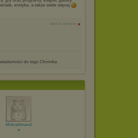
eriale, erotyka, a także wiele więcej
zgłoś do usunięcia
iadomości do tego Chomika.
MokraAmand
a