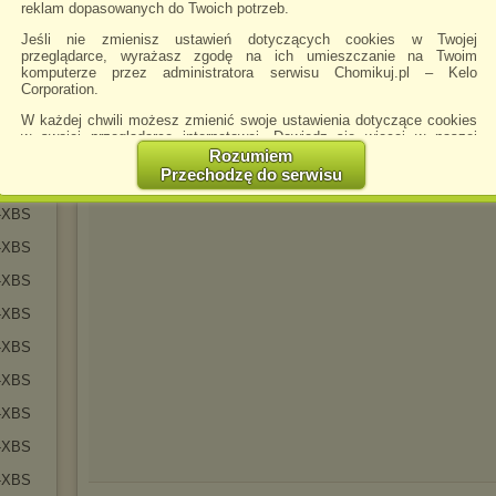
reklam dopasowanych do Twoich potrzeb.
Jeśli nie zmienisz ustawień dotyczących cookies w Twojej
przeglądarce, wyrażasz zgodę na ich umieszczanie na Twoim
komputerze przez administratora serwisu Chomikuj.pl – Kelo
11
Corporation.
11
W każdej chwili możesz zmienić swoje ustawienia dotyczące cookies
u
w swojej przeglądarce internetowej. Dowiedz się więcej w naszej
Polityce Prywatności -
http://chomikuj.pl/PolitykaPrywatnosci.aspx
.
Rozumiem
Przechodzę do serwisu
-XBS
Jednocześnie informujemy że zmiana ustawień przeglądarki może
spowodować ograniczenie korzystania ze strony Chomikuj.pl.
-XBS
W przypadku braku twojej zgody na akceptację cookies niestety
-XBS
prosimy o opuszczenie serwisu chomikuj.pl.
Wykorzystanie plików cookies
przez
Zaufanych Partnerów
-XBS
(dostosowanie reklam do Twoich potrzeb, analiza skuteczności działań
marketingowych).
-XBS
Wyrażenie sprzeciwu spowoduje, że wyświetlana Ci reklama nie
-XBS
będzie dopasowana do Twoich preferencji, a będzie to reklama
wyświetlona przypadkowo.
-XBS
Istnieje możliwość zmiany ustawień przeglądarki internetowej w
-XBS
sposób uniemożliwiający przechowywanie plików cookies na
urządzeniu końcowym. Można również usunąć pliki cookies,
-XBS
dokonując odpowiednich zmian w ustawieniach przeglądarki
internetowej.
-XBS