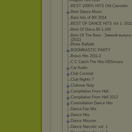
BEST 1000% HITS Old Cassette
Best Dance Music
Best hits of 90! 2014
BEST OF DANCE HITS Vol 1- 2011
Best Of Disco 80 1-100
Best Of The Best - Зимний выпуск
(2011)
Blues Ballads
BOOMBASTIC PARTY
Bravo Hits 2011-2
C C Catch-The Hits-XBSmusic
Car Audio
Club Cocktail
Club Nights 7
Clubowe Nuty
Compilation From Hell
Compilation From Hell 2012
Constellation Dance Hits
Dance Fan Mix
Dance Hits
Dance Mission
Dance Narcotic vol. 1