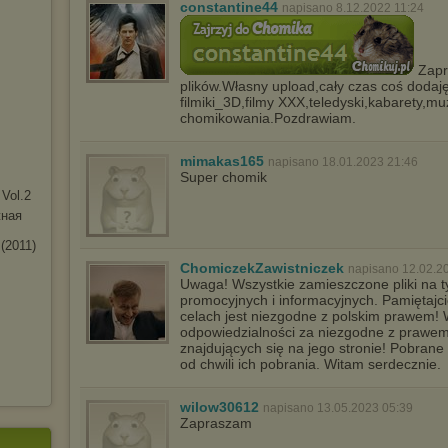
constantine44
Pełną informację na ten temat znajdziesz pod adresem
napisano 8.12.2022 11:24
http://chomikuj.pl/PolitykaPrywatnosci.aspx
.
Zapr
plików.Własny upload,cały czas coś dodaj
filmiki_3D,filmy XXX,teledyski,kabarety,
chomikowania.Pozdrawiam.
mimakas165
napisano 18.01.2023 21:46
Super chomik
Vol.2
жная
(2011)
ChomiczekZawistniczek
napisano 12.02.2
Uwaga! Wszystkie zamieszczone pliki na t
promocyjnych i informacyjnych. Pamiętajci
celach jest niezgodne z polskim prawem! W
odpowiedzialności za niezgodne z prawe
znajdujących się na jego stronie! Pobrane
od chwili ich pobrania. Witam serdecznie.
wilow30612
napisano 13.05.2023 05:39
Zapraszam