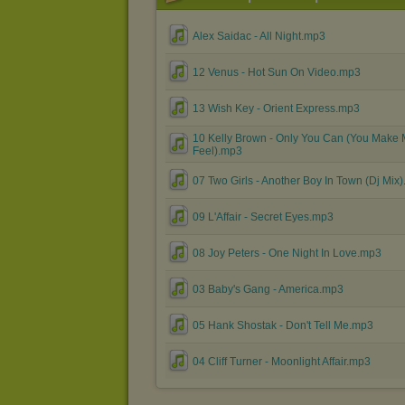
Alex Saidac - All Night.mp3
12 Venus - Hot Sun On Video.mp3
13 Wish Key - Orient Express.mp3
10 Kelly Brown - Only You Can (You Make
Feel).mp3
07 Two Girls - Another Boy In Town (Dj Mix
09 L'Affair - Secret Eyes.mp3
08 Joy Peters - One Night In Love.mp3
03 Baby's Gang - America.mp3
05 Hank Shostak - Don't Tell Me.mp3
04 Cliff Turner - Moonlight Affair.mp3