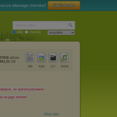
eszcze własnego chomika?
Załóż konto
Nazwa pliku
pliki
chomiki
37018
plików
441,51
GB
389
9185
217
25049
Ukryj opis