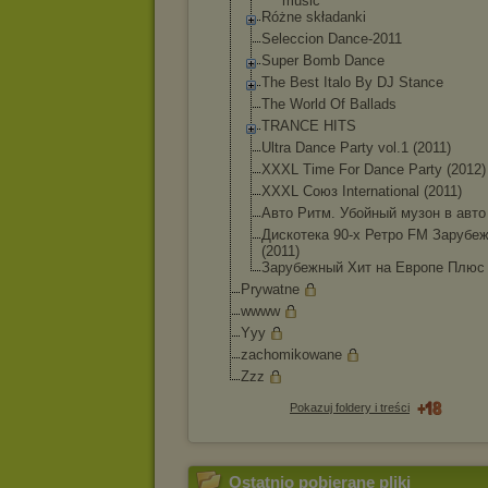
music
Różne składanki
Seleccion Dance-2011
Super Bomb Dance
The Best Italo By DJ Stance
The World Of Ballads
TRANCE HITS
Ultra Dance Party vol.1 (2011)
XXXL Time For Dance Party (2012)
XXXL Союз International (2011)
Авто Ритм. Убойный музон в авто 
Дискотека 90-х Ретро FM Зарубе
(2011)
Зарубежный Хит на Европе Плюс 
Prywatne
wwww
Yyy
zachomikowane
Zzz
Pokazuj foldery i treści
Ostatnio pobierane pliki