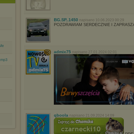
BG.SP..1450
napisano 10.06.2023 00:29
POZDRAWIAM SERDECZNIE I ZAPRASZ
 Me
admix75
napisano 27.01.2024 02:01
).mp3
qboola
napisano 21.09.2024 14:09
PDF-y