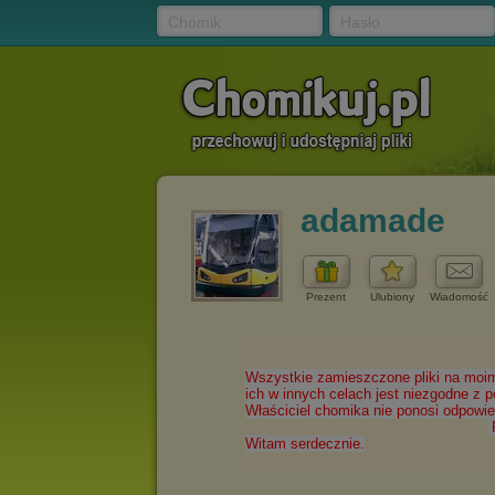
Chomik
Hasło
adamade
Prezent
Ulubiony
Wiadomość