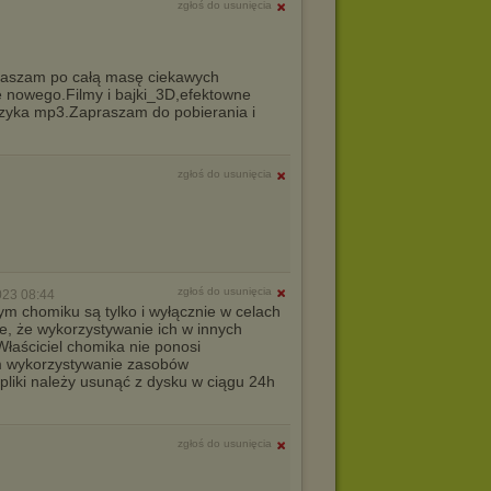
zgłoś do usunięcia
aszam po całą masę ciekawych
ę nowego.Filmy i bajki_3D,efektowne
muzyka mp3.Zapraszam do pobierania i
zgłoś do usunięcia
zgłoś do usunięcia
023 08:44
ym chomiku są tylko i wyłącznie w celach
e, że wykorzystywanie ich w innych
łaściciel chomika nie ponosi
m wykorzystywanie zasobów
 pliki należy usunąć z dysku w ciągu 24h
zgłoś do usunięcia