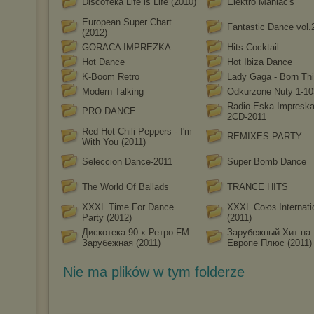
Discoтека Life is Life (2010)
Elektro Maniac's
European Super Chart
Fantastic Dance vol.
(2012)
GORACA IMPREZKA
Hits Cocktail
Hot Dance
Hot Ibiza Dance
K-Boom Retro
Lady Gaga - Born Th
Modern Talking
Odkurzone Nuty 1-10
Radio Eska Impreska
PRO DANCE
2CD-2011
Red Hot Chili Peppers - I'm
REMIXES PARTY
With You (2011)
Seleccion Dance-2011
Super Bomb Dance
The World Of Ballads
TRANCE HITS
XXXL Time For Dance
XXXL Союз Internati
Party (2012)
(2011)
Дискотека 90-х Ретро FM
Зарубежный Хит на
Зарубежная (2011)
Европе Плюс (2011)
Nie ma plików w tym folderze