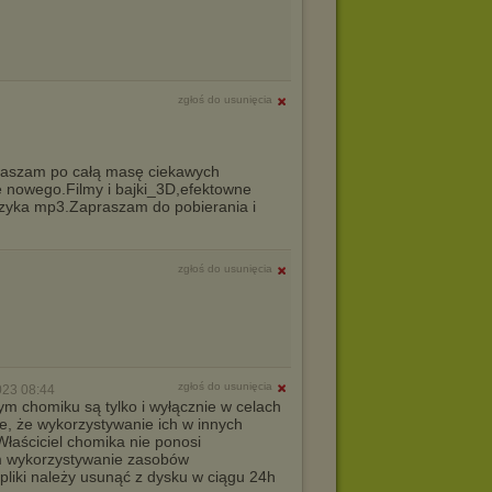
zgłoś do usunięcia
aszam po całą masę ciekawych
ę nowego.Filmy i bajki_3D,efektowne
muzyka mp3.Zapraszam do pobierania i
zgłoś do usunięcia
zgłoś do usunięcia
023 08:44
ym chomiku są tylko i wyłącznie w celach
e, że wykorzystywanie ich w innych
łaściciel chomika nie ponosi
m wykorzystywanie zasobów
 pliki należy usunąć z dysku w ciągu 24h