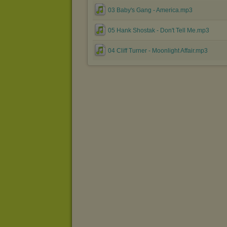
03 Baby's Gang - America.mp3
05 Hank Shostak - Don't Tell Me.mp3
04 Cliff Turner - Moonlight Affair.mp3