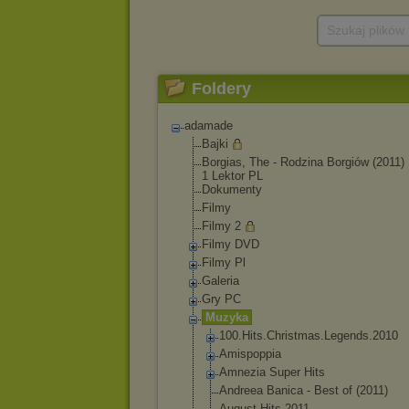
Szukaj plików
Foldery
adamade
Bajki
Borgias, The - Rodzina Borgiów (2011)
1 Lektor PL
Dokumenty
Filmy
Filmy 2
Filmy DVD
Filmy Pl
Galeria
Gry PC
Muzyka
100.Hits.Chris
tmas.Legends.2
010
Amispoppia
Amnezia Super Hits
Andreea Banica - Best of (2011)
August Hits 2011