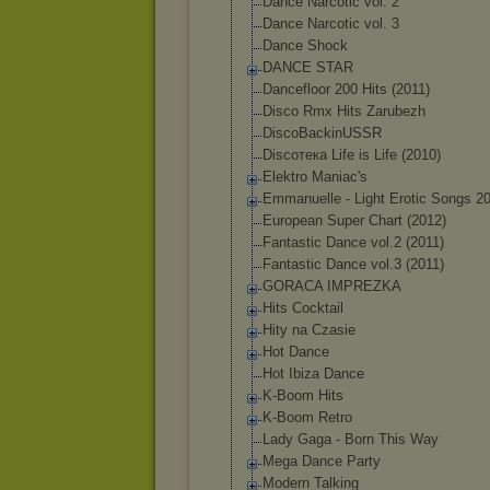
Dance Narcotic vol. 2
Dance Narcotic vol. 3
Dance Shock
DANCE STAR
Dancefloor 200 Hits (2011)
Disco Rmx Hits Zarubezh
DiscoBackinUSS
R
Discoтека Life is Life (2010)
Elektro Maniac's
Emmanuelle - Light Erotic Songs 2
European Super Chart (2012)
Fantastic Dance vol.2 (2011)
Fantastic Dance vol.3 (2011)
GORACA IMPREZKA
Hits Cocktail
Hity na Czasie
Hot Dance
Hot Ibiza Dance
K-Boom Hits
K-Boom Retro
Lady Gaga - Born This Way
Mega Dance Party
Modern Talking