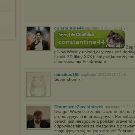
constantine44
napisano 8.12.2022 11:24
Zapr
plików.Własny upload,cały czas coś dodaj
filmiki_3D,filmy XXX,teledyski,kabarety,
chomikowania.Pozdrawiam.
mimakas165
napisano 18.01.2023 21:46
Super chomik
ChomiczekZawistniczek
napisano 12.02.2
Uwaga! Wszystkie zamieszczone pliki na t
promocyjnych i informacyjnych. Pamiętajci
celach jest niezgodne z polskim prawem! W
odpowiedzialności za niezgodne z prawe
znajdujących się na jego stronie! Pobrane