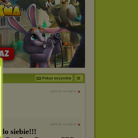
Pokaż wszystkie
zgłoś do usunięcia
zgłoś do usunięcia
o siebie!!!