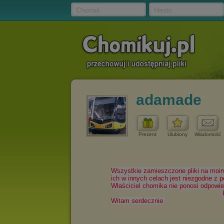
Chomik
Hasło
adamade
Prezent
Ulubiony
Wiadomość