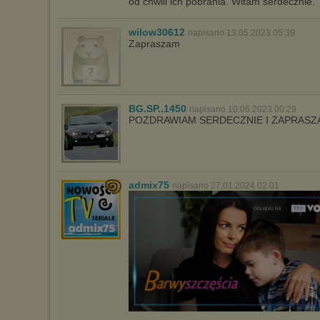
od chwili ich pobrania. Witam serdecznie.
wilow30612
napisano 13.05.2023 05:39
Zapraszam
BG.SP..1450
napisano 10.06.2023 00:29
POZDRAWIAM SERDECZNIE I ZAPRASZ
admix75
napisano 27.01.2024 02:01