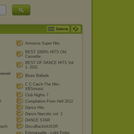
Galeria
Amnezia Super Hits
BEST 1000% HITS Old
Cassette
BEST OF DANCE HITS Vol
1- 2011
Зимний
Blues Ballads
C C Catch-The Hits-
XBSmusic
Club Nights 7
l
Compilation From Hell 2012
Dance Hits
1
Dance Narcotic vol. 2
DANCE STAR
bezh
DiscoBackinUSSR
Emmanuelle - Light Erotic