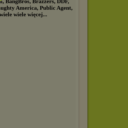
m, BangBros, Brazzers, DDF,
hty America, Public Agent,
iele wiele więcej...