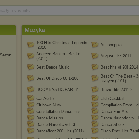
 na tym chomiku
Muzyka
100.Hits.Christmas.Legends
Amispoppia
.2010
Andreea Banica - Best of
 Sezon
August Hits 2011
(2011)
Best Dance Music
Best hits of 90! 2014
Best Of The Best - 
Best Of Disco 80 1-100
выпуск (2011)
BOOMBASTIC PARTY
Bravo Hits 2011-2
Car Audio
Club Cocktail
Clubowe Nuty
Compilation From Hel
Constellation Dance Hits
Dance Fan Mix
Dance Mission
Dance Narcotic vol. 
Dance Narcotic vol. 3
Dance Shock
Dancefloor 200 Hits (2011)
Disco Rmx Hits Zaru