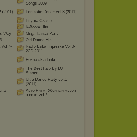
Songs 2009
2 (2011)
Fantastic Dance vol.3 (2011)
Hity na Czasie
K-Boom Hits
is Way
Mega Dance Party
3
Old Dance Hits
 Vol 7-
Radio Eska Impreska Vol 8-
2CD-2011
Różne składanki
The Best Italo By DJ
Stance
Ultra Dance Party vol.1
(2011)
onal
Авто Ритм. Убойный музон
в авто Vol.2