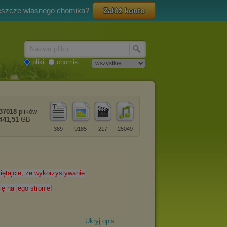
eszcze własnego chomika?
Załóż konto
Nazwa pliku
pliki
chomiki
37018
plików
441,51
GB
389
9185
217
25049
Ukryj opis