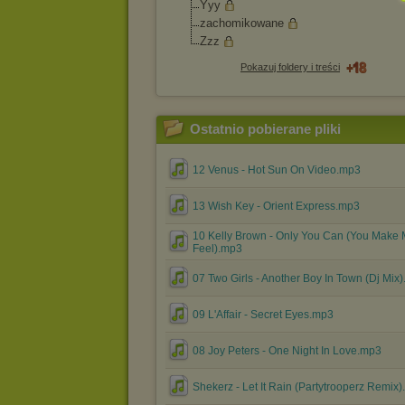
Yyy
zachomikowane
Zzz
Pokazuj foldery i treści
Ostatnio pobierane pliki
12 Venus - Hot Sun On Video.mp3
13 Wish Key - Orient Express.mp3
10 Kelly Brown - Only You Can (You Make
Feel).mp3
07 Two Girls - Another Boy In Town (Dj Mix
09 L'Affair - Secret Eyes.mp3
08 Joy Peters - One Night In Love.mp3
Shekerz - Let It Rain (Partytrooperz Remix