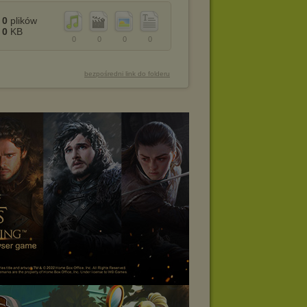
0
plików
0
KB
0
0
0
0
bezpośredni link do folderu