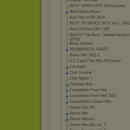
BEST 1000% HITS Old Cassette
Best Dance Music
Best hits of 90! 2014
BEST OF DANCE HITS Vol 1- 2011
Best Of Disco 80 1-100
Best Of The Best - Зимний выпуск
(2011)
Blues Ballads
BOOMBASTIC PARTY
Bravo Hits 2011-2
C C Catch-The Hits-XBSmusic
Car Audio
Club Cocktail
Club Nights 7
Clubowe Nuty
Compilation From Hell
Compilation From Hell 2012
Constellation Dance Hits
Dance Fan Mix
Dance Hits
Dance Mission
Dance Narcotic vol. 1