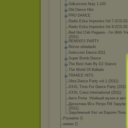
Odkurzone Nuty 1-103
Old Dance Hits
PRO DANCE
Radio Eska Impreska Vol 7-2CD-20
Radio Eska Impreska Vol 8-2CD-20
Red Hot Chili Peppers - I'm With Yo
(2011)
REMIXES PARTY
Różne składanki
Seleccion Dance-2011
Super Bomb Dance
The Best Italo By DJ Stance
The World Of Ballads
TRANCE HITS
Ultra Dance Party vol.1 (2011)
XXXL Time For Dance Party (2012)
XXXL Союз International (2011)
Авто Ритм. Убойный музон в авто 
Дискотека 90-х Ретро FM Зарубе
(2011)
Зарубежный Хит на Европе Плюс 
Prywatne
wwww