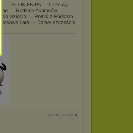
iat --- BLOK EKIPA --- Uczciwy
Game --- Rodzina Adamsów ---
 do wzięcia --- Rolnik z Podlasia -
 Miodowe Lata --- Barwy szczęścia
-
zgłoś do usunięcia