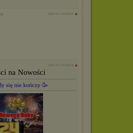
zgłoś do usunięcia
28
zgłoś do usunięcia
7
ci na Nowości
y się nie kończy 🥳