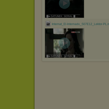
_______________________
▓►GATUNEK: SERIAL ▓ ...
Internat_El-Internado_S07E12_Lektor-PL.
_______________________
▓►GATUNEK: SERIAL ▓ ...