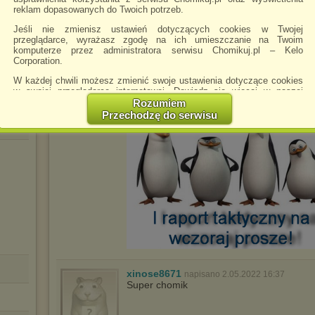
reklam dopasowanych do Twoich potrzeb.
--- Hoży Doktorzy --- Zaginiony Św
przekręt --- Na sygnale --- Squid 
Jeśli nie zmienisz ustawień dotyczących cookies w Twojej
Duża Przerwa --- Kuchnia --- Faceci
przeglądarce, wyrażasz zgodę na ich umieszczanie na Twoim
komputerze przez administratora serwisu Chomikuj.pl – Kelo
-- 13 Posterunek --- Całkiem nowe
Corporation.
--- Bulionerzy --- Komisarz Mama --
W każdej chwili możesz zmienić swoje ustawienia dotyczące cookies
w swojej przeglądarce internetowej. Dowiedz się więcej w naszej
Polityce Prywatności -
http://chomikuj.pl/PolitykaPrywatnosci.aspx
.
Rozumiem
Przechodzę do serwisu
Jednocześnie informujemy że zmiana ustawień przeglądarki może
spowodować ograniczenie korzystania ze strony Chomikuj.pl.
W przypadku braku twojej zgody na akceptację cookies niestety
prosimy o opuszczenie serwisu chomikuj.pl.
Wykorzystanie plików cookies
przez
Zaufanych Partnerów
(dostosowanie reklam do Twoich potrzeb, analiza skuteczności działań
marketingowych).
Wyrażenie sprzeciwu spowoduje, że wyświetlana Ci reklama nie
będzie dopasowana do Twoich preferencji, a będzie to reklama
wyświetlona przypadkowo.
Istnieje możliwość zmiany ustawień przeglądarki internetowej w
xinose8671
sposób uniemożliwiający przechowywanie plików cookies na
napisano 2.05.2022 16:37
urządzeniu końcowym. Można również usunąć pliki cookies,
Super chomik
dokonując odpowiednich zmian w ustawieniach przeglądarki
internetowej.