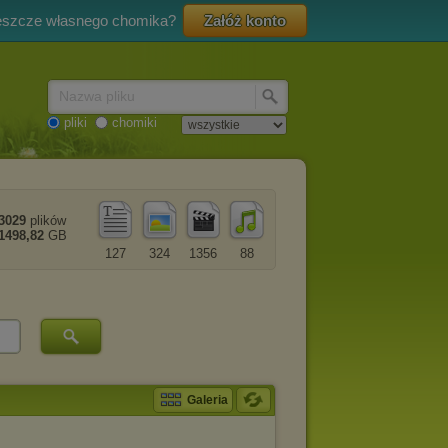
eszcze własnego chomika?
Załóż konto
Nazwa pliku
pliki
chomiki
3029
plików
1498,82
GB
127
324
1356
88
Galeria