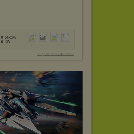
0
plików
0
KB
0
0
0
0
bezpośredni link do folderu