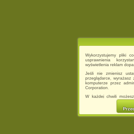
Wykorzystujemy pliki c
usprawnienia korzyst
wyświetlenia reklam dop
Jeśli nie zmienisz ust
przeglądarce, wyrażasz
komputerze przez admin
Corporation.
W każdej chwili możesz
cookies w swojej przeglą
w naszej Pol
Prze
http://chomikuj.pl/Polity
Jednocześnie informuje
może spowodować ogr
Chomikuj.pl.