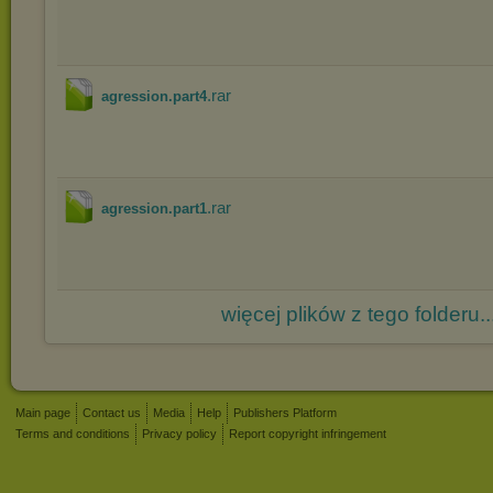
.rar
agression.part4
.rar
agression.part1
więcej plików z tego folderu..
Main page
Contact us
Media
Help
Publishers Platform
Terms and conditions
Privacy policy
Report copyright infringement