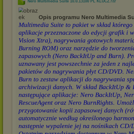
.rar
Nero Multimedia Suite 10.0.13100 PL KLUCZ
Opis programu Nero Multimedia Su
Multimedia Suite to pakiet w skład któreg
aplikacje przeznaczone do edycji grafik i 
Vision Xtra), nagrywania gotowych materi
Burning ROM) oraz narzędzie do tworzenia
zapasowych (Nero BackItUp and Burn). P
uznawany jest powszechnie za jeden z najl
pakietów do nagrywania płyt CD/DVD. Ne
Burn to zestaw aplikacji do nagrywania sp
archiwizacji danych. W skład BackItUp &
następujące aplikacje: Nero BackItUp, Ne
RescueAgent oraz Nero BurnRights. Umożl
przygotowanie kopii zapasowej danych (ró
automatycznie według określonego harmo
następnie wypalenie jej na nośnikach CD/
Ostatnim narzędziem dostępnym w Nero Mu