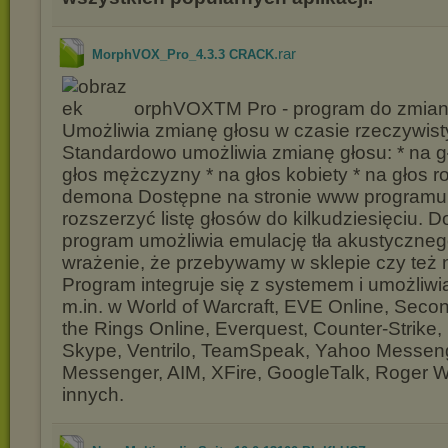
.rar
MorphVOX_Pro_4.3.3 CRACK
orphVOXTM Pro - program do zmian
Umożliwia zmianę głosu w czasie rzeczywis
Standardowo umożliwia zmianę głosu: * na g
głos mężczyzny * na głos kobiety * na głos ro
demona Dostępne na stronie www programu 
rozszerzyć listę głosów do kilkudziesięciu. 
program umożliwia emulację tła akustyczneg
wrażenie, że przebywamy w sklepie czy też n
Program integruje się z systemem i umożliwi
m.in. w World of Warcraft, EVE Online, Second
the Rings Online, Everquest, Counter-Strike, B
Skype, Ventrilo, TeamSpeak, Yahoo Messen
Messenger, AIM, XFire, GoogleTalk, Roger Wi
innych.