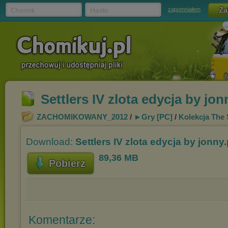
Chomik
Hasło
zapomniałem
Settlers IV zlota edycja by jon
ZACHOMIKOWANY_2012
/
►Gry [PC]
/
Kolekcja The 
Download:
Settlers IV zlota edycja by jonny.
89,36 MB
Pobierz
Komentarze: