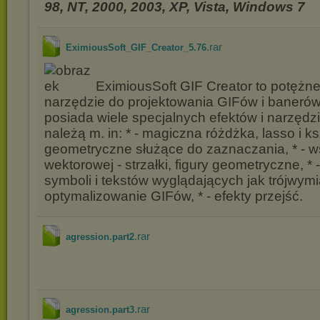
98, NT, 2000, 2003, XP, Vista, Windows 7
.rar
EximiousSoft_GIF_Creator_5.76
EximiousSoft GIF Creator to potężne
narzędzie do projektowania GIFów i baneró
posiada wiele specjalnych efektów i narzędzi
należą m. in: * - magiczna różdżka, lasso i ks
geometryczne służące do zaznaczania, * - ws
wektorowej - strzałki, figury geometryczne, * 
symboli i tekstów wyglądających jak trójwymi
optymalizowanie GIFów, * - efekty przejść.
.rar
agression.part2
.rar
agression.part3