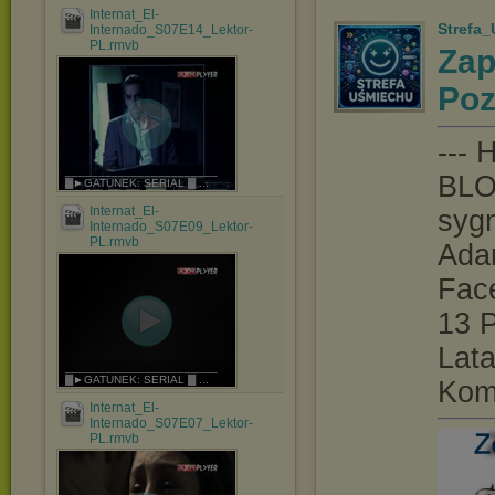
Internat_El-
Strefa
Internado_S07E14_Lektor-
PL.rmvb
Zap
Po
--- 
_______________________
BLOK
▓►GATUNEK: SERIAL ▓ ...
Internat_El-
sygn
Internado_S07E09_Lektor-
PL.rmvb
Adam
Face
13 
Lata
_______________________
▓►GATUNEK: SERIAL ▓ ...
Kom
Internat_El-
Internado_S07E07_Lektor-
PL.rmvb