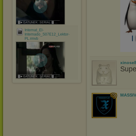
_______________________
▓►GATUNEK: SERIAL ▓ ...
Internat_El-
Internado_S07E12_Lektor-
PL.rmvb
xinose
Supe
_______________________
▓►GATUNEK: SERIAL ▓ ...
MASSIV