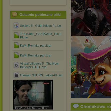
Ostatnio pobierane pliki
Settlers 5 - Gold Edition PL.iso
The-island_CASTAWAY_FULL-
PL.rar
KaM_Remake.part2.rar
KaM_Remake.part1.rar
Virtual Villagers 5 - The New
Believers FULL.exe
Internat_S01E03_Lektor-PL.avi
_______________________
Chomikowe r
▓►GATUNEK: SERIAL ▓ ...