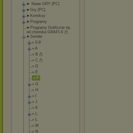
► Nowe GRY (PC)
►Gry [PC]
►Komiksy
►Programy
►Programy Graficzne itp.
od chomika GRAFI-X
►Seriale
» 0-9
» A
» B
» C
» D
» E
» F
» G
» H
» I
» J
» K
» L
» Ł
» M
» N