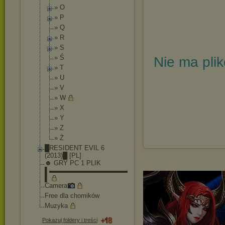
» O
» P
» Q
» R
» S
» Ś
Nie ma pli
» T
» U
» V
» W
» X
» Y
» Z
» Ż
█RESIDENT EVIL 6
(2013)█ [PL]
☻ GRY PC 1 PLIK
▌▬▬▬▬▬▬▬▬▬▬▬▬
▌
Camera
Free dla chomików
Muzyka
Pokazuj foldery i treści