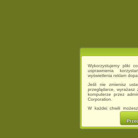
Wykorzystujemy pliki c
usprawnienia korzyst
wyświetlenia reklam dop
Jeśli nie zmienisz ust
przeglądarce, wyrażasz
komputerze przez admin
Corporation.
W każdej chwili możesz
cookies w swojej przeglą
w naszej Pol
Prze
http://chomikuj.pl/Polity
Jednocześnie informuje
może spowodować ogr