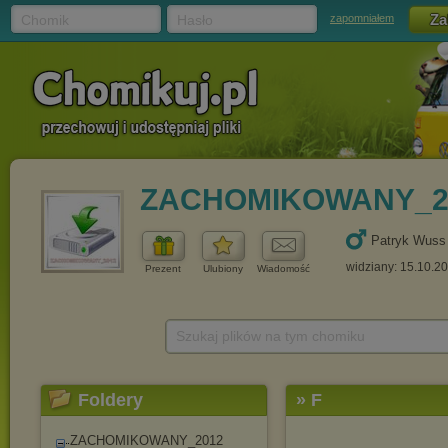
Chomik
Hasło
zapomniałem
ZACHOMIKOWANY_2
Patryk Wuss
widziany: 15.10.2
Prezent
Ulubiony
Wiadomość
Szukaj plików na tym chomiku
Foldery
» F
ZACHOMIKOWANY_2012