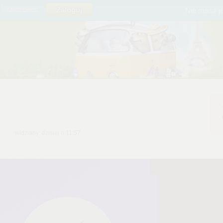
Nie masz j
zapomniałem
widziany: dzisiaj o 11:57