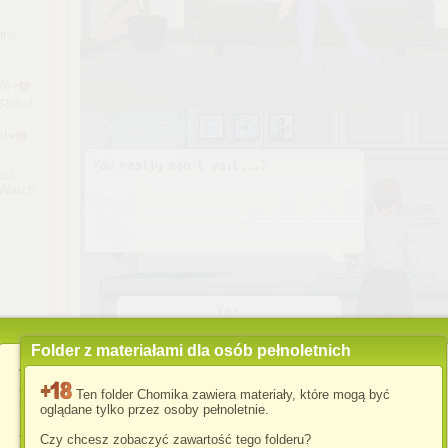
ins
We
Relief
nd
ust
 Watch
ary!
Folder z materiałami dla osób pełnoletnich
Wykorzystujemy pliki cookies i podobne technologie w celu
usprawnienia korzystania z serwisu Chomikuj.pl oraz wyświetlenia
Ten folder Chomika zawiera materiały, które mogą być
reklam dopasowanych do Twoich potrzeb.
oglądane tylko przez osoby pełnoletnie.
A JK
Jeśli nie zmienisz ustawień dotyczących cookies w Twojej
Czy chcesz zobaczyć zawartość tego folderu?
przeglądarce, wyrażasz zgodę na ich umieszczanie na Twoim