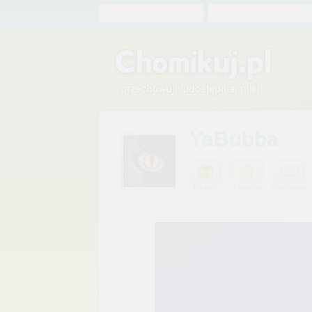
Chomik
Hasło
YaBubba
Prezent
Ulubiony
Wiadomość