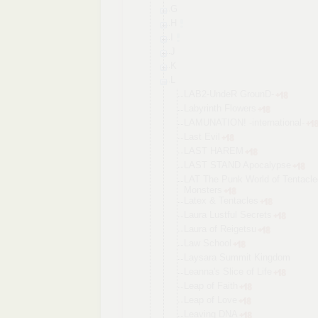
G
H
I
J
K
L
LAB2-UndeR GrounD-
Labyrinth Flowers
LAMUNATION! -internatio
nal-
Last Evil
LAST HAREM
LAST STAND Apocalypse
LAT The Punk World of Tentacle
Monsters
Latex & Tentacles
Laura Lustful Secrets
Laura of Reigetsu
Law School
Laysara Summit Kingdom
Leanna's Slice of Life
Leap of Faith
Leap of Love
Leaving DNA