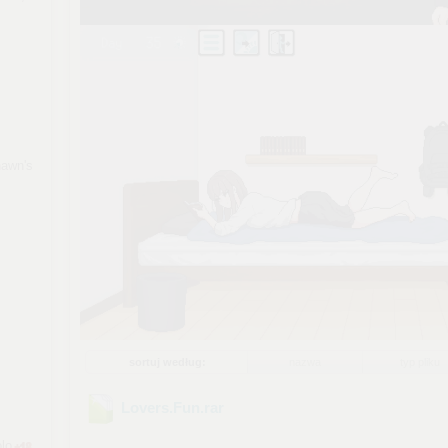
hawn's
sortuj według:
nazwa
typ pliku
Lovers.Fun
.rar
olo