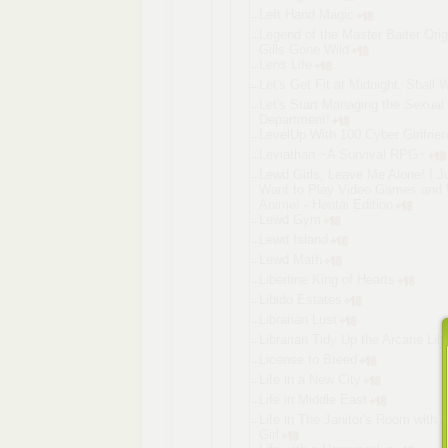
Left Hand Magic
Legend of the Master Baiter Orig
Gills Gone Wild
Lens Life
Let's Get Fit at Midnight, Shall 
Let's Start Managing the Sexual 
Department!
LevelUp With 100 Cyber Girlfrie
Leviathan ~A Survival RPG~
Lewd Girls, Leave Me Alone! I J
Want to Play Video Games and
Anime! - Hentai Edition
Lewd Gym
Lewd Island
Lewd Math
Libertine King of Hearts
Libido Estates
Librarian Lust
Librarian Tidy Up the Arcane Libr
License to Breed
Life in a New City
Life in Middle East
Life in The Janitor's Room with 
Girl