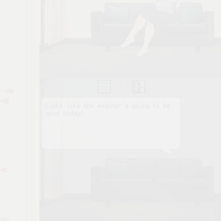
e~
Jobs,