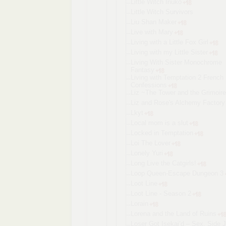
Little Witch Inuko
Little Witch Survivors
Liu Shan Maker
Live with Mary
Living with a Little Fox Girl
Living with my Little Sister
Living With Sister Monochrome
Fantasy
Living with Temptation 2 French
Confessions
Liz ~The Tower and the Grimoir
Liz and Rose's Alchemy Factory
Lkyt
Local mom is a slut
Locked in Temptation
Loi The Lover
Lonely Yuri
Long Live the Catgirls!
Loop Queen-Escap
e Dungeon 3
Loot Line
Loot Line - Season 2
Lorain
Lorena and the Land of Ruins
Loser Got Isekai’d – Sex, Side 