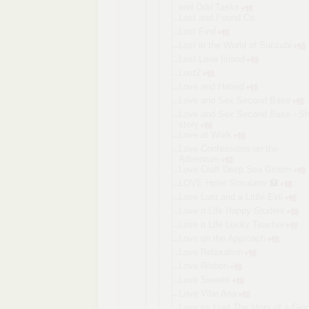
and Odd Tasks
Lost and Found Co
Lost Find
Lost in the World of Succubi
Lost Love Island
Lost2
Love and Hatred
Love and Sex Second Base
Love and Sex Second Base - S
story
Love at Work
Love Confessions on the
Adventure
Love Craft Deep Sea Groom
LOVE Hotel Simulator 🏩
Love Lust and a Little Evil
Love n Life Happy Student
Love n Life Lucky Teacher
Love on the Approach
Love Relaxation
Love Ribbon
Love Sweets
Love Vibe Aria
Love vs Lust The story of a Gig