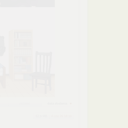
rozmiar
data dodania
62,6 MB
4 cze 26 18:16