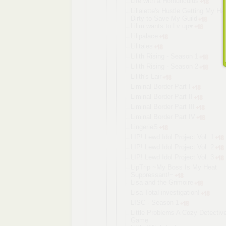
Life with a Homunculus
Lilialette'
s Hustle Getting My Ha
Dirty to Save My Guild
Lilim wants to Lv up♥
Lilipalace
Lilitales
Lilith Rising - Season 1
Lilith Rising - Season 2
Lilith's Lair
Liminal Border Part I
Liminal Border Part II
Liminal Border Part III
Liminal Border Part IV
LingerieS
LIP! Lewd Idol Project Vol. 1
LIP! Lewd Idol Project Vol. 2
LIP! Lewd Idol Project Vol. 3
LipTrip ~My Boss Is My Heat
Suppressant
!~
Lisa and the Grimoire
Lisa Total investigati
on!
LISC - Season 1
Little Problems A Cozy Detectiv
Game