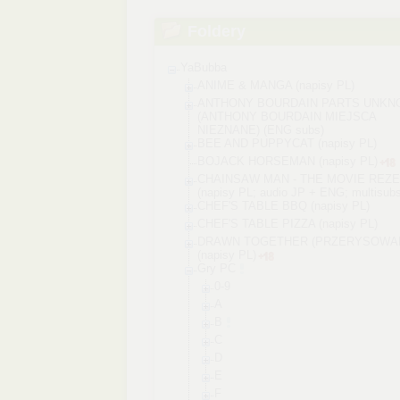
Foldery
YaBubba
ANIME & MANGA (napisy PL)
ANTHONY BOURDAIN PARTS UNK
(ANTHONY BOURDAIN MIEJSCA
NIEZNANE) (ENG subs)
BEE AND PUPPYCAT (napisy PL)
BOJACK HORSEMAN (napisy PL)
CHAINSAW MAN - THE MOVIE REZE
(napisy PL; audio JP + ENG; multisubs
CHEF'S TABLE BBQ (napisy PL)
CHEF'S TABLE PIZZA (napisy PL)
DRAWN TOGETHER (PRZERYSOWAN
(napisy PL)
Gry PC
0-9
A
B
C
D
E
F