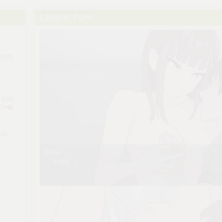
Lovers' Fun!
NOWN
 ARC
)
I)