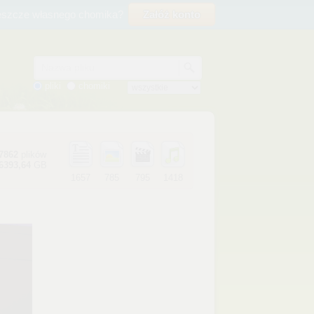
eszcze własnego chomika?
Załóż konto
Nazwa pliku
pliki
chomiki
7862
plików
6393,64
GB
1657
785
795
1418