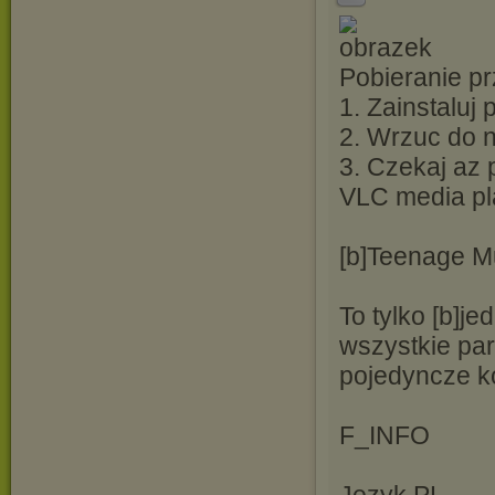
Pobieranie pr
1. Zainstaluj
2. Wrzuc do ni
3. Czekaj az 
VLC media pl
[b]Teenage Mu
To tylko [b]j
wszystkie par
pojedyncze k
F_INFO