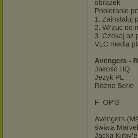
Pobieranie pr
1. Zainstaluj
2. Wrzuc do ni
3. Czekaj az 
VLC media pl
Avengers - 
Jakość HQ
Język PL
Różne Serie
F_OPIS
Avengers (Mśc
świata Marvel
Jacka Kirby’e