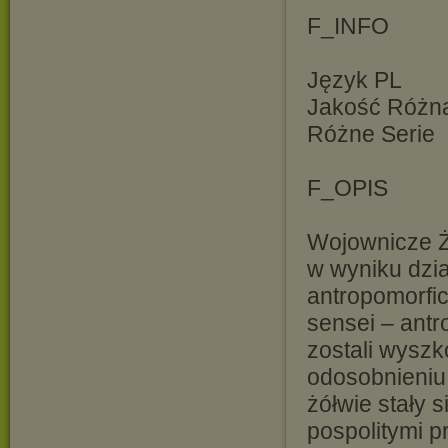
F_INFO
Język PL
Jakość Różn
Różne Serie
F_OPIS
Wojownicze Żó
w wyniku dzia
antropomorficz
sensei – antr
zostali wyszk
odosobnieniu
żółwie stały 
pospolitymi p