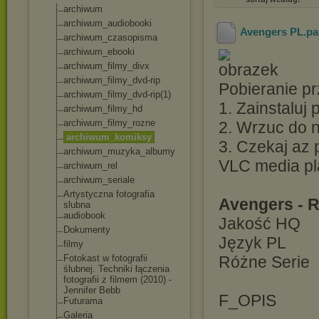
archiwum
archiwum_audioboo
ki
Avengers PL.par
archiwum_czasopis
ma
archiwum_ebooki
archiwum_filmy_di
vx
archiwum_filmy_dv
d-rip
Pobieranie pr
archiwum_filmy_dv
d-rip(1)
1. Zainstaluj
archiwum_filmy_hd
archiwum_filmy_ro
zne
2. Wrzuc do ni
archiwum_komiksy
3. Czekaj az 
archiwum_muzyka_a
lbumy
VLC media pl
archiwum_rel
archiwum_seriale
Artystyczna fotografia
Avengers - 
slubna
audiobook
Jakość HQ
Dokumenty
Język PL
filmy
Fotokast w fotografii
Różne Serie
ślubnej. Techniki łączenia
fotografii z filmem (2010) -
Jennifer Bebb
F_OPIS
Futurama
Galeria