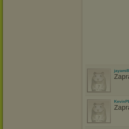
jayami
Zapr
KevinP
Zapr