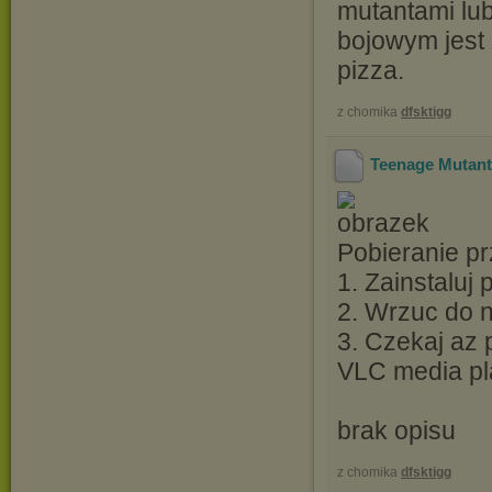
mutantami lu
bojowym jest
pizza.
z chomika
dfsktigg
Teenage Mutant 
Pobieranie pr
1. Zainstaluj
2. Wrzuc do ni
3. Czekaj az 
VLC media pl
brak opisu
z chomika
dfsktigg