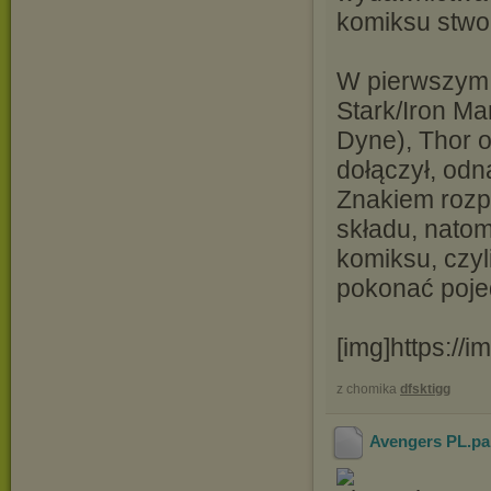
komiksu stwor
W pierwszym 
Stark/Iron M
Dyne), Thor 
dołączył, odn
Znakiem rozp
składu, natom
komiksu, czyl
pokonać poje
[img]https://
z chomika
dfsktigg
Avengers PL.par