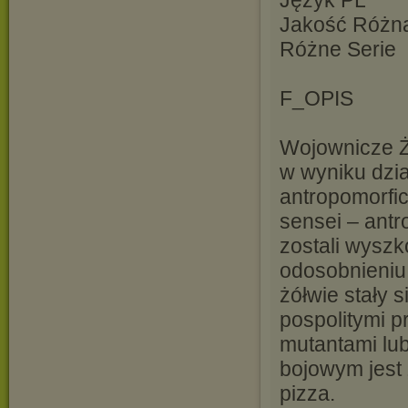
Język PL
Jakość Różn
Różne Serie
F_OPIS
Wojownicze Żó
w wyniku dzia
antropomorficz
sensei – antr
zostali wyszk
odosobnieniu
żółwie stały 
pospolitymi p
mutantami lu
bojowym jest
pizza.