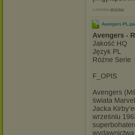
z chomika
dfsktigg
Avengers PL.pa
Avengers - 
Jakość HQ
Język PL
Różne Serie
F_OPIS
Avengers (Mśc
świata Marvel
Jacka Kirby’e
wrześniu 196
superbohater
wydawnictwa 