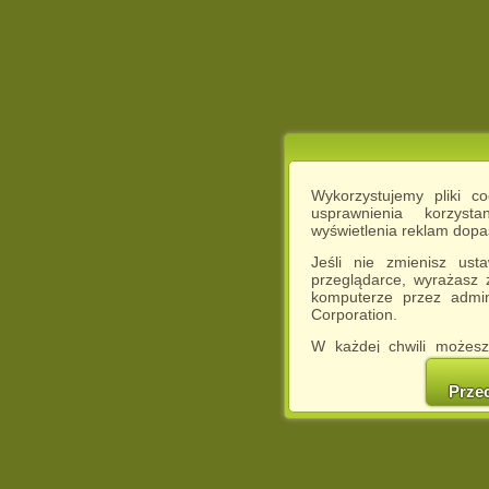
Wykorzystujemy pliki c
usprawnienia korzyst
wyświetlenia reklam dop
Jeśli nie zmienisz ust
przeglądarce, wyrażasz
komputerze przez admin
Corporation.
W każdej chwili możesz
cookies w swojej przeglą
w naszej Pol
Prze
http://chomikuj.pl/Polity
Jednocześnie informuje
może spowodować ogr
Chomikuj.pl.