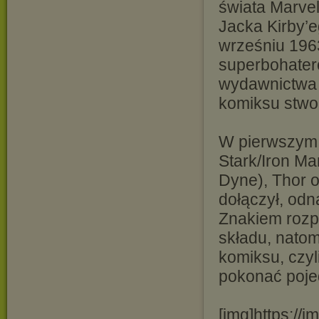
świata Marvel
Jacka Kirby’e
wrześniu 196
superbohater
wydawnictwa 
komiksu stwor
W pierwszym 
Stark/Iron M
Dyne), Thor 
dołączył, odn
Znakiem rozp
składu, natom
komiksu, czyl
pokonać poje
[img]https://