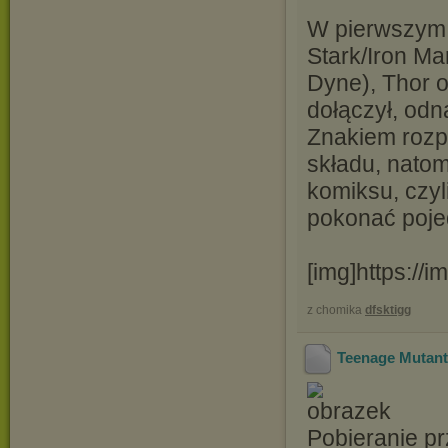
W pierwszym 
Stark/Iron M
Dyne), Thor 
dołączył, odn
Znakiem rozp
składu, natom
komiksu, czyl
pokonać poje
[img]https://
z chomika
dfsktigg
Teenage Mutant 
Pobieranie pr