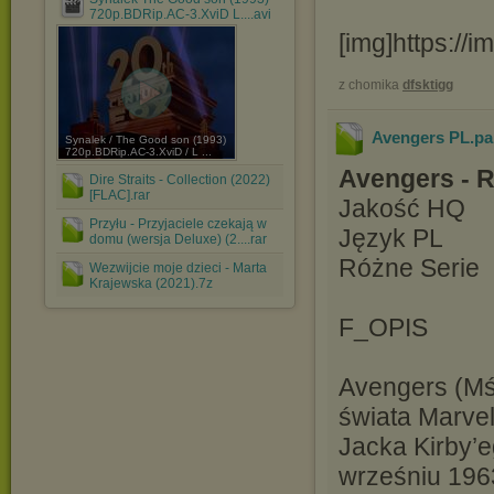
720p.BDRip.AC-3.XviD L....avi
[img]https://
z chomika
dfsktigg
Avengers PL.pa
Synalek / The Good son (1993)
720p.BDRip.AC-3.XviD / L ...
Avengers - 
Dire Straits - Collection (2022)
[FLAC].rar
Jakość HQ
Przyłu - Przyjaciele czekają w
Język PL
domu (wersja Deluxe) (2....rar
Różne Serie
Wezwijcie moje dzieci - Marta
Krajewska (2021).7z
F_OPIS
Avengers (Mśc
świata Marvel
Jacka Kirby’e
wrześniu 196