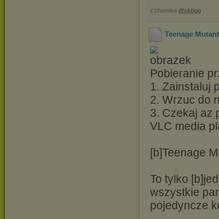
z chomika
dfsktigg
Teenage Mutant 
Pobieranie pr
1. Zainstaluj
2. Wrzuc do ni
3. Czekaj az 
VLC media pl
[b]Teenage Mu
To tylko [b]j
wszystkie par
pojedyncze k