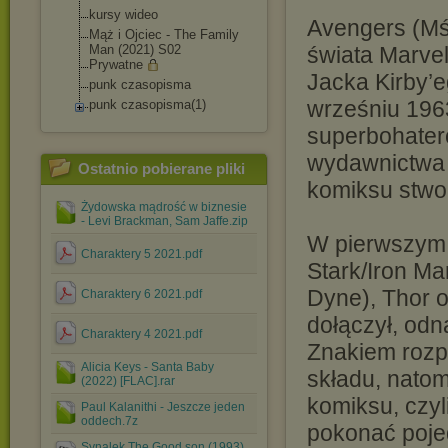
kursy wideo
Avengers (Mśc
Mąż i Ojciec - The Family
Man (2021) S02
świata Marvel
Prywatne
Jacka Kirby’e
punk czasopisma
wrześniu 196
punk czasopisma(1)
superbohater
wydawnictwa 
Ostatnio pobierane pliki
komiksu stwor
Żydowska mądrość w biznesie
- Levi Brackman, Sam Jaffe.zip
W pierwszym 
Charaktery 5 2021.pdf
Stark/Iron M
Dyne), Thor 
Charaktery 6 2021.pdf
dołączył, odn
Charaktery 4 2021.pdf
Znakiem rozp
Alicia Keys - Santa Baby
składu, natom
(2022) [FLAC].rar
komiksu, czyl
Paul Kalanithi - Jeszcze jeden
oddech.7z
pokonać poje
Synalek The Good son (1993)