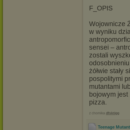
F_OPIS
Wojownicze Żó
w wyniku dzia
antropomorficz
sensei – antr
zostali wyszk
odosobnieniu
żółwie stały 
pospolitymi p
mutantami lu
bojowym jest
pizza.
z chomika
dfsktigg
Teenage Mutant 