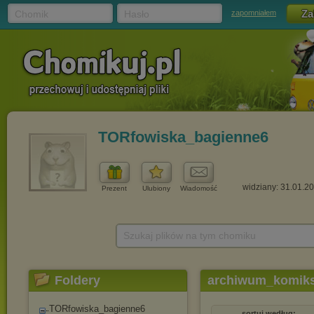
Chomik
Hasło
zapomniałem
TORfowiska_bagienne6
widziany: 31.01.2
Prezent
Ulubiony
Wiadomość
Szukaj plików na tym chomiku
Foldery
archiwum_komik
TORfowiska_bagienne6
sortuj według: