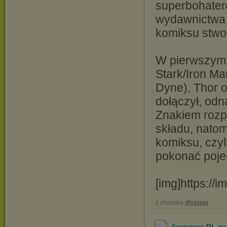
superbohater
wydawnictwa 
komiksu stwor
W pierwszym 
Stark/Iron M
Dyne), Thor 
dołączył, odn
Znakiem rozp
składu, natom
komiksu, czyl
pokonać poje
[img]https://
z chomika
dfsktigg
Avengers PL.par