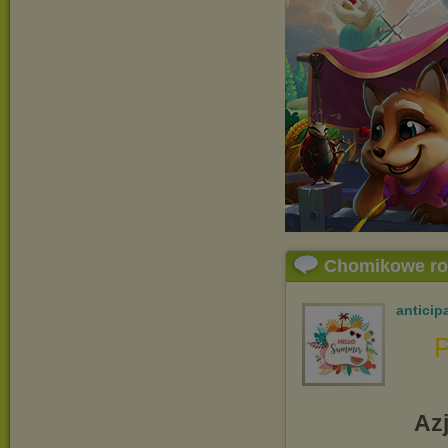
Chomikowe r
anticip
P
Az