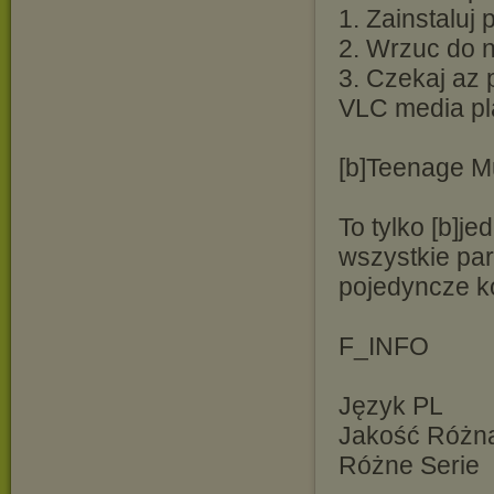
1. Zainstaluj
2. Wrzuc do ni
3. Czekaj az 
VLC media pl
[b]Teenage Mu
To tylko [b]j
wszystkie par
pojedyncze k
F_INFO
Język PL
Jakość Różn
Różne Serie