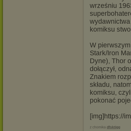
wrześniu 196
superbohater
wydawnictwa 
komiksu stwor
W pierwszym 
Stark/Iron M
Dyne), Thor 
dołączył, odn
Znakiem rozp
składu, natom
komiksu, czyl
pokonać poje
[img]https://
z chomika
dfsktigg