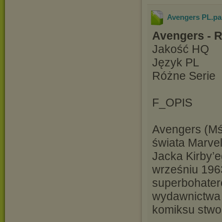
Avengers PL.pa
Avengers - 
Jakość HQ
Język PL
Różne Serie
F_OPIS
Avengers (Mśc
świata Marvel
Jacka Kirby’e
wrześniu 196
superbohater
wydawnictwa 
komiksu stwor