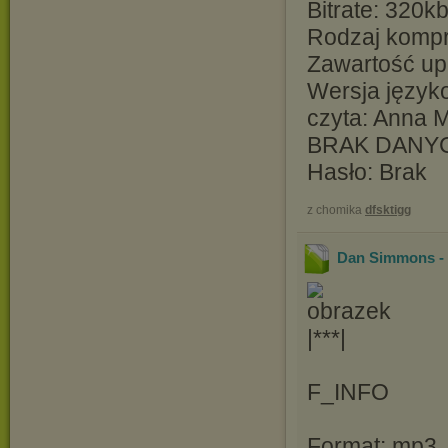
Bitrate: 320k
Rodzaj kompre
Zawartość up
Wersja język
czyta: Anna 
BRAK DANY
Hasło: Brak
z chomika
dfsktigg
Dan Simmons - I
|***|
F_INFO
Format: mp3