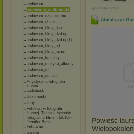
archiwum
« poprzednia strona
archiwum_audioboo
ki
archiwum_czasopis
ma
Abdulrazak Gur
archiwum_ebooki
archiwum_filmy_di
vx
archiwum_filmy_dv
d-rip
archiwum_filmy_dv
d-rip(1)
archiwum_filmy_hd
archiwum_filmy_ro
zne
archiwum_komiksy
archiwum_muzyka_a
lbumy
archiwum_rel
archiwum_seriale
Artystyczna fotografia
slubna
audiobook
Dokumenty
filmy
Fotokast w fotografii
ślubnej. Techniki łączenia
fotografii z filmem (2010) -
Powieść laure
Jennifer Bebb
Futurama
Wielopokoleni
Galeria