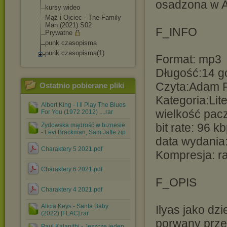
osadzona w A
kursy wideo
Mąż i Ojciec - The Family
Man (2021) S02
F_INFO
Prywatne
punk czasopisma
punk czasopisma(1)
Format: mp3
Długość:14 g
Czyta:Adam 
Ostatnio pobierane pliki
Kategoria:Lit
Albert King - I ll Play The Blues
wielkość pacz
For You (1972 2012) ....rar
bit rate: 96 k
Żydowska mądrość w biznesie
- Levi Brackman, Sam Jaffe.zip
data wydania
Charaktery 5 2021.pdf
Kompresja: r
Charaktery 6 2021.pdf
F_OPIS
Charaktery 4 2021.pdf
Alicia Keys - Santa Baby
Ilyas jako dz
(2022) [FLAC].rar
porwany przez
Paul Kalanithi - Jeszcze jeden