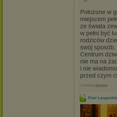
Położone w gł
miejscem peł
ze świata ze
w pełni być l
rodziców dzi
swój sposób,
Centrum dziwn
nie ma na ża
i nie wiadomo
przed czym c
z chomika
dfsktigg
Piotr Langenfeld