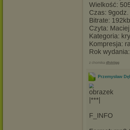
Wielkość: 5
Czas: 9godz.
Bitrate: 192k
Czyta: Maciej
Kategoria: kry
Kompresja: r
Rok wydania:
z chomika
dfsktigg
Przemysław Dębs
|***|
F_INFO