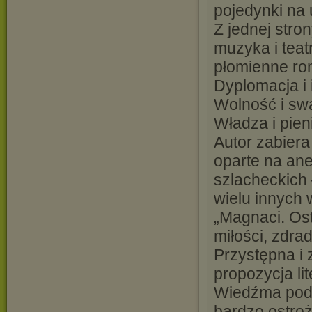
pojedynki na 
Z jednej stro
muzyka i teatr
płomienne ro
Dyplomacja i i
Wolność i sw
Władza i pien
Autor zabiera
oparte na an
szlacheckich 
wielu innych
„Magnaci. Ost
miłości, zdra
Przystępna i 
propozycja lit
Wiedźma podn
bardzo ostroż