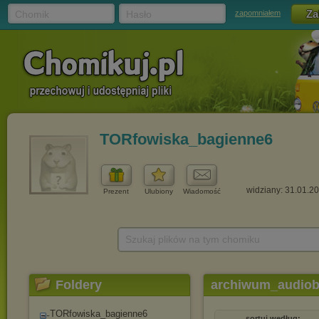
Chomik
Hasło
zapomniałem
TORfowiska_bagienne6
widziany: 31.01.2
Prezent
Ulubiony
Wiadomość
Szukaj plików na tym chomiku
Foldery
archiwum_audiob
TORfowiska_bagienne6
sortuj według: