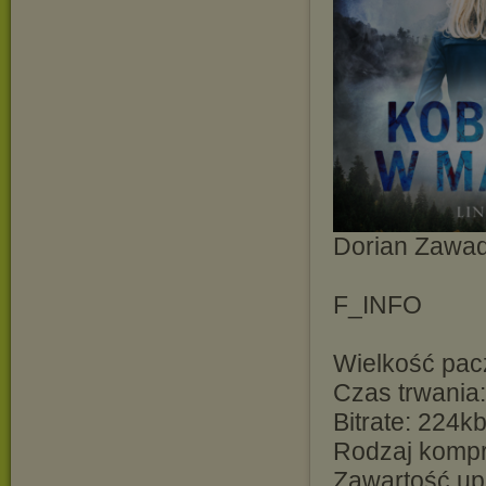
Dorian Zawad
F_INFO
Wielkość pacz
Czas trwania
Bitrate: 224k
Rodzaj kompre
Zawartość up