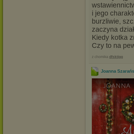
wstawiennictw
i jego charak
burzliwie, sz
zaczyna dzia
Kiedy kotka z
Czy to na pe
z chomika
dfsktigg
Joanna Szarańsk