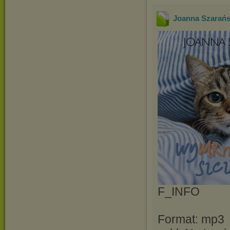
Joanna Szarańs
F_INFO
Format: mp3