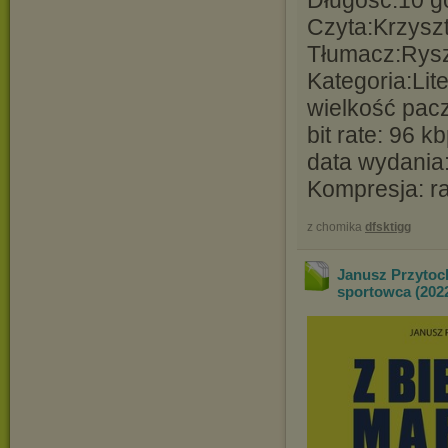
Długość:10 g
Czyta:Krzyszt
Tłumacz:Rys
Kategoria:Lit
wielkość pacz
bit rate: 96 k
data wydania:
Kompresja: r
z chomika
dfsktigg
Janusz Przytock
sportowca (202