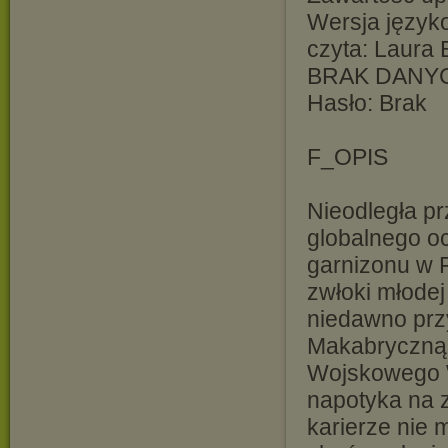
Wersja język
czyta: Laura
BRAK DANY
Hasło: Brak
F_OPIS
Nieodległa pr
globalnego o
garnizonu w 
zwłoki młodej 
niedawno prz
Makabryczną 
Wojskowego W
napotyka na z
karierze nie m