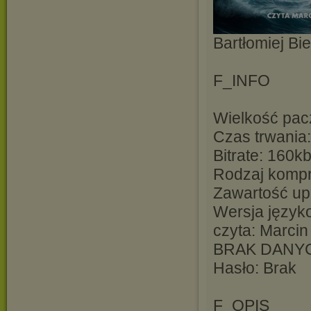
Bartłomiej Bie
F_INFO
Wielkość pac
Czas trwania:
Bitrate: 160k
Rodzaj kompre
Zawartość up
Wersja język
czyta: Marci
BRAK DANY
Hasło: Brak
F_OPIS