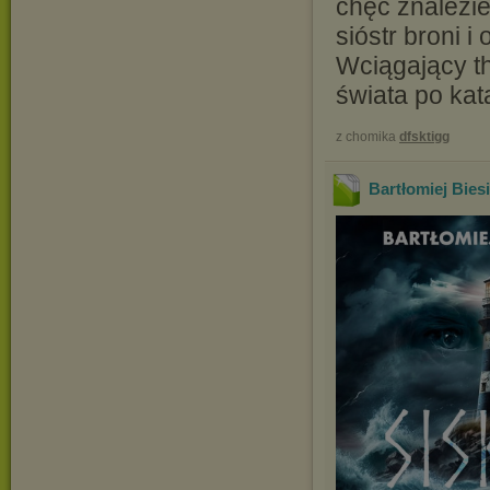
chęć znalezie
sióstr broni 
Wciągający th
świata po kata
z chomika
dfsktigg
Bartłomiej Biesi