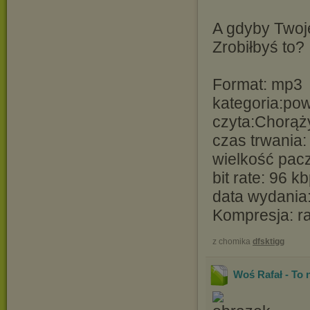
A gdyby Twoje
Zrobiłbyś to?
Format: mp3
kategoria:po
czyta:Chorąż
czas trwania:
wielkość pacz
bit rate: 96 k
data wydania
Kompresja: r
z chomika
dfsktigg
Woś Rafał - To 