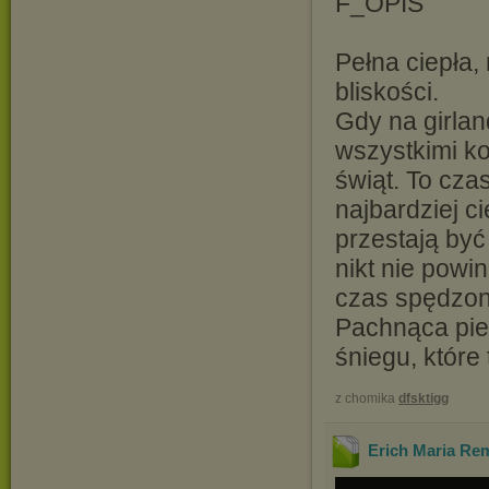
F_OPIS
Pełna ciepła,
bliskości.
Gdy na girla
wszystkimi k
świąt. To cza
najbardziej c
przestają być
nikt nie powi
czas spędzon
Pachnąca pier
śniegu, które
z chomika
dfsktigg
Erich Maria Rem