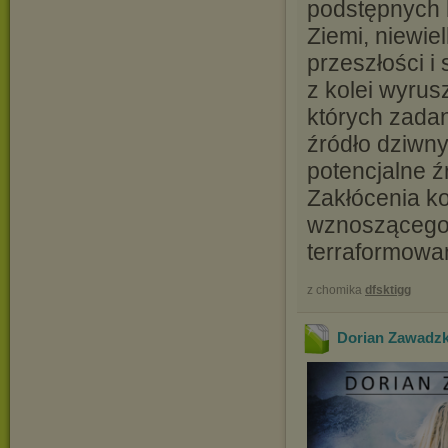
podstępnych 
Ziemi, niewie
przeszłości i
z kolei wyru
których zadan
źródło dziwn
potencjalne ź
Zakłócenia ko
wznoszącego 
terraformowa
z chomika
dfsktigg
Dorian Zawadzk