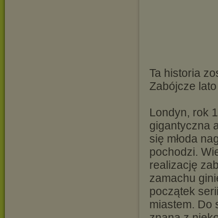
Ta historia z
Zabójcze lato
Londyn, rok 
gigantyczna a
się młoda nag
pochodzi. Wie
realizację za
zamachu ginie
początek seri
miastem. Do s
znana z niek