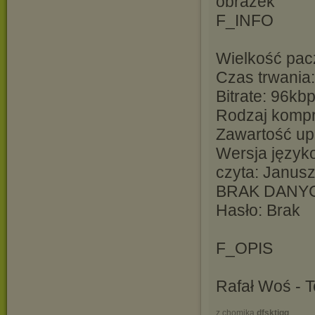
F_INFO
Wielkość pac
Czas trwania
Bitrate: 96kb
Rodzaj kompre
Zawartość up
Wersja język
czyta: Janus
BRAK DANY
Hasło: Brak
F_OPIS
Rafał Woś - T
z chomika
dfsktigg