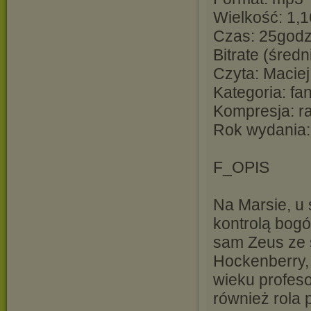
Wielkość: 1,
Czas: 25godz
Bitrate (śred
Czyta: Maciej
Kategoria: fa
Kompresja: r
Rok wydania:
F_OPIS
Na Marsie, u
kontrolą bog
sam Zeus ze 
Hockenberry,
wieku profeso
również rola