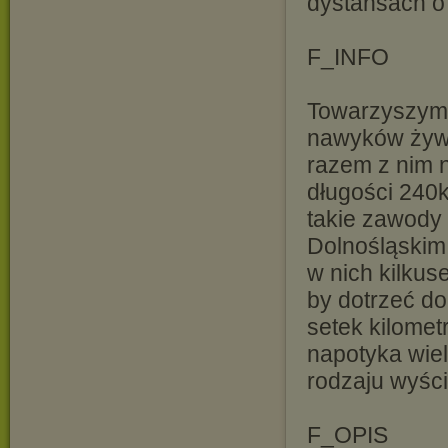
dystansach o
F_INFO
Towarzyszymy
nawyków żywie
razem z nim n
długości 240k
takie zawody
Dolnośląskim 
w nich kilkus
by dotrzeć do
setek kilomet
napotyka wiel
rodzaju wyści
F_OPIS