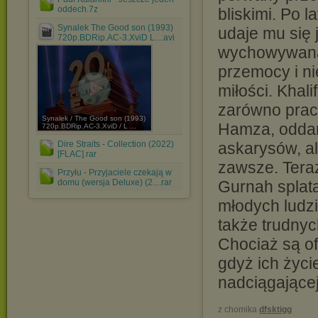
oddech.7z
bliskimi. Po l
Synalek The Good son (1993)
udaje mu się 
720p.BDRip.AC-3.XviD L....avi
wychowywana 
przemocy i ni
miłości. Khali
zarówno praca
Synalek / The Good son (1993)
Hamza, oddany
720p.BDRip.AC-3.XviD / L ...
Dire Straits - Collection (2022)
askarysów, al
[FLAC].rar
zawsze. Teraz
Przyłu - Przyjaciele czekają w
domu (wersja Deluxe) (2....rar
Gurnah splata
młodych ludzi
także trudny
Chociaż są of
gdyż ich życie 
nadciągającej
z chomika
dfsktigg