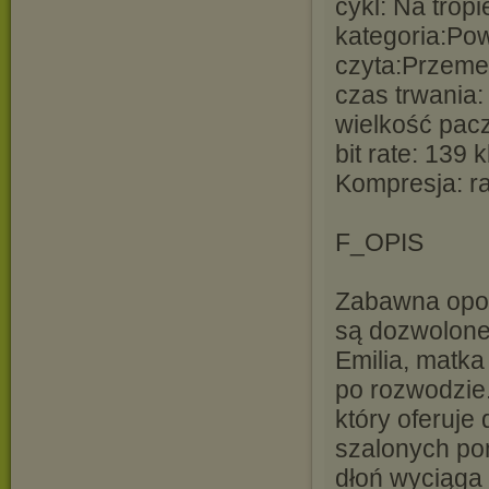
cykl: Na tropi
kategoria:Po
czyta:Przem
czas trwania
wielkość pacz
bit rate: 139 
Kompresja: r
F_OPIS
Zabawna opow
są dozwolone
Emilia, matka
po rozwodzie.
który oferuje
szalonych po
dłoń wyciąga 