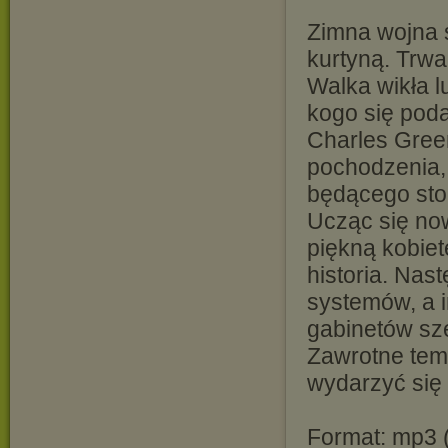
Zimna wojna s
kurtyną. Trwa
Walka wikła lu
kogo się pod
Charles Gree
pochodzenia, 
będącego sto
Ucząc się no
piękną kobiet
historia. Nas
systemów, a i
gabinetów sz
Zawrotne temp
wydarzyć się
Format: mp3 (