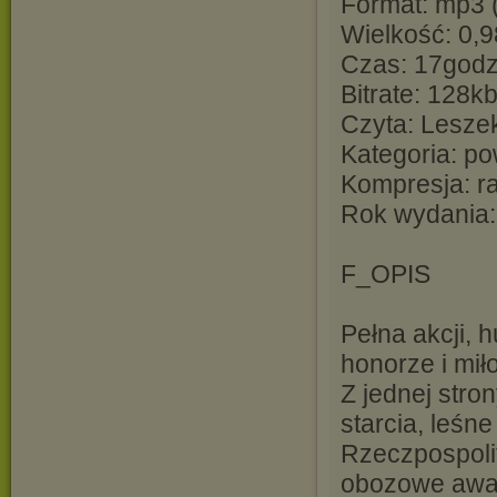
Format: mp3 (
Wielkość: 0,
Czas: 17godz
Bitrate: 128k
Czyta: Leszek
Kategoria: po
Kompresja: r
Rok wydania:
F_OPIS
Pełna akcji, 
honorze i mił
Z jednej stro
starcia, leśn
Rzeczpospolit
obozowe awan